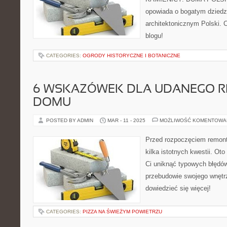
opowiada o bogatym dziedzi
architektonicznym Polski. 
blogu!
CATEGORIES:
OGRODY HISTORYCZNE I BOTANICZNE
6 WSKAZÓWEK DLA UDANEGO 
DOMU
POSTED BY ADMIN
MAR - 11 - 2025
MOŻLIWOŚĆ KOMENTOWA
Przed rozpoczęciem remon
kilka istotnych kwestii. O
Ci uniknąć typowych błędó
przebudowie swojego wnętrz
dowiedzieć się więcej!
CATEGORIES:
PIZZA NA ŚWIEŻYM POWIETRZU