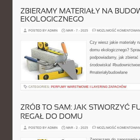
ZBIERAMY MATERIAŁY NA BUD
EKOLOGICZNEGO
POSTED BY ADMIN
MAR - 7 - 2025
MOŻLIWOŚĆ KOMENTOWAN
Czy wiesz jakie materiały n
domu ekologicznego? Spraw
podpowiadamy, jak zbierać 
środowiska! #budownictwo
#materiałybudowlane
CATEGORIES:
PERFUMY WARSTWOWE I LAYERING ZAPACHÓW
ZRÓB TO SAM: JAK STWORZYĆ 
REGAŁ DO DOMU
POSTED BY ADMIN
MAR - 2 - 2025
MOŻLIWOŚĆ KOMENTOWAN
Zapraszam do zapoznania s