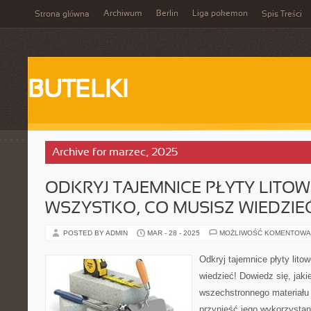
Archiwum
Berlin
Liga pokemon
Strona główna
Spis Treści
BUTELKI
Archive for marzec, 2025
ODKRYJ TAJEMNICE PŁYTY LITOWE
WSZYSTKO, CO MUSISZ WIEDZIE
POSTED BY ADMIN
MAR - 28 - 2025
MOŻLIWOŚĆ KOMENTOWA
Odkryj tajemnice płyty lito
wiedzieć! Dowiedz się, jak
wszechstronnego materiału 
przynieść jego wykorzystan