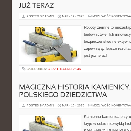
JUŻ TERAZ
POSTED BY ADMIN
MAR - 19 - 2025
MOŻLIWOŚĆ KOMENTOWA
Roboty ziemne to niezastąp
budownictwie. Ich innowacy
bezpieczeństwo i efektywn
zapewniając lepsze rezulta
jest już teraz!
CATEGORIES:
CISZA I REGENERACJA
MAGICZNA HISTORIA KAMIENICY
POLSKIEGO DZIEDZICTWA
POSTED BY ADMIN
MAR - 15 - 2025
MOŻLIWOŚĆ KOMENTOWA
Kamienna kamienica przy u
kryje w sobie niezwykłą h
KAMIENICY: DUMA POLS