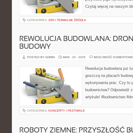
Czytaj więcej na naszym bl
CATEGORIES:
SPA I TERMALNE ŹRÓDŁA
REWOLUCJA BUDOWLANA: DRON
BUDOWY
POSTED BY ADMIN
MAR - 23 - 2025
MOŻLIWOŚĆ KOMENTOWA
Rewolucja budowlana już tu
goszczą na placach budowy
wykonywania prac. Czy to 
budownictwa? Odpowiedź z
artykule! #budownictwo #d
CATEGORIES:
KONCERTY I FESTIWALE
ROBOTY ZIEMNE: PRZYSZŁOŚĆ 