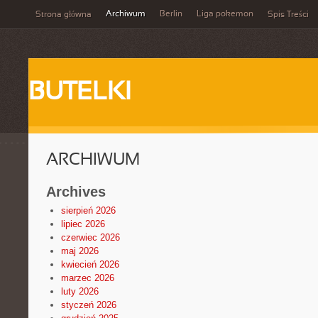
Archiwum
Berlin
Liga pokemon
Strona główna
Spis Treści
BUTELKI
ARCHIWUM
Archives
sierpień 2026
lipiec 2026
czerwiec 2026
maj 2026
kwiecień 2026
marzec 2026
luty 2026
styczeń 2026