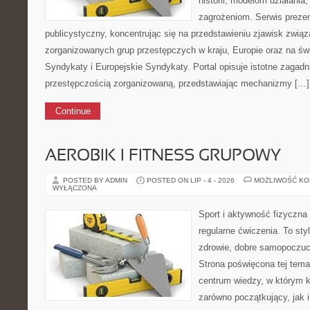
historii, modelom działani
zagrożeniom. Serwis preze
publicystyczny, koncentrując się na przedstawieniu zjawisk związ
zorganizowanych grup przestępczych w kraju, Europie oraz na św
Syndykaty i Europejskie Syndykaty. Portal opisuje istotne zagadn
przestępczością zorganizowaną, przedstawiając mechanizmy […]
Continue
AEROBIK I FITNESS GRUPOWY
POSTED BY ADMIN
POSTED ON LIP - 4 - 2026
MOŻLIWOŚĆ K
WYŁĄCZONA
Sport i aktywność fizyczna 
regularne ćwiczenia. To sty
zdrowie, dobre samopoczuci
Strona poświęcona tej tem
centrum wiedzy, w którym k
zarówno początkujący, jak