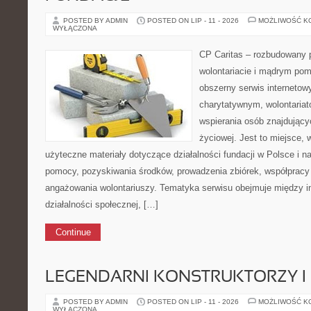
POSTED BY ADMIN
POSTED ON LIP - 11 - 2026
MOŻLIWOŚĆ K
WYŁĄCZONA
CP Caritas – rozbudowany p
wolontariacie i mądrym pom
obszerny serwis interneto
charytatywnym, wolontaria
wspierania osób znajdującyc
życiowej. Jest to miejsce,
użyteczne materiały dotyczące działalności fundacji w Polsce i n
pomocy, pozyskiwania środków, prowadzenia zbiórek, współpracy
angażowania wolontariuszy. Tematyka serwisu obejmuje między 
działalności społecznej, […]
Continue
LEGENDARNI KONSTRUKTORZY I
POSTED BY ADMIN
POSTED ON LIP - 11 - 2026
MOŻLIWOŚĆ K
WYŁĄCZONA