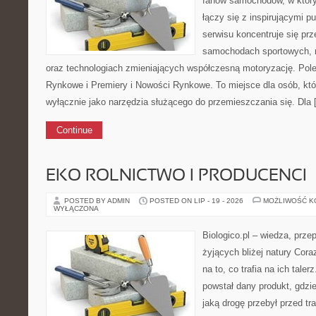
fanów samochodów, w który
łączy się z inspirującymi p
serwisu koncentruje się pr
samochodach sportowych, 
oraz technologiach zmieniających współczesną motoryzację. Pol
Rynkowe i Premiery i Nowości Rynkowe. To miejsce dla osób, któ
wyłącznie jako narzędzia służącego do przemieszczania się. Dla 
Continue
EKO ROLNICTWO I PRODUCENCI
POSTED BY ADMIN
POSTED ON LIP - 19 - 2026
MOŻLIWOŚĆ 
WYŁĄCZONA
Biologico.pl – wiedza, prze
żyjących bliżej natury Cor
na to, co trafia na ich tal
powstał dany produkt, gdzi
jaką drogę przebył przed tr