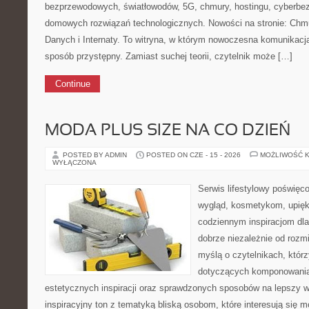
bezprzewodowych, światłowodów, 5G, chmury, hostingu, cyberbe
domowych rozwiązań technologicznych. Nowości na stronie: Chm
Danych i Internaty. To witryna, w którym nowoczesna komunikacj
sposób przystępny. Zamiast suchej teorii, czytelnik może […]
Continue
MODA PLUS SIZE NA CO DZIEŃ
POSTED BY ADMIN
POSTED ON CZE - 15 - 2026
MOŻLIWOŚĆ 
WYŁĄCZONA
Serwis lifestylowy poświęco
wygląd, kosmetykom, upięk
codziennym inspiracjom dla
dobrze niezależnie od rozm
myślą o czytelnikach, któr
dotyczących komponowania 
estetycznych inspiracji oraz sprawdzonych sposobów na lepszy w
inspiracyjny ton z tematyką bliską osobom, które interesują się