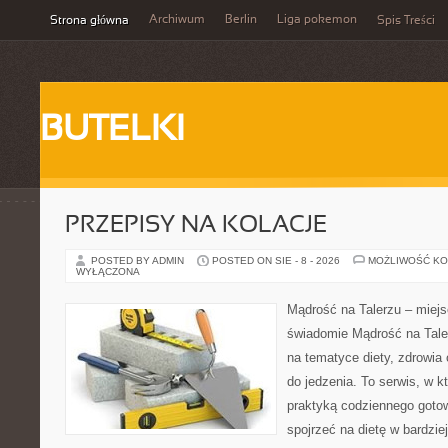
Archiwum
Berlin
Liga pokemon
Strona główna
Spis Treści
BUTELKI
PRZEPISY NA KOLACJE
POSTED BY ADMIN
POSTED ON SIE - 8 - 2026
MOŻLIWOŚĆ K
WYŁĄCZONA
Mądrość na Talerzu – miejs
świadomie Mądrość na Taler
na tematyce diety, zdrowia
do jedzenia. To serwis, w k
praktyką codziennego goto
spojrzeć na dietę w bardzie