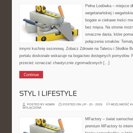
Pełna Lodówka – miejsce d
wegetariańskiej i wegański
bogate w ciekawe treści mi
bez mięsa. Na stronie moż
smaczne dania, które pom
połączenia smaków. Tematy
innymi kuchnię sezonową. Zobacz Zdrowie na Talerzu i Słodkie B
portalu doskonale wskazuje na bogactwo dostępnych pomysłów. P
przecież oznaczać chaotycznie zgromadzonych […]
Continue
STYL I LIFESTYLE
POSTED BY ADMIN
POSTED ON LIP - 20 - 2026
MOŻLIWOŚĆ 
WYŁĄCZONA
MFactory – świat samochod
premium MFactory to intern