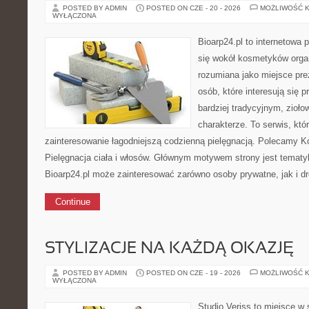
POSTED BY ADMIN
POSTED ON CZE - 20 - 2026
MOŻLIWOŚĆ 
WYŁĄCZONA
Bioarp24.pl to internetowa 
się wokół kosmetyków orga
rozumiana jako miejsce pre
osób, które interesują się
bardziej tradycyjnym, zioł
charakterze. To serwis, któ
zainteresowanie łagodniejszą codzienną pielęgnacją. Polecamy K
Pielęgnacja ciała i włosów. Głównym motywem strony jest tematyka
Bioarp24.pl może zainteresować zarówno osoby prywatne, jak i dr
Continue
STYLIZACJE NA KAŻDĄ OKAZJĘ
POSTED BY ADMIN
POSTED ON CZE - 19 - 2026
MOŻLIWOŚĆ 
WYŁĄCZONA
Studio Veriss to miejsce w 