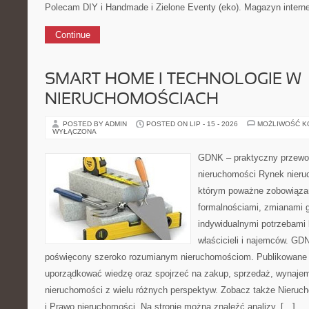
Polecam DIY i Handmade i Zielone Eventy (eko). Magazyn intern
Continue
SMART HOME I TECHNOLOGIE W
NIERUCHOMOŚCIACH
POSTED BY ADMIN
POSTED ON LIP - 15 - 2026
MOŻLIWOŚĆ 
WYŁĄCZONA
GDNK – praktyczny przewod
nieruchomości Rynek nieru
którym poważne zobowiązan
formalnościami, zmianami 
indywidualnymi potrzebami 
właścicieli i najemców. GD
poświęcony szeroko rozumianym nieruchomościom. Publikowane 
uporządkować wiedzę oraz spojrzeć na zakup, sprzedaż, wynajem
nieruchomości z wielu różnych perspektyw. Zobacz także Nieruc
i Prawo nieruchomości. Na stronie można znaleźć analizy, […]