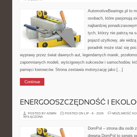
AutomotiveBearings.pl to m
osobach, które pasjonują si
najbardziej ponadczasowym 
tych, którzy nie patrzą na
pojazd użytkowy, ale widzą
poradnik może stać się po
wyprawy przez świat dawnych aut, legendarnych marek, przełomo
zapomnianych modeli, wyścigowych sukcesów i samochodów, które
pamięci kierowców. Strona zestawia motoryzację jako […]
Continue
ENERGOOSZCZĘDNOŚĆ I EKOLO
POSTED BY ADMIN
POSTED ON LIP - 8 - 2026
MOŻLIWOŚĆ K
WYŁĄCZONA
DomPol – strona dla osób 
drewna DomPol to serwis 