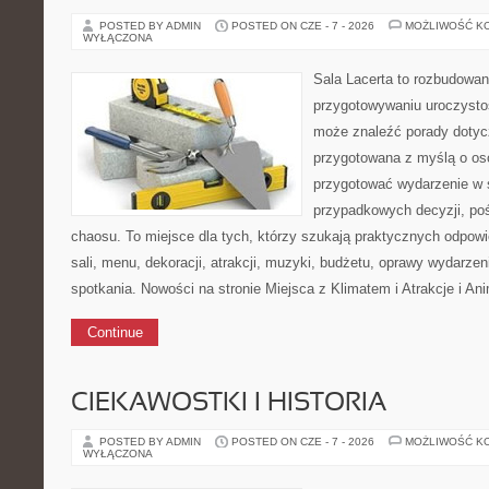
POSTED BY ADMIN
POSTED ON CZE - 7 - 2026
MOŻLIWOŚĆ K
WYŁĄCZONA
Sala Lacerta to rozbudowa
przygotowywaniu uroczystoś
może znaleźć porady dotycz
przygotowana z myślą o os
przygotować wydarzenie w 
przypadkowych decyzji, poś
chaosu. To miejsce dla tych, którzy szukają praktycznych odpo
sali, menu, dekoracji, atrakcji, muzyki, budżetu, oprawy wydarze
spotkania. Nowości na stronie Miejsca z Klimatem i Atrakcje i An
Continue
CIEKAWOSTKI I HISTORIA
POSTED BY ADMIN
POSTED ON CZE - 7 - 2026
MOŻLIWOŚĆ K
WYŁĄCZONA