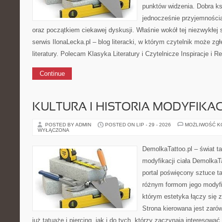
punktów widzenia. Dobra k
jednocześnie przyjemnością
oraz początkiem ciekawej dyskusji. Właśnie wokół tej niezwykłej s
serwis IlonaLecka.pl – blog literacki, w którym czytelnik może zg
literatury. Polecam Klasyka Literatury i Czytelnicze Inspiracje i
Continue
KULTURA I HISTORIA MODYFIKACJ
POSTED BY ADMIN
POSTED ON LIP - 29 - 2026
MOŻLIWOŚĆ 
WYŁĄCZONA
DemolkaTattoo.pl – świat ta
modyfikacji ciała DemolkaT
portal poświęcony sztuce ta
różnym formom jego modyfi
którym estetyka łączy się 
Strona kierowana jest zaró
już tatuaże i piercing, jak i do tych, którzy zaczynają interesować