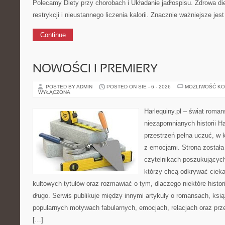
Polecamy Diety przy chorobach i Układanie jadłospisu. Zdrowa di
restrykcji i nieustannego liczenia kalorii. Znacznie ważniejsze j
Continue
NOWOŚCI I PREMIERY
POSTED BY ADMIN
POSTED ON SIE - 6 - 2026
MOŻLIWOŚĆ K
WYŁĄCZONA
Harlequiny.pl – świat roman
niezapomnianych historii Ha
przestrzeń pełna uczuć, w k
z emocjami. Strona został
czytelnikach poszukujących
którzy chcą odkrywać cieka
kultowych tytułów oraz rozmawiać o tym, dlaczego niektóre histor
długo. Serwis publikuje między innymi artykuły o romansach, ks
popularnych motywach fabularnych, emocjach, relacjach oraz p
[…]