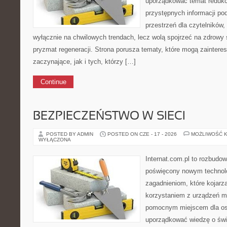
uporządkować temat redukcj
przystępnych informacji po
przestrzeń dla czytelników,
wyłącznie na chwilowych trendach, lecz wolą spojrzeć na zdrowy s
pryzmat regeneracji. Strona porusza tematy, które mogą zainter
zaczynające, jak i tych, którzy […]
Continue
BEZPIECZEŃSTWO W SIECI
POSTED BY ADMIN
POSTED ON CZE - 17 - 2026
MOŻLIWOŚĆ 
WYŁĄCZONA
Internat.com.pl to rozbudo
poświęcony nowym technol
zagadnieniom, które kojarz
korzystaniem z urządzeń m
pomocnym miejscem dla os
uporządkować wiedzę o świec