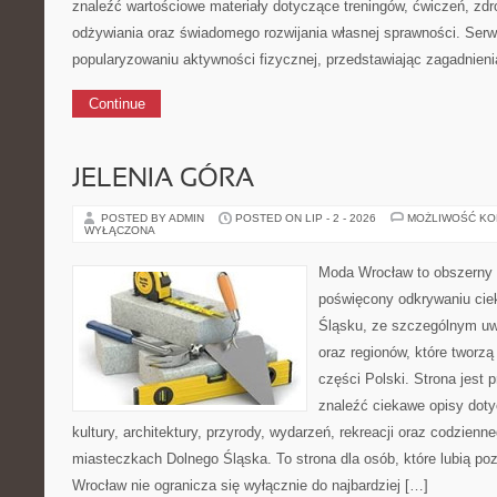
znaleźć wartościowe materiały dotyczące treningów, ćwiczeń, zdr
odżywiania oraz świadomego rozwijania własnej sprawności. Serwi
popularyzowaniu aktywności fizycznej, przedstawiając zagadnien
Continue
JELENIA GÓRA
POSTED BY ADMIN
POSTED ON LIP - 2 - 2026
MOŻLIWOŚĆ K
WYŁĄCZONA
Moda Wrocław to obszerny 
poświęcony odkrywaniu ci
Śląsku, ze szczególnym uw
oraz regionów, które tworz
części Polski. Strona jest
znaleźć ciekawe opisy dotyc
kultury, architektury, przyrody, wydarzeń, rekreacji oraz codzienn
miasteczkach Dolnego Śląska. To strona dla osób, które lubią po
Wrocław nie ogranicza się wyłącznie do najbardziej […]