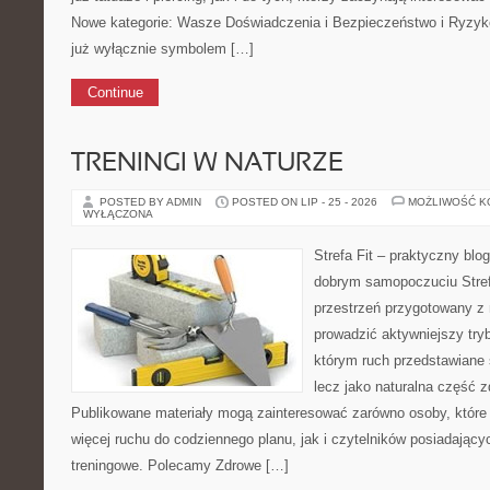
Nowe kategorie: Wasze Doświadczenia i Bezpieczeństwo i Ryzyk
już wyłącznie symbolem […]
Continue
TRENINGI W NATURZE
POSTED BY ADMIN
POSTED ON LIP - 25 - 2026
MOŻLIWOŚĆ 
WYŁĄCZONA
Strefa Fit – praktyczny blo
dobrym samopoczuciu Strefa
przestrzeń przygotowany z 
prowadzić aktywniejszy tryb
którym ruch przedstawiane 
lecz jako naturalna część z
Publikowane materiały mogą zainteresować zarówno osoby, które 
więcej ruchu do codziennego planu, jak i czytelników posiadając
treningowe. Polecamy Zdrowe […]