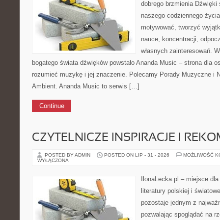
dobrego brzmienia Dźwięki 
naszego codziennego życia
motywować, tworzyć wyjątk
nauce, koncentracji, odpoc
własnych zainteresowań. Wł
bogatego świata dźwięków powstało Ananda Music – strona dla osó
rozumieć muzykę i jej znaczenie. Polecamy Porady Muzyczne i Na
Ambient. Ananda Music to serwis […]
Continue
CZYTELNICZE INSPIRACJE I REK
POSTED BY ADMIN
POSTED ON LIP - 31 - 2026
MOŻLIWOŚĆ 
WYŁĄCZONA
IlonaLecka.pl – miejsce dl
literatury polskiej i światow
pozostaje jednym z najważn
pozwalając spoglądać na r