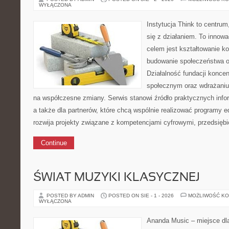
WYŁĄCZONA
Instytucja Think to centru
się z działaniem. To innowa
celem jest kształtowanie k
budowanie społeczeństwa o
Działalność fundacji koncent
społecznym oraz wdrażaniu
na współczesne zmiany. Serwis stanowi źródło praktycznych infor
a także dla partnerów, które chcą wspólnie realizować programy e
rozwija projekty związane z kompetencjami cyfrowymi, przedsiębi
Continue
ŚWIAT MUZYKI KLASYCZNEJ
POSTED BY ADMIN
POSTED ON SIE - 1 - 2026
MOŻLIWOŚĆ K
WYŁĄCZONA
Ananda Music – miejsce dl