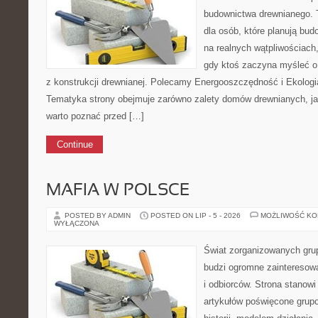
budownictwa drewnianego. 
dla osób, które planują bu
na realnych wątpliwościach,
gdy ktoś zaczyna myśleć 
z konstrukcji drewnianej. Polecamy Energooszczędność i Ekologi
Tematyka strony obejmuje zarówno zalety domów drewnianych, jak 
warto poznać przed […]
Continue
MAFIA W POLSCE
POSTED BY ADMIN
POSTED ON LIP - 5 - 2026
MOŻLIWOŚĆ K
WYŁĄCZONA
Świat zorganizowanych grup
budzi ogromne zainteresowa
i odbiorców. Strona stano
artykułów poświęcone grup