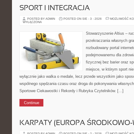
SPORT I INTEGRACJA
POSTED BY ADMIN
POSTED ON SIE - 3 - 2026
MOŻLIWOŚĆ K
WYŁĄCZONA
Stowarzyszenie Altius – ruc
przekraczania własnych gra
rozbudowany portal interne
podejmowanemu dla zdrowia
fizycznej bez barier oraz sp
miejsce, w którym sport nie
wyłącznie jako walka o medale, lecz przede wszystkim jako spos
wspólnego spędzania czasu oraz droga do pokonywania własnych
Sportowe Ciekawostki i Rekordy i Rubryka Czytelników. […]
Continue
KARPATY (EUROPA ŚRODKOWO-
POSTED BY ADMIN
POSTED ON SIE - 2 - 2026
MOŻLIWOŚĆ K