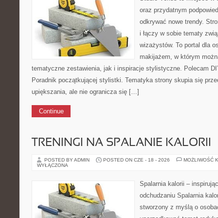
oraz przydatnym podpowied
odkrywać nowe trendy. Stro
i łączy w sobie tematy zwi
wizażystów. To portal dla 
makijażem, w którym możn
tematyczne zestawienia, jak i inspiracje stylistyczne. Polecam DI
Poradnik początkującej stylistki. Tematyka strony skupia się pr
upiększania, ale nie ogranicza się […]
Continue
TRENINGI NA SPALANIE KALORII
POSTED BY ADMIN
POSTED ON CZE - 18 - 2026
MOŻLIWOŚĆ 
WYŁĄCZONA
Spalarnia kalorii – inspiruj
odchudzaniu Spalarnia kalor
stworzony z myślą o osoba