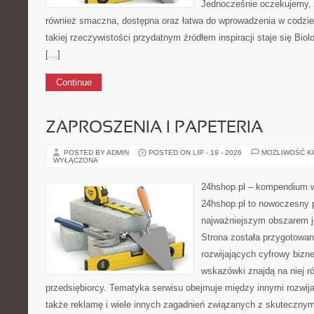
Jednocześnie oczekujemy, 
również smaczna, dostępna oraz łatwa do wprowadzenia w codzi
takiej rzeczywistości przydatnym źródłem inspiracji staje się Bio
[…]
Continue
ZAPROSZENIA I PAPETERIA
POSTED BY ADMIN
POSTED ON LIP - 19 - 2026
MOŻLIWOŚĆ 
WYŁĄCZONA
24hshop.pl – kompendium w
24hshop.pl to nowoczesny p
najważniejszym obszarem j
Strona została przygotowa
rozwijających cyfrowy bizne
wskazówki znajdą na niej r
przedsiębiorcy. Tematyka serwisu obejmuje między innymi rozwija
także reklamę i wiele innych zagadnień związanych z skutecznym