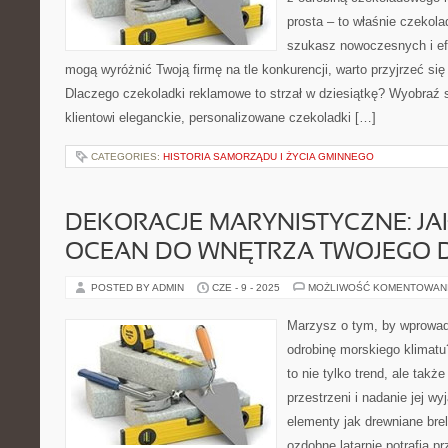
prosta – to właśnie czekola
szukasz nowoczesnych i ef
mogą wyróżnić Twoją firmę na tle konkurencji, warto przyjrzeć się 
Dlaczego czekoladki reklamowe to strzał w dziesiątkę? Wyobraź 
klientowi eleganckie, personalizowane czekoladki […]
CATEGORIES:
HISTORIA SAMORZĄDU I ŻYCIA GMINNEGO
DEKORACJE MARYNISTYCZNE: JA
OCEAN DO WNĘTRZA TWOJEGO
POSTED BY ADMIN
CZE - 9 - 2025
MOŻLIWOŚĆ KOMENTOWAN
Marzysz o tym, by wprowad
odrobinę morskiego klimat
to nie tylko trend, ale tak
przestrzeni i nadanie jej w
elementy jak drewniane brel
ozdobne latarnie potrafią 