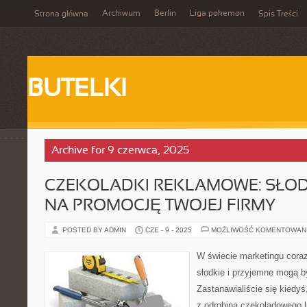
Archiwum
Berlin
Liga pokemon
Strona główna
Spis Treści
BUTELKI
Archive for 9 czerwca, 2025
CZEKOLADKI REKLAMOWE: SŁOD
NA PROMOCJĘ TWOJEJ FIRMY
POSTED BY ADMIN
CZE - 9 - 2025
MOŻLIWOŚĆ KOMENTOWAN
W świecie marketingu coraz
słodkie i przyjemne mogą 
Zastanawialiście się kiedyś
z odrobiną czekoladowego 