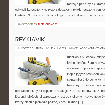
marzą o perfekcyjnej kromc
odwiedź kategorię: Pieczywo z dodatkami (oliwki, suszone pomidor
koktajle. Na Bochen Chleba odkryjesz przetestowane pomysły na
CATEGORIES:
NIERUCHOMOŚCI
REYKJAVÍK
POSTED BY ADMIN
LIS - 11 - 2025
MOŻLIWOŚĆ KOMENTOWAN
IrishRoots.pl stanowi miej
kraj na krańcu Europy oży
opowieści z podróży, spraw
inspirujących przewodników.
spina miłość do celtyckich 
tworzony z myślą o turysta
coś więcej niż tylko popularne atrakcje. Koniecznie odwiedź Sunde
Devon.IrishRoots.pl adresowany jest do ciekawych celtyckiego świ
którzy planują pierwszą podróż, chcą uniknąć […]