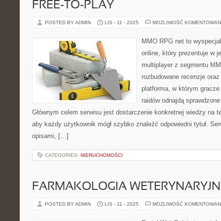
FREE-TO-PLAY
POSTED BY ADMIN
LIS - 11 - 2025
MOŻLIWOŚĆ KOMENTOWAN
MMO RPG net to wyspecjal
online, który prezentuje w 
multiplayer z segmentu MMO
rozbudowane recenzje oraz 
platforma, w którym gracze 
raidów odnajdą sprawdzone 
Głównym celem serwisu jest dostarczenie konkretnej wiedzy na te
aby każdy użytkownik mógł szybko znaleźć odpowiedni tytuł. Serw
opisami, […]
CATEGORIES:
NIERUCHOMOŚCI
FARMAKOLOGIA WETERYNARYJ
POSTED BY ADMIN
LIS - 11 - 2025
MOŻLIWOŚĆ KOMENTOWAN