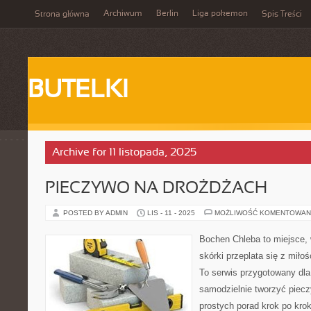
Archiwum
Berlin
Liga pokemon
Strona główna
Spis Treści
BUTELKI
Archive for 11 listopada, 2025
PIECZYWO NA DROŻDŻACH
POSTED BY ADMIN
LIS - 11 - 2025
MOŻLIWOŚĆ KOMENTOWAN
Bochen Chleba to miejsce, 
skórki przeplata się z mił
To serwis przygotowany dla
samodzielnie tworzyć piec
prostych porad krok po krok