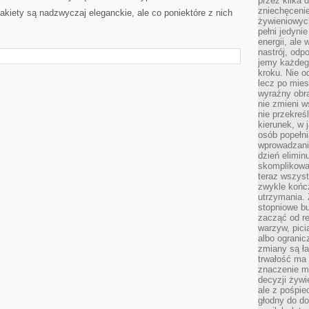
przez kilka 
zniechęceni
 Żakiety są nadzwyczaj eleganckie, ale co poniektóre z nich
żywieniowych
pełni jedyni
energii, ale
nastrój, odp
jemy każdeg
kroku. Nie o
lecz po mies
wyraźny obra
nie zmieni w
nie przekreś
kierunek, w 
osób popełn
wprowadzaniu
dzień elimin
skomplikowan
teraz wszyst
zwykle kończ
utrzymania.
stopniowe b
zacząć od re
warzyw, pic
albo ogranic
zmiany są ła
trwałość ma
znaczenie m
decyzji żywi
ale z pośpie
głodny do d