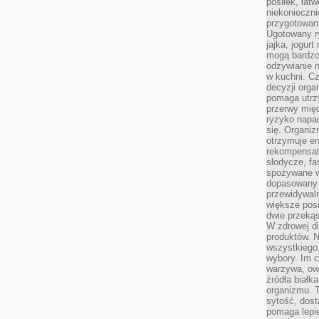
posiłek, łat
niekonieczni
przygotowan
Ugotowany r
jajka, jogur
mogą bardzo
odżywianie 
w kuchni. C
decyzji orga
pomaga utrz
przerwy międ
ryzyko napa
się. Organiz
otrzymuje en
rekompensaty
słodycze, fa
spożywane w
dopasowany d
przewidywaln
większe posił
dwie przekąs
W zdrowej di
produktów. N
wszystkiego
wybory. Im c
warzywa, owo
źródła białka
organizmu. T
sytość, dost
pomaga lepie