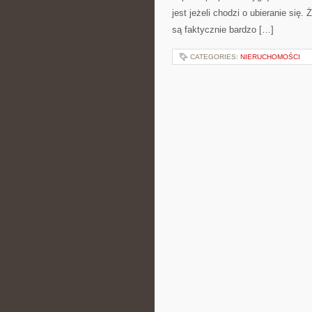
jest jeżeli chodzi o ubieranie się.
są faktycznie bardzo […]
CATEGORIES:
NIERUCHOMOŚCI