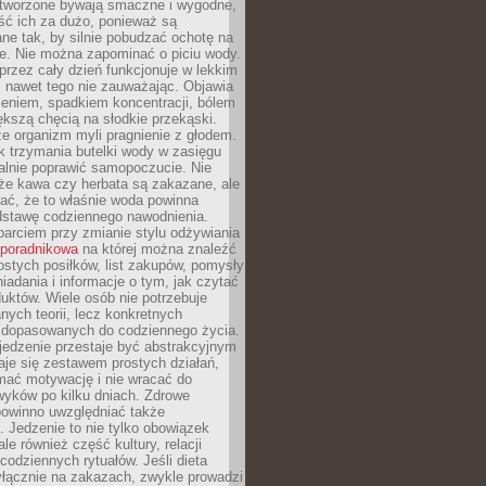
tworzone bywają smaczne i wygodne,
eść ich za dużo, ponieważ są
ne tak, by silnie pobudzać ochotę na
je. Nie można zapominać o piciu wody.
rzez cały dzień funkcjonuje w lekkim
 nawet tego nie zauważając. Objawia
zeniem, spadkiem koncentracji, bólem
ększą chęcią na słodkie przekąski.
że organizm myli pragnienie z głodem.
k trzymania butelki wody w zasięgu
alnie poprawić samopoczucie. Nie
że kawa czy herbata są zakazane, ale
ać, że to właśnie woda powinna
dstawę codziennego nawodnienia.
rciem przy zmianie stylu odżywiania
 poradnikowa
na której można znaleźć
ostych posiłków, list zakupów, pomysły
iadania i informacje o tym, jak czytać
duktów. Wiele osób nie potrzebuje
ych teorii, lecz konkretnych
 dopasowanych do codziennego życia.
jedzenie przestaje być abstrakcyjnym
aje się zestawem prostych działań,
ymać motywację i nie wracać do
yków po kilku dniach. Zdrowe
powinno uwzględniać także
 Jedzenie to nie tylko obowiązek
ale również część kultury, relacji
 codziennych rytuałów. Jeśli dieta
yłącznie na zakazach, zwykle prowadzi