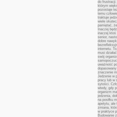
do frustracj
którym więk
pozostaje te
temu człowie
traktuje jed
wiele skutec
pamiętać, że
Inaczej będz
inaczej ktoś
senior, nast
dobre nawyki
bezrefleksy
internetu. T
musi działać
swój organiz
samopoczuci
uważność po
dopasowany 
znaczenie m
Jedzenie w 
pracy lub w 
sytości. Czł
wtedy, gdy p
organizm ma
jedzenia, do
na posiłku m
apetytu, ale
zmiana, któr
w praktyce p
Budowanie z