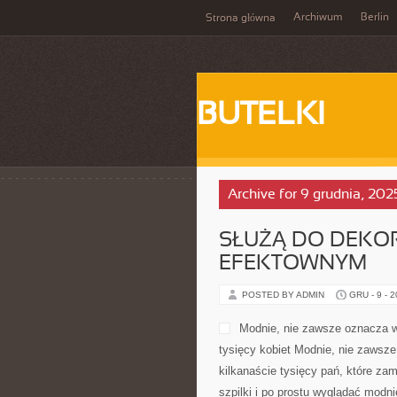
Archiwum
Berlin
Strona główna
BUTELKI
Archive for 9 grudnia, 202
SŁUŻĄ DO DEKORA
EFEKTOWNYM
POSTED BY ADMIN
GRU - 9 - 
Modnie, nie zawsze oznacza wy
tysięcy kobiet Modnie, nie zawsz
kilkanaście tysięcy pań, które za
szpilki i po prostu wyglądać modn