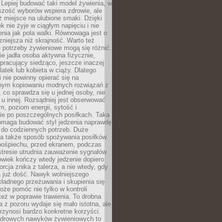
i. Lepiej budować taki model żywienia, w
szość wyborów wspiera zdrowie, ale
ż miejsce na ulubione smaki. Dzięki
k nie żyje w ciągłym napięciu i nie
zenia jak pola walki. Równowaga jest o
zniejsza niż skrajność. Warto też
 potrzeby żywieniowe mogą się różnić.
ie jadła osoba aktywna fizycznie,
 pracujący siedząco, jeszcze inaczej
olatek lub kobieta w ciąży. Dlatego
 nie powinny opierać się na
jnym kopiowaniu modnych rozwiązań z
o, co sprawdza się u jednej osoby, nie
 u innej. Rozsądniej jest obserwować
m, poziom energii, sytość i
e po poszczególnych posiłkach. Taka
maga budować styl jedzenia naprawdę
do codziennych potrzeb. Duże
a także sposób spożywania posiłków.
pośpiechu, przed ekranem, podczas
stresie utrudnia zauważenie sygnałów
owiek kończy wtedy jedzenie dopiero
orcja znika z talerza, a nie wtedy, gdy
 już dość. Nawyk wolniejszego
kładnego przeżuwania i skupienia się
oże pomóc nie tylko w kontroli
 też w poprawie trawienia. To drobna
a z pozoru wydaje się mało istotna, ale
rzynosi bardzo konkretne korzyści.
drowych nawyków żywieniowych to