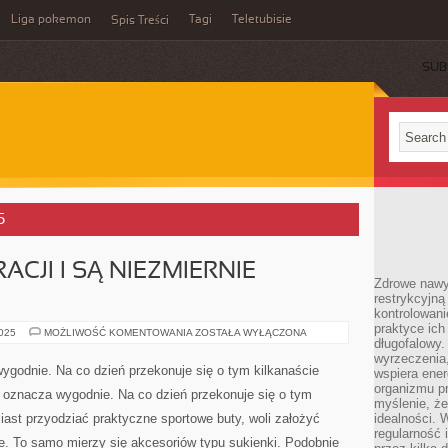
Liga pokemon
Tagi
Teletubisie
Spis Treści
SUB
5
CJI I SĄ NIEZMIERNIE
Zdrowe nawyk
restrykcyjną 
kontrolowan
praktyce ich
SŁUŻĄ
2025
MOŻLIWOŚĆ KOMENTOWANIA
ZOSTAŁA WYŁĄCZONA
długofalowy.
DO
DEKORACJI
wyrzeczenia,
I
godnie. Na co dzień przekonuje się o tym kilkanaście
wspiera ener
SĄ
NIEZMIERNIE
organizmu pr
e oznacza wygodnie. Na co dzień przekonuje się o tym
EFEKTOWNYM
myślenie, ż
miast przyodziać praktyczne sportowe buty, woli założyć
idealności. 
regularność 
ie. To samo mierzy się akcesoriów typu sukienki. Podobnie