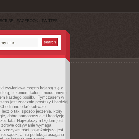
SCRIBE
FACEBOOK
TWITTER
i żywieniowe często kojarzą się z
dietą, liczeniem kalorii i nieustannym
iem każdego posiłku. Tymczasem w
 sens jest znacznie prostszy i bardziej
 Chodzi nie o krótkotrwałe
 lecz o taki sposób jedzenia, który
gię, dobre samopoczucie i kondycję
zez lata. Największym błędem jest
e zdrowe odżywianie wymaga
W rzeczywistości najważniejsza jest
i rozsądek, a nie perfekcja osiągana