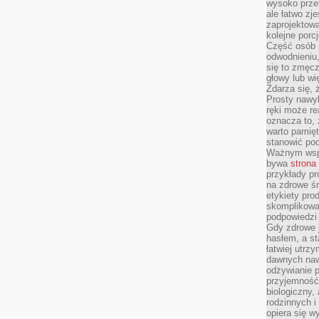
wysoko prze
ale łatwo zj
zaprojektowa
kolejne porc
Część osób p
odwodnieniu,
się to zmęc
głowy lub wi
Zdarza się, 
Prosty nawy
ręki może re
oznacza to, 
warto pamięt
stanowić po
Ważnym wspa
bywa
strona
przykłady pr
na zdrowe śn
etykiety pro
skomplikowan
podpowiedzi
Gdy zdrowe 
hasłem, a st
łatwiej utrz
dawnych naw
odżywianie 
przyjemność.
biologiczny, 
rodzinnych i
opiera się w