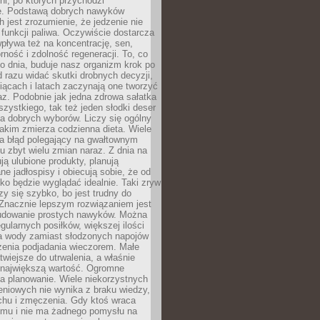
dni, po których przychodzi
e. Podstawą dobrych nawyków
 jest zrozumienie, że jedzenie nie
e funkcji paliwa. Oczywiście dostarcza
 wpływa też na koncentrację, sen,
orność i zdolność regeneracji. To, co
o dnia, buduje nasz organizm krok po
d razu widać skutki drobnych decyzji,
iącach i latach zaczynają one tworzyć
z. Podobnie jak jedna zdrowa sałatka
szystkiego, tak też jeden słodki deser
la dobrych wyborów. Liczy się ogólny
jakim zmierza codzienna dieta. Wiele
ia błąd polegający na gwałtownym
 zbyt wielu zmian naraz. Z dnia na
ują ulubione produkty, planują
e jadłospisy i obiecują sobie, że od
ko będzie wyglądać idealnie. Taki zryw
y się szybko, bo jest trudny do
 Znacznie lepszym rozwiązaniem jest
udowanie prostych nawyków. Można
gularnych posiłków, większej ilości
ia wody zamiast słodzonych napojów
zenia podjadania wieczorem. Małe
twiejsze do utrwalenia, a właśnie
 największą wartość. Ogromne
a planowanie. Wiele niekorzystnych
eniowych nie wynika z braku wiedzy,
chu i zmęczenia. Gdy ktoś wraca
omu i nie ma żadnego pomysłu na