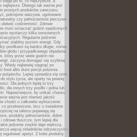
wo sięga po to, co najszybsze, a
e najlepsze. Dlatego tak ważne jest
ie prostych produktów zawczasu.
yż, pokrojone warzywa, ugotowane
t naturalny czy pełnoziarniste pieczywo
 ułatwić codzienność. Zdrowe
nie musi oznaczać godzin spędzonych
zęsto wystarczy kilka sensownych
nizacyjnych. Regularne jedzenie
ymać stabilny poziom energii. Gdy
zy posiłkami są bardzo długie, rośnie
dów głodu i przypadkowego objadania
m, który przez wiele godzin nie
ergii, zaczyna domagać się szybkiej
. Wtedy najłatwiej sięgnąć po
st food albo duże porcje jedzenia
 pośpiechu. Lepiej sprawdza się rytm
o stylu życia, ale oparty na pewnej
ości. Dla jednych będą to trzy
ki, dla innych trzy posiłki i jedna lub
ki. Najważniejsze, by unikać chaosu.
ecie ważna jest również jakość
ie chodzi o całkowite wykluczenie
, co przetworzone, lecz o świadome
zęściej na talerzu pojawiają się
ce, produkty pełnoziarniste, dobre
 i zdrowe tłuszcze, tym lepiej dla
akie jedzenie zwykle daje większą
arcza więcej składników odżywczych i
j regulować apetyt. Z kolei produkty