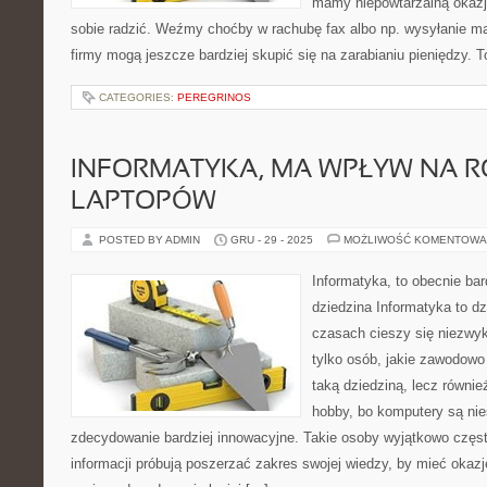
mamy niepowtarzalną okazj
sobie radzić. Weźmy choćby w rachubę fax albo np. wysyłanie mai
firmy mogą jeszcze bardziej skupić się na zarabianiu pieniędzy. 
CATEGORIES:
PEREGRINOS
INFORMATYKA, MA WPŁYW NA 
LAPTOPÓW
POSTED BY ADMIN
GRU - 29 - 2025
MOŻLIWOŚĆ KOMENTOWA
Informatyka, to obecnie bar
dziedzina Informatyka to dz
czasach cieszy się niezwy
tylko osób, jakie zawodowo
taką dziedziną, lecz również
hobby, bo komputery są ni
zdecydowanie bardziej innowacyjne. Takie osoby wyjątkowo częst
informacji próbują poszerzać zakres swojej wiedzy, by mieć okazj