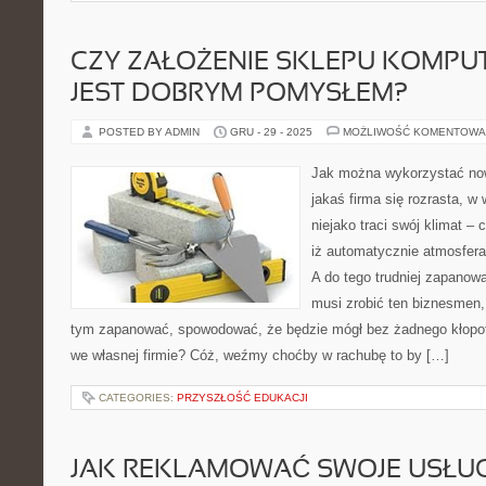
CZY ZAŁOŻENIE SKLEPU KOMP
JEST DOBRYM POMYSŁEM?
POSTED BY ADMIN
GRU - 29 - 2025
MOŻLIWOŚĆ KOMENTOWA
Jak można wykorzystać no
jakaś firma się rozrasta, 
niejako traci swój klimat – 
iż automatycznie atmosfera 
A do tego trudniej zapano
musi zrobić ten biznesmen,
tym zapanować, spowodować, że będzie mógł bez żadnego kłopot
we własnej firmie? Cóż, weźmy choćby w rachubę to by […]
CATEGORIES:
PRZYSZŁOŚĆ EDUKACJI
JAK REKLAMOWAĆ SWOJE USŁUG