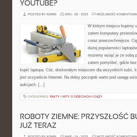
YOUTUBE?
POSTED BY ADMIN
GRU - 28 - 2025
MOŻLIWOŚĆ KOMENTOWA
W którym miejscu kupimy u
zatem komputery przenośne
coraz powszechniejsze. Cię
dużej popularności laptopó
możemy wziąć je ze sobą p
zatem pomyśleć, gdzie bez
kupić laptopa. Cóż, doskonałym miejscem dla wszystkich ludzi, 
jest oczywiście Internet. Na dobry początek warto pod uwagę wzią
aukcjach. […]
CATEGORIES:
FAKTY I MITY O DZIECIACH I CIĄŻY
ROBOTY ZIEMNE: PRZYSZŁOŚĆ 
JUŻ TERAZ
POSTED BY ADMIN
MAR - 19 - 2025
MOŻLIWOŚĆ KOMENTOWA