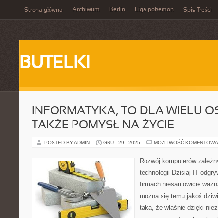
Archiwum
Berlin
Liga pokemon
Strona główna
Spis Treści
BUTELKI
INFORMATYKA, TO DLA WIELU O
TAKŻE POMYSŁ NA ŻYCIE
POSTED BY ADMIN
GRU - 29 - 2025
MOŻLIWOŚĆ KOMENTOWA
Rozwój komputerów zależny
technologii Dzisiaj IT odgr
firmach niesamowicie ważną
można się temu jakoś dziwi
taka, że właśnie dzięki ni