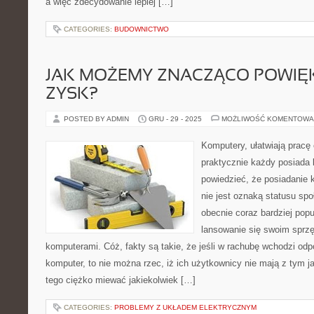
a więc zdecydowanie lepiej […]
CATEGORIES:
BUDOWNICTWO
JAK MOŻEMY ZNACZĄCO POWIĘ
ZYSK?
POSTED BY ADMIN
GRU - 29 - 2025
MOŻLIWOŚĆ KOMENTOWA
Komputery, ułatwiają pracę
praktycznie każdy posiada
powiedzieć, że posiadanie
nie jest oznaką statusu sp
obecnie coraz bardziej pop
lansowanie się swoim sprz
komputerami. Cóż, fakty są takie, że jeśli w rachubę wchodzi odp
komputer, to nie można rzec, iż ich użytkownicy nie mają z tym j
tego ciężko miewać jakiekolwiek […]
CATEGORIES:
PROBLEMY Z UKŁADEM ELEKTRYCZNYM