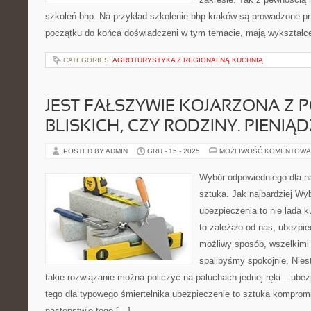
szkoleń bhp. Na przykład szkolenie bhp kraków są prowadzone p
początku do końca doświadczeni w tym temacie, mają wykształce
CATEGORIES:
AGROTURYSTYKA Z REGIONALNĄ KUCHNIĄ
JEST FAŁSZYWIE KOJARZONA Z 
BLISKICH, CZY RODZINY. PIENIĄ
POSTED BY ADMIN
GRU - 15 - 2025
MOŻLIWOŚĆ KOMENTOWA
Wybór odpowiedniego dla na
sztuka. Jak najbardziej Wy
ubezpieczenia to nie lada k
to zależało od nas, ubezpi
możliwy sposób, wszelkimi
spalibyśmy spokojnie. Niest
takie rozwiązanie można policzyć na paluchach jednej ręki – ube
tego dla typowego śmiertelnika ubezpieczenie to sztuka kompro
następstwie tego […]