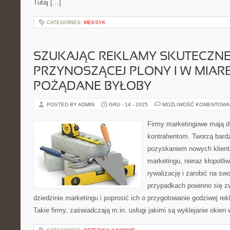
Tutaj […]
CATEGORIES:
MEKSYK
SZUKAJĄC REKLAMY SKUTECZNE
PRZYNOSZĄCEJ PLONY I W MIARĘ
POŻĄDANE BYŁOBY
POSTED BY ADMIN
GRU - 14 - 2025
MOŻLIWOŚĆ KOMENTOWA
Firmy marketingowe mają d
kontrahentom. Tworzą bard
pozyskaniem nowych klientó
marketingu, nieraz kłopotliw
rywalizację i zarobić na swo
przypadkach powinno się zw
dziedzinie marketingu i poprosić ich o przygotowanie godziwej re
Takie firmy, zaświadczają m.in. usługi jakimi są wyklejanie okien