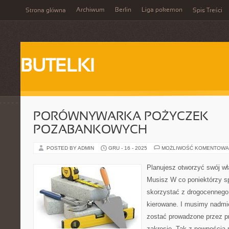
Archiwum
Berlin
Liga pokemon
Strona główna
Spis Treści
BUTELKI
PORÓWNYWARKA POŻYCZEK
POZABANKOWYCH
POSTED BY ADMIN
GRU - 16 - 2025
MOŻLIWOŚĆ KOMENTOWA
Planujesz otworzyć swój w
Musisz W co poniektórzy s
skorzystać z drogocennego s
kierowane. I musimy nadmi
zostać prowadzone przez pr
zakresie. Tak z pewnością