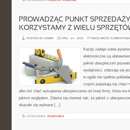
CATEGORIES:
PRZEPISY KAWOWE
PROWADZĄC PUNKT SPRZEDAŻ
KORZYSTAMY Z WIELU SPRZĘTÓ
POSTED BY ADMIN
GRU - 14 - 2025
MOŻLIWOŚĆ KOMENTOWA
Każdy zadaje sobie pytanie
elektroniczne są ułatwien
pakiet ubezpieczeń pozwala
wydajności, zdarzają się pr
w ogóle nie spełnia pokład
często pojawiają się chęci 
albo też chęć wykupienia ubezpieczenia od innej firmy, która ma 
jakimś względem. Zdarza się również tak, że jakieś z ubezpieczeń 
okazało się wybrane […]
CATEGORIES:
ROZRYWKA