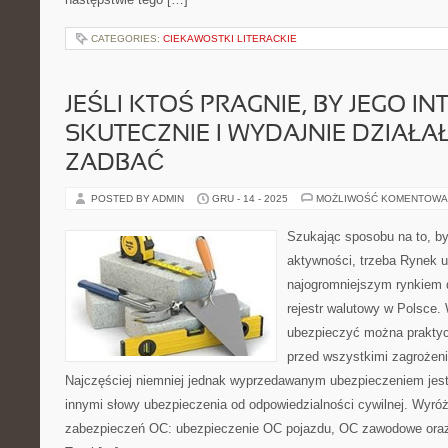
CATEGORIES:
CIEKAWOSTKI LITERACKIE
JEŚLI KTOŚ PRAGNIE, BY JEGO IN
SKUTECZNIE I WYDAJNIE DZIAŁAŁ
ZADBAĆ
POSTED BY ADMIN
GRU - 14 - 2025
MOŻLIWOŚĆ KOMENTOWA
Szukając sposobu na to, by
aktywności, trzeba Rynek u
najogromniejszym rynkiem 
rejestr walutowy w Polsce.
ubezpieczyć można praktyc
przed wszystkimi zagrożeni
Najczęściej niemniej jednak wyprzedawanym ubezpieczeniem jest
innymi słowy ubezpieczenia od odpowiedzialności cywilnej. Wyró
zabezpieczeń OC: ubezpieczenie OC pojazdu, OC zawodowe ora