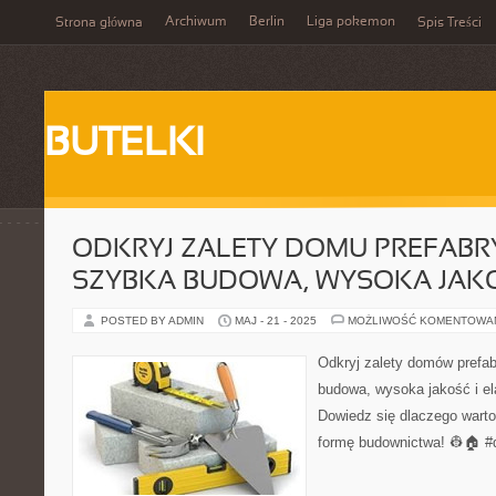
Archiwum
Berlin
Liga pokemon
Strona główna
Spis Treści
BUTELKI
ODKRYJ ZALETY DOMU PREFAB
SZYBKA BUDOWA, WYSOKA JAK
POSTED BY ADMIN
MAJ - 21 - 2025
MOŻLIWOŚĆ KOMENTOWA
Odkryj zalety domów prefa
budowa, wysoka jakość i el
Dowiedz się dlaczego wart
formę budownictwa! 👷🏠 #