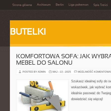
Archiwum
Berlin
Liga pokemon
Strona główna
Spis Treści
BUTELKI
KOMFORTOWA SOFA: JAK WYBRA
MEBEL DO SALONU
POSTED BY ADMIN
MAJ - 13 - 2025
MOŻLIWOŚĆ KOMENTOWA
Szukasz idealnej sofy do s
wskazówek, jak wybrać kom
idealnie pasować do Twojego
dowiedzieć się więcej!