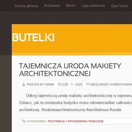
Archiwum
Berlin
Liga pokemon
Strona główna
Spis Treści
BUTELKI
TAJEMNICZA URODA MAKIETY
ARCHITEKTONICZNEJ
POSTED BY ADMIN
CZE - 7 - 2025
MOŻLIWOŚĆ KOMENTOWAN
Odkryj tajemniczą urodę makiety architektonicznej w najnows
Zobacz, jak ta miniaturka budynku może odzwierciedlać całkowic
architekturę. #makietaarchitektoniczna #architektura #uroda
CATEGORIES:
FESTIWALE I WYDARZENIA TANECZNE