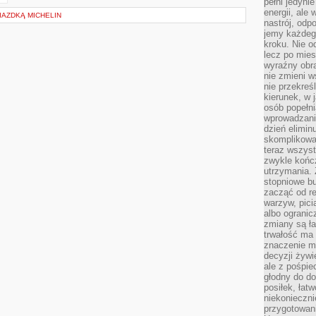
pełni jedyni
energii, ale
IAZDKĄ MICHELIN
nastrój, odp
jemy każdeg
kroku. Nie o
lecz po mies
wyraźny obra
nie zmieni w
nie przekreś
kierunek, w 
osób popełn
wprowadzaniu
dzień elimin
skomplikowan
teraz wszyst
zwykle kończ
utrzymania.
stopniowe b
zacząć od re
warzyw, pic
albo ogranic
zmiany są ła
trwałość ma
znaczenie m
decyzji żywi
ale z pośpie
głodny do d
posiłek, łat
niekonieczni
przygotowan