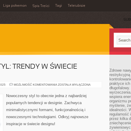
Liga pokemon
Tagi
Teletubisie
Spis Treści
SUB
L: TRENDY W ŚWIECIE
Zdrowe nawyk
restrykcyjną 
kontrolowan
praktyce ich
NOWOCZESNY
2025
MOŻLIWOŚĆ KOMENTOWANIA
ZOSTAŁA WYŁĄCZONA
długofalowy.
STYL:
TRENDY
wyrzeczenia,
W
Nowoczesny styl to obecnie jedna z najbardziej
wspiera ener
ŚWIECIE
DESIGNU
organizmu pr
popularnych tendencji w designie. Zachwyca
myślenie, ż
minimalistycznymi formami, funkcjonalnością i
idealności. 
regularność 
nowoczesnymi technologiami. Odkryj najnowsze
przez kilka 
zniechęceni
inspiracje w świecie designu!
żywieniowych