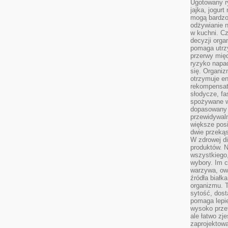
Ugotowany r
jajka, jogur
mogą bardzo
odżywianie 
w kuchni. C
decyzji orga
pomaga utrz
przerwy międ
ryzyko napa
się. Organiz
otrzymuje en
rekompensaty
słodycze, fa
spożywane w
dopasowany d
przewidywaln
większe posił
dwie przekąs
W zdrowej di
produktów. N
wszystkiego
wybory. Im c
warzywa, owo
źródła białka
organizmu. T
sytość, dost
pomaga lepie
wysoko prze
ale łatwo zj
zaprojektowa