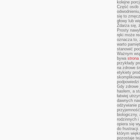
kolejne porc
Część osób p
odwodnieniu,
się to zmęc
głowy lub wi
Zdarza się, 
Prosty nawy
ręki może re
oznacza to, 
warto pamięt
stanowić po
Ważnym wspa
bywa
strona
przykłady pr
na zdrowe śn
etykiety pro
skomplikowan
podpowiedzi
Gdy zdrowe 
hasłem, a st
łatwiej utrz
dawnych naw
odżywianie 
przyjemność.
biologiczny, 
rodzinnych i
opiera się w
do frustracj
którym więk
pozostaje te