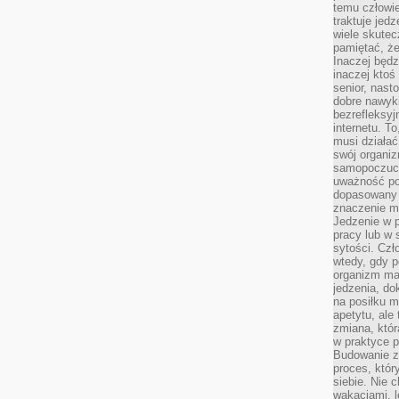
temu człowie
traktuje jed
wiele skutec
pamiętać, że
Inaczej będz
inaczej ktoś
senior, nast
dobre nawyki
bezrefleksy
internetu. T
musi działać
swój organiz
samopoczuci
uważność po
dopasowany 
znaczenie m
Jedzenie w 
pracy lub w 
sytości. Czł
wtedy, gdy p
organizm ma
jedzenia, do
na posiłku m
apetytu, ale
zmiana, któr
w praktyce p
Budowanie z
proces, któr
siebie. Nie 
wakacjami, 