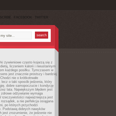
SCRIBE
FACEBOOK
TWITTER
i żywieniowe często kojarzą się z
dietą, liczeniem kalorii i nieustannym
iem każdego posiłku. Tymczasem w
 sens jest znacznie prostszy i bardziej
 Chodzi nie o krótkotrwałe
 lecz o taki sposób jedzenia, który
gię, dobre samopoczucie i kondycję
zez lata. Największym błędem jest
e zdrowe odżywianie wymaga
W rzeczywistości najważniejsza jest
i rozsądek, a nie perfekcja osiągana
dni, po których przychodzi
e. Podstawą dobrych nawyków
 jest zrozumienie, że jedzenie nie