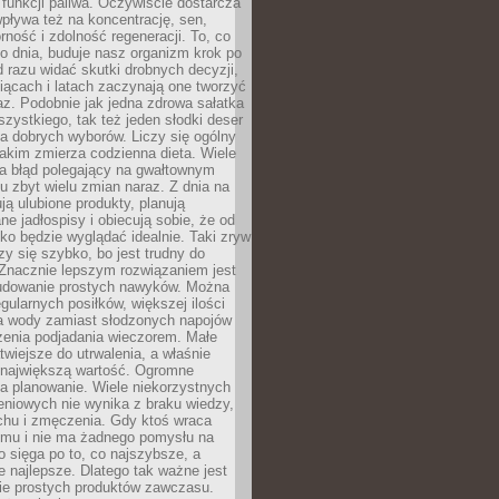
e funkcji paliwa. Oczywiście dostarcza
 wpływa też na koncentrację, sen,
orność i zdolność regeneracji. To, co
o dnia, buduje nasz organizm krok po
d razu widać skutki drobnych decyzji,
iącach i latach zaczynają one tworzyć
z. Podobnie jak jedna zdrowa sałatka
szystkiego, tak też jeden słodki deser
la dobrych wyborów. Liczy się ogólny
jakim zmierza codzienna dieta. Wiele
ia błąd polegający na gwałtownym
 zbyt wielu zmian naraz. Z dnia na
ują ulubione produkty, planują
e jadłospisy i obiecują sobie, że od
ko będzie wyglądać idealnie. Taki zryw
y się szybko, bo jest trudny do
 Znacznie lepszym rozwiązaniem jest
udowanie prostych nawyków. Można
gularnych posiłków, większej ilości
ia wody zamiast słodzonych napojów
zenia podjadania wieczorem. Małe
twiejsze do utrwalenia, a właśnie
 największą wartość. Ogromne
a planowanie. Wiele niekorzystnych
eniowych nie wynika z braku wiedzy,
chu i zmęczenia. Gdy ktoś wraca
omu i nie ma żadnego pomysłu na
wo sięga po to, co najszybsze, a
e najlepsze. Dlatego tak ważne jest
ie prostych produktów zawczasu.