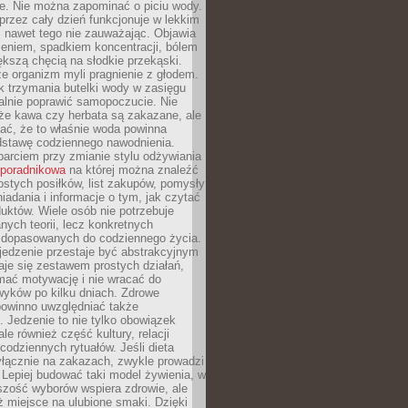
je. Nie można zapominać o piciu wody.
rzez cały dzień funkcjonuje w lekkim
 nawet tego nie zauważając. Objawia
zeniem, spadkiem koncentracji, bólem
ększą chęcią na słodkie przekąski.
że organizm myli pragnienie z głodem.
k trzymania butelki wody w zasięgu
alnie poprawić samopoczucie. Nie
że kawa czy herbata są zakazane, ale
ać, że to właśnie woda powinna
dstawę codziennego nawodnienia.
rciem przy zmianie stylu odżywiania
 poradnikowa
na której można znaleźć
ostych posiłków, list zakupów, pomysły
iadania i informacje o tym, jak czytać
duktów. Wiele osób nie potrzebuje
ych teorii, lecz konkretnych
 dopasowanych do codziennego życia.
jedzenie przestaje być abstrakcyjnym
aje się zestawem prostych działań,
ymać motywację i nie wracać do
yków po kilku dniach. Zdrowe
powinno uwzględniać także
 Jedzenie to nie tylko obowiązek
ale również część kultury, relacji
 codziennych rytuałów. Jeśli dieta
yłącznie na zakazach, zwykle prowadzi
i. Lepiej budować taki model żywienia, w
szość wyborów wspiera zdrowie, ale
ż miejsce na ulubione smaki. Dzięki