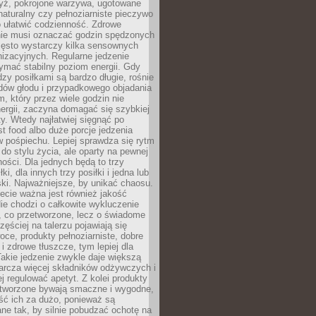
yż, pokrojone warzywa, ugotowane
t naturalny czy pełnoziarniste pieczywo
 ułatwić codzienność. Zdrowe
nie musi oznaczać godzin spędzonych
zęsto wystarczy kilka sensownych
nizacyjnych. Regularne jedzenie
ymać stabilny poziom energii. Gdy
zy posiłkami są bardzo długie, rośnie
dów głodu i przypadkowego objadania
m, który przez wiele godzin nie
ergii, zaczyna domagać się szybkiej
. Wtedy najłatwiej sięgnąć po
st food albo duże porcje jedzenia
 pośpiechu. Lepiej sprawdza się rytm
o stylu życia, ale oparty na pewnej
ości. Dla jednych będą to trzy
ki, dla innych trzy posiłki i jedna lub
ki. Najważniejsze, by unikać chaosu.
ecie ważna jest również jakość
ie chodzi o całkowite wykluczenie
, co przetworzone, lecz o świadome
zęściej na talerzu pojawiają się
ce, produkty pełnoziarniste, dobre
 i zdrowe tłuszcze, tym lepiej dla
akie jedzenie zwykle daje większą
arcza więcej składników odżywczych i
j regulować apetyt. Z kolei produkty
tworzone bywają smaczne i wygodne,
eść ich za dużo, ponieważ są
ne tak, by silnie pobudzać ochotę na