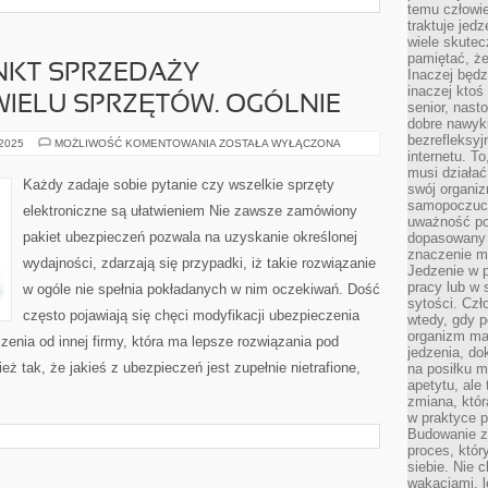
temu człowie
traktuje jed
wiele skutec
pamiętać, że
KT SPRZEDAŻY
Inaczej będz
inaczej ktoś
IELU SPRZĘTÓW. OGÓLNIE
senior, nast
dobre nawyki
bezrefleksy
PROWADZĄC
 2025
MOŻLIWOŚĆ KOMENTOWANIA
ZOSTAŁA WYŁĄCZONA
PUNKT
internetu. T
SPRZEDAŻY
musi działać
KORZYSTAMY
Każdy zadaje sobie pytanie czy wszelkie sprzęty
swój organiz
Z
WIELU
samopoczuci
elektroniczne są ułatwieniem Nie zawsze zamówiony
SPRZĘTÓW.
uważność po
OGÓLNIE
pakiet ubezpieczeń pozwala na uzyskanie określonej
dopasowany 
znaczenie m
wydajności, zdarzają się przypadki, iż takie rozwiązanie
Jedzenie w 
pracy lub w 
w ogóle nie spełnia pokładanych w nim oczekiwań. Dość
sytości. Czł
często pojawiają się chęci modyfikacji ubezpieczenia
wtedy, gdy p
organizm ma
zenia od innej firmy, która ma lepsze rozwiązania pod
jedzenia, do
ż tak, że jakieś z ubezpieczeń jest zupełnie nietrafione,
na posiłku m
apetytu, ale
zmiana, któr
w praktyce p
Budowanie z
proces, któr
siebie. Nie 
wakacjami, 