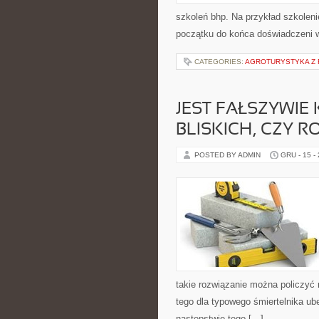
szkoleń bhp. Na przykład szkolen
początku do końca doświadczeni w
CATEGORIES:
AGROTURYSTYKA Z 
JEST FAŁSZYWIE
BLISKICH, CZY R
POSTED BY ADMIN
GRU - 15 -
takie rozwiązanie można policzyć 
tego dla typowego śmiertelnika u
następstwie tego […]