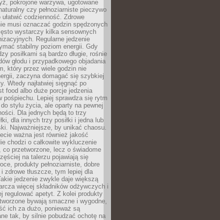
yż, pokrojone warzywa, ugotowane
t naturalny czy pełnoziarniste pieczywo
 ułatwić codzienność. Zdrowe
nie musi oznaczać godzin spędzonych
zęsto wystarczy kilka sensownych
nizacyjnych. Regularne jedzenie
ymać stabilny poziom energii. Gdy
zy posiłkami są bardzo długie, rośnie
dów głodu i przypadkowego objadania
m, który przez wiele godzin nie
ergii, zaczyna domagać się szybkiej
. Wtedy najłatwiej sięgnąć po
st food albo duże porcje jedzenia
 pośpiechu. Lepiej sprawdza się rytm
o stylu życia, ale oparty na pewnej
ości. Dla jednych będą to trzy
ki, dla innych trzy posiłki i jedna lub
ki. Najważniejsze, by unikać chaosu.
ecie ważna jest również jakość
ie chodzi o całkowite wykluczenie
, co przetworzone, lecz o świadome
zęściej na talerzu pojawiają się
ce, produkty pełnoziarniste, dobre
 i zdrowe tłuszcze, tym lepiej dla
akie jedzenie zwykle daje większą
arcza więcej składników odżywczych i
j regulować apetyt. Z kolei produkty
tworzone bywają smaczne i wygodne,
eść ich za dużo, ponieważ są
ne tak, by silnie pobudzać ochotę na