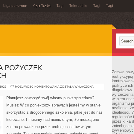
Liga pokemon
Tagi
Teletubisie
Tagi
Tagi
Spis Treści
SUB
 POŻYCZEK
Zdrowe nawyk
CH
restrykcyjną 
kontrolowan
praktyce ich
PORÓWNYWARKA
 2025
MOŻLIWOŚĆ KOMENTOWANIA
ZOSTAŁA WYŁĄCZONA
długofalowy.
POŻYCZEK
POZABANKOWYCH
wyrzeczenia,
Planujesz otworzyć swój własny punkt sprzedaży?
wspiera ener
organizmu pr
Musisz W co poniektórzy sprawach jesteśmy w stanie
myślenie, ż
skorzystać z drogocennego szkolenia, jakie jest do nas
idealności. 
regularność 
kierowane. I musimy nadmienić o tym, że muszą one
przez kilka 
zniechęceni
zostać prowadzone przez profesjonalistów w tym
żywieniowych
zakresie. Tak z pewnością możemy ogłosić na temat