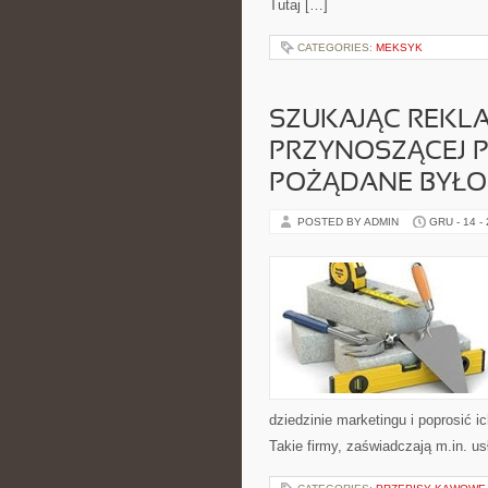
Tutaj […]
CATEGORIES:
MEKSYK
SZUKAJĄC REKLA
PRZYNOSZĄCEJ PL
POŻĄDANE BYŁO
POSTED BY ADMIN
GRU - 14 -
dziedzinie marketingu i poprosić 
Takie firmy, zaświadczają m.in. us