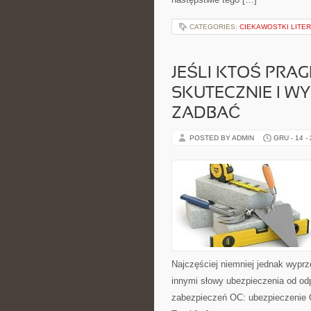
CATEGORIES:
CIEKAWOSTKI LITE
JEŚLI KTOŚ PRAG
SKUTECZNIE I WY
ZADBAĆ
POSTED BY ADMIN
GRU - 14 -
Najczęściej niemniej jednak wypr
innymi słowy ubezpieczenia od od
zabezpieczeń OC: ubezpieczenie