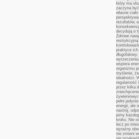
który ma słu
zaczyna być 
własne ciało
perspektywa
rezultatów, 
konsekwencja
decydują o t
Zdrowe nawyk
restrykcyjną 
kontrolowan
praktyce ich
długofalowy.
wyrzeczenia,
wspiera ener
organizmu pr
myślenie, ż
idealności. 
regularność 
przez kilka 
zniechęceni
żywieniowych
pełni jedyni
energii, ale
nastrój, odp
jemy każdeg
kroku. Nie o
lecz po mies
wyraźny obra
nie zmieni w
nie przekreś