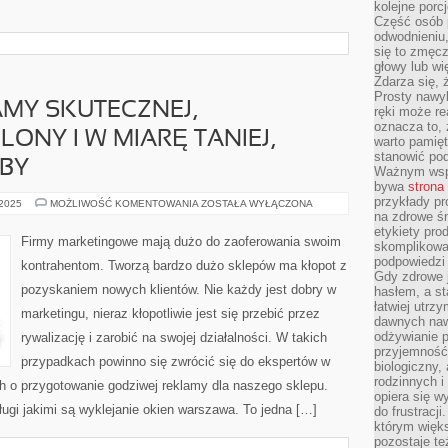
kolejne porc
Część osób p
odwodnieniu,
się to zmęc
głowy lub wi
Zdarza się, 
Prosty nawy
MY SKUTECZNEJ,
ręki może re
oznacza to, 
ONY I W MIARĘ TANIEJ,
warto pamięt
stanowić po
BY
Ważnym wspa
bywa
strona
przykłady pr
SZUKAJĄC
 2025
MOŻLIWOŚĆ KOMENTOWANIA
ZOSTAŁA WYŁĄCZONA
REKLAMY
na zdrowe śn
SKUTECZNEJ,
etykiety pro
PRZYNOSZĄCEJ
Firmy marketingowe mają dużo do zaoferowania swoim
skomplikowan
PLONY
I
podpowiedzi
kontrahentom. Tworzą bardzo dużo sklepów ma kłopot z
W
Gdy zdrowe 
MIARĘ
pozyskaniem nowych klientów. Nie każdy jest dobry w
hasłem, a st
TANIEJ,
POŻĄDANE
łatwiej utrz
marketingu, nieraz kłopotliwie jest się przebić przez
BYŁOBY
dawnych naw
odżywianie 
rywalizację i zarobić na swojej działalności. W takich
przyjemność.
przypadkach powinno się zwrócić się do ekspertów w
biologiczny, 
rodzinnych i
ich o przygotowanie godziwej reklamy dla naszego sklepu.
opiera się w
ługi jakimi są wyklejanie okien warszawa. To jedna […]
do frustracj
którym więk
pozostaje te