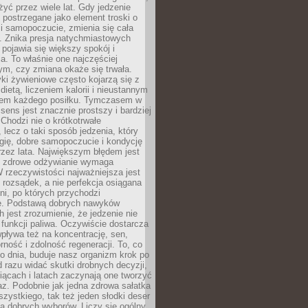
żyć przez wiele lat. Gdy jedzenie
postrzegane jako element troski o
 i samopoczucie, zmienia się cała
. Znika presja natychmiastowych
a pojawia się większy spokój i
. To właśnie one najczęściej
ym, czy zmiana okaże się trwała.
i żywieniowe często kojarzą się z
dietą, liczeniem kalorii i nieustannym
iem każdego posiłku. Tymczasem w
 sens jest znacznie prostszy i bardziej
 Chodzi nie o krótkotrwałe
 lecz o taki sposób jedzenia, który
gię, dobre samopoczucie i kondycję
zez lata. Największym błędem jest
e zdrowe odżywianie wymaga
W rzeczywistości najważniejsza jest
i rozsądek, a nie perfekcja osiągana
dni, po których przychodzi
e. Podstawą dobrych nawyków
 jest zrozumienie, że jedzenie nie
e funkcji paliwa. Oczywiście dostarcza
 wpływa też na koncentrację, sen,
orność i zdolność regeneracji. To, co
o dnia, buduje nasz organizm krok po
d razu widać skutki drobnych decyzji,
iącach i latach zaczynają one tworzyć
z. Podobnie jak jedna zdrowa sałatka
szystkiego, tak też jeden słodki deser
la dobrych wyborów. Liczy się ogólny