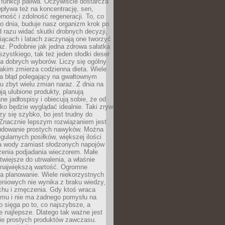
e funkcji paliwa. Oczywiście dostarcza
 wpływa też na koncentrację, sen,
orność i zdolność regeneracji. To, co
o dnia, buduje nasz organizm krok po
d razu widać skutki drobnych decyzji,
iącach i latach zaczynają one tworzyć
z. Podobnie jak jedna zdrowa sałatka
szystkiego, tak też jeden słodki deser
la dobrych wyborów. Liczy się ogólny
jakim zmierza codzienna dieta. Wiele
ia błąd polegający na gwałtownym
 zbyt wielu zmian naraz. Z dnia na
ują ulubione produkty, planują
e jadłospisy i obiecują sobie, że od
ko będzie wyglądać idealnie. Taki zryw
y się szybko, bo jest trudny do
 Znacznie lepszym rozwiązaniem jest
udowanie prostych nawyków. Można
gularnych posiłków, większej ilości
ia wody zamiast słodzonych napojów
zenia podjadania wieczorem. Małe
twiejsze do utrwalenia, a właśnie
 największą wartość. Ogromne
a planowanie. Wiele niekorzystnych
eniowych nie wynika z braku wiedzy,
chu i zmęczenia. Gdy ktoś wraca
omu i nie ma żadnego pomysłu na
wo sięga po to, co najszybsze, a
e najlepsze. Dlatego tak ważne jest
ie prostych produktów zawczasu.