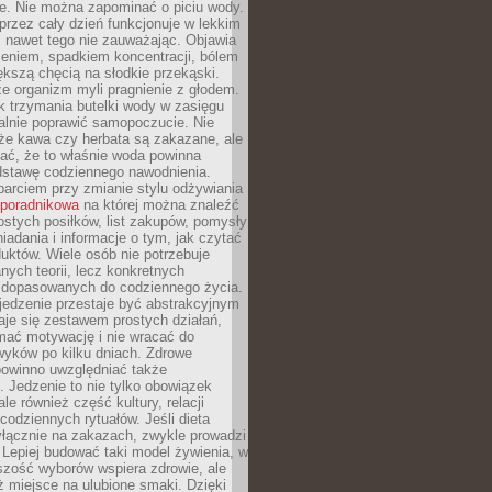
je. Nie można zapominać o piciu wody.
rzez cały dzień funkcjonuje w lekkim
 nawet tego nie zauważając. Objawia
zeniem, spadkiem koncentracji, bólem
ększą chęcią na słodkie przekąski.
że organizm myli pragnienie z głodem.
k trzymania butelki wody w zasięgu
alnie poprawić samopoczucie. Nie
że kawa czy herbata są zakazane, ale
ać, że to właśnie woda powinna
dstawę codziennego nawodnienia.
rciem przy zmianie stylu odżywiania
 poradnikowa
na której można znaleźć
ostych posiłków, list zakupów, pomysły
iadania i informacje o tym, jak czytać
duktów. Wiele osób nie potrzebuje
ych teorii, lecz konkretnych
 dopasowanych do codziennego życia.
jedzenie przestaje być abstrakcyjnym
aje się zestawem prostych działań,
ymać motywację i nie wracać do
yków po kilku dniach. Zdrowe
powinno uwzględniać także
 Jedzenie to nie tylko obowiązek
ale również część kultury, relacji
 codziennych rytuałów. Jeśli dieta
yłącznie na zakazach, zwykle prowadzi
i. Lepiej budować taki model żywienia, w
szość wyborów wspiera zdrowie, ale
ż miejsce na ulubione smaki. Dzięki