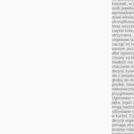
kierunek, w 
osób popełn
wprowadzaniu
dzień elimin
skomplikowan
teraz wszyst
zwykle kończ
utrzymania.
stopniowe b
zacząć od re
warzyw, pic
albo ogranic
zmiany są ła
trwałość ma
znaczenie m
decyzji żywi
ale z pośpie
głodny do d
posiłek, łat
niekonieczni
przygotowan
Ugotowany r
jajka, jogur
mogą bardzo
odżywianie 
w kuchni. C
decyzji orga
pomaga utrz
przerwy międ
ryzyko napa