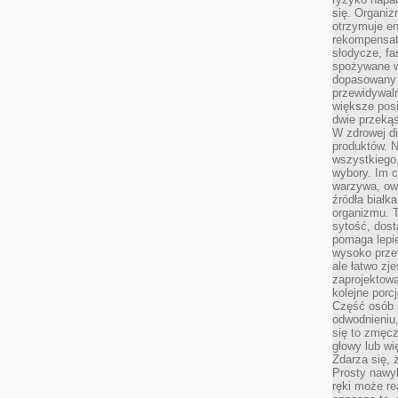
się. Organiz
otrzymuje en
rekompensaty
słodycze, fa
spożywane w
dopasowany d
przewidywaln
większe posił
dwie przekąs
W zdrowej di
produktów. N
wszystkiego
wybory. Im c
warzywa, owo
źródła białka
organizmu. T
sytość, dost
pomaga lepie
wysoko prze
ale łatwo zj
zaprojektowa
kolejne porc
Część osób p
odwodnieniu,
się to zmęc
głowy lub wi
Zdarza się, 
Prosty nawy
ręki może re