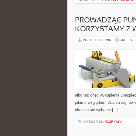
CATEGORIES:
PRZEPISY KAWOWE
PROWADZĄC PUN
KORZYSTAMY Z W
POSTED BY ADMIN
GRU - 14 -
albo też chęć wykupienia ubezpiec
jakimś względem. Zdarza się równie
okazało się wybrane […]
CATEGORIES:
ROZRYWKA