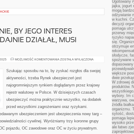
Ugotowany r
jajka, jogur
mogą bardzo
RACKIE
odżywianie 
w kuchni. C
decyzji orga
pomaga utrz
NIE, BY JEGO INTERES
przerwy międ
ryzyko napa
DAJNIE DZIAŁAŁ, MUSI
się. Organiz
otrzymuje en
rekompensaty
słodycze, fa
JEŚLI
spożywane w
 2025
MOŻLIWOŚĆ KOMENTOWANIA
ZOSTAŁA WYŁĄCZONA
KTOŚ
dopasowany d
PRAGNIE,
przewidywaln
BY
Szukając sposobu na to, by zyskać rozgłos dla swojej
JEGO
większe posił
INTERES
dwie przekąs
aktywności, trzeba Rynek ubezpieczeń jest
SKUTECZNIE
W zdrowej di
I
najogromniejszym rynkiem doglądanym przez krajowy
WYDAJNIE
produktów. N
DZIAŁAŁ,
wszystkiego
rejestr walutowy w Polsce. W dzisiejszych czasach
MUSI
wybory. Im c
ZADBAĆ
ubezpieczyć można praktycznie wszystko, na dodatek
warzywa, owo
źródła białka
przed wszystkimi zagrożeniami oraz ryzykami.
organizmu. T
sytość, dost
zedawanym ubezpieczeniem jest ubezpieczenia nowy targ –
pomaga lepie
powiedzialności cywilnej. Wyróżniamy trzy koronne grupy
wysoko prze
ale łatwo zj
 OC pojazdu, OC zawodowe oraz OC w życiu prywatnym.
zaprojektowa