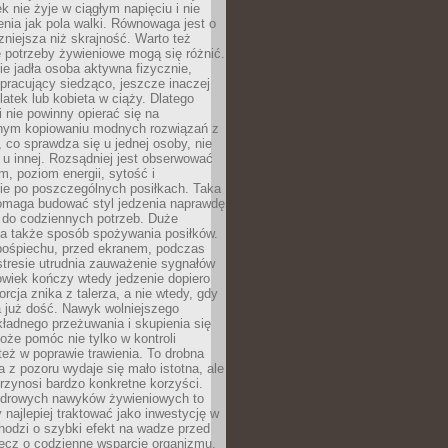
k nie żyje w ciągłym napięciu i nie
zenia jak pola walki. Równowaga jest o
zniejsza niż skrajność. Warto też
 potrzeby żywieniowe mogą się różnić.
ie jadła osoba aktywna fizycznie,
 pracujący siedząco, jeszcze inaczej
olatek lub kobieta w ciąży. Dlatego
 nie powinny opierać się na
jnym kopiowaniu modnych rozwiązań z
o, co sprawdza się u jednej osoby, nie
 u innej. Rozsądniej jest obserwować
m, poziom energii, sytość i
e po poszczególnych posiłkach. Taka
maga budować styl jedzenia naprawdę
do codziennych potrzeb. Duże
a także sposób spożywania posiłków.
pośpiechu, przed ekranem, podczas
stresie utrudnia zauważenie sygnałów
owiek kończy wtedy jedzenie dopiero
orcja znika z talerza, a nie wtedy, gdy
 już dość. Nawyk wolniejszego
kładnego przeżuwania i skupienia się
oże pomóc nie tylko w kontroli
 też w poprawie trawienia. To drobna
a z pozoru wydaje się mało istotna, ale
rzynosi bardzo konkretne korzyści.
drowych nawyków żywieniowych to
y najlepiej traktować jako inwestycję w
chodzi o szybki efekt na wadze przed
lecz o codzienne wsparcie organizmu,