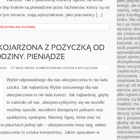
pełni jedyni
energii, ale
ie bhp kraków są prowadzone przez fachowców, którzy są od
nastrój, odp
 tym temacie, mają wykształcenie, jako pracownicy […]
jemy każdeg
kroku. Nie o
lecz po mies
REGIONALNĄ KUCHNIĄ
wyraźny obra
nie zmieni w
nie przekreś
kierunek, w 
 KOJARZONA Z POŻYCZKĄ OD
osób popełn
wprowadzaniu
ODZINY. PIENIĄDZE
dzień elimin
skomplikowan
teraz wszyst
JEST
 2025
MOŻLIWOŚĆ KOMENTOWANIA
ZOSTAŁA WYŁĄCZONA
zwykle kończ
FAŁSZYWIE
KOJARZONA
utrzymania.
Z
Wybór odpowiedniego dla nas ubezpieczenia to nie lada
stopniowe b
POŻYCZKĄ
zacząć od re
OD
sztuka. Jak najbardziej Wybór stosownego dla nas
BLISKICH,
warzyw, pic
CZY
albo ogranic
ubezpieczenia to nie lada kunszt. Jak najbardziej, gdyby
RODZINY.
PIENIĄDZE
zmiany są ła
to zależało od nas, ubezpieczylibyśmy się we wszelki
trwałość ma
znaczenie m
możliwy sposób, wszelkimi dostępnymi polisami oraz
decyzji żywi
spalibyśmy spokojnie. Niestety figury, które stać na
ale z pośpie
głodny do d
na paluchach jednej ręki – ubezpieczenia nowy targ, wobec
posiłek, łat
niekonieczni
bezpieczenie to sztuka kompromisu. Jakim sposobem w
przygotowan