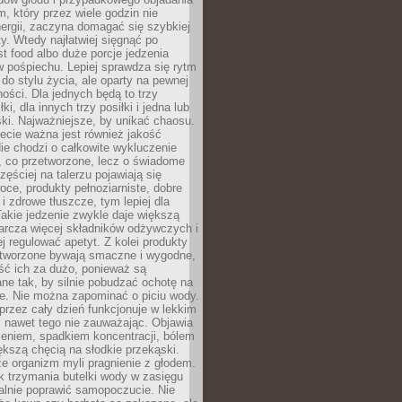
m, który przez wiele godzin nie
ergii, zaczyna domagać się szybkiej
. Wtedy najłatwiej sięgnąć po
st food albo duże porcje jedzenia
 pośpiechu. Lepiej sprawdza się rytm
o stylu życia, ale oparty na pewnej
ości. Dla jednych będą to trzy
ki, dla innych trzy posiłki i jedna lub
ki. Najważniejsze, by unikać chaosu.
ecie ważna jest również jakość
ie chodzi o całkowite wykluczenie
, co przetworzone, lecz o świadome
zęściej na talerzu pojawiają się
ce, produkty pełnoziarniste, dobre
 i zdrowe tłuszcze, tym lepiej dla
akie jedzenie zwykle daje większą
arcza więcej składników odżywczych i
j regulować apetyt. Z kolei produkty
tworzone bywają smaczne i wygodne,
eść ich za dużo, ponieważ są
ne tak, by silnie pobudzać ochotę na
je. Nie można zapominać o piciu wody.
rzez cały dzień funkcjonuje w lekkim
 nawet tego nie zauważając. Objawia
zeniem, spadkiem koncentracji, bólem
ększą chęcią na słodkie przekąski.
że organizm myli pragnienie z głodem.
k trzymania butelki wody w zasięgu
alnie poprawić samopoczucie. Nie