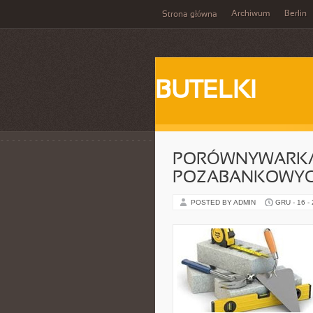
Archiwum
Berlin
Strona główna
BUTELKI
PORÓWNYWARKA
POZABANKOWY
POSTED BY ADMIN
GRU - 16 -