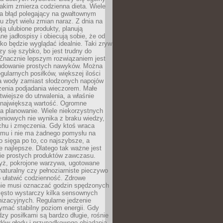
jakim zmierza codzienna dieta. Wiele
ia błąd polegający na gwałtownym
 zbyt wielu zmian naraz. Z dnia na
ują ulubione produkty, planują
e jadłospisy i obiecują sobie, że od
ko będzie wyglądać idealnie. Taki zryw
y się szybko, bo jest trudny do
 Znacznie lepszym rozwiązaniem jest
udowanie prostych nawyków. Można
gularnych posiłków, większej ilości
ia wody zamiast słodzonych napojów
zenia podjadania wieczorem. Małe
twiejsze do utrwalenia, a właśnie
 największą wartość. Ogromne
a planowanie. Wiele niekorzystnych
eniowych nie wynika z braku wiedzy,
chu i zmęczenia. Gdy ktoś wraca
omu i nie ma żadnego pomysłu na
wo sięga po to, co najszybsze, a
e najlepsze. Dlatego tak ważne jest
ie prostych produktów zawczasu.
yż, pokrojone warzywa, ugotowane
t naturalny czy pełnoziarniste pieczywo
 ułatwić codzienność. Zdrowe
nie musi oznaczać godzin spędzonych
zęsto wystarczy kilka sensownych
nizacyjnych. Regularne jedzenie
ymać stabilny poziom energii. Gdy
zy posiłkami są bardzo długie, rośnie
dów głodu i przypadkowego objadania