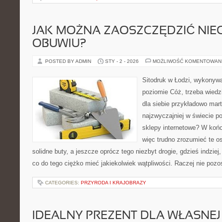
JAK MOŻNA ZAOSZCZĘDZIĆ NIE
OBUWIU?
POSTED BY ADMIN
STY - 2 - 2026
MOŻLIWOŚĆ KOMENTOWAN
Sitodruk w Łodzi, wykonyw
poziomie Cóż, trzeba wiedz
dla siebie przykładowo mar
najzwyczajniej w świecie p
sklepy internetowe? W koń
więc trudno zrozumieć te o
solidne buty, a jeszcze oprócz tego niezbyt drogie, gdzieś indziej,
co do tego ciężko mieć jakiekolwiek wątpliwości. Raczej nie poz
CATEGORIES:
PRZYRODA I KRAJOBRAZY
IDEALNY PREZENT DLA WŁASNEJ