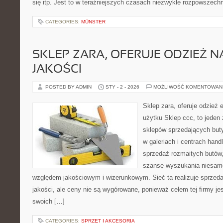
się itp. Jest to w teraźniejszych czasach niezwykle rozpowszech
CATEGORIES:
MÜNSTER
SKLEP ZARA, OFERUJE ODZIEŻ N
JAKOŚCI
POSTED BY ADMIN
STY - 2 - 2026
MOŻLIWOŚĆ KOMENTOWAN
Sklep zara, oferuje odzież 
użytku Sklep ccc, to jeden 
sklepów sprzedających buty
w galeriach i centrach hand
sprzedaż rozmaitych butów,
szansę wyszukania niesamo
względem jakościowym i wizerunkowym. Sieć ta realizuje sprzeda
jakości, ale ceny nie są wygórowane, ponieważ celem tej firmy jes
swoich […]
CATEGORIES:
SPRZĘT I AKCESORIA