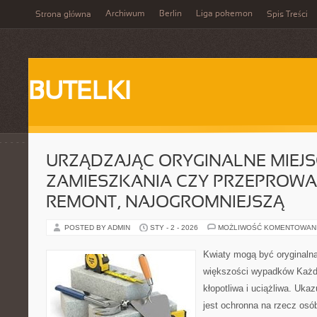
Archiwum
Berlin
Liga pokemon
Strona główna
Spis Treści
BUTELKI
URZĄDZAJĄC ORYGINALNE MIEJS
ZAMIESZKANIA CZY PRZEPROW
REMONT, NAJOGROMNIEJSZĄ
POSTED BY ADMIN
STY - 2 - 2026
MOŻLIWOŚĆ KOMENTOWAN
Kwiaty mogą być oryginaln
większości wypadków Każd
kłopotliwa i uciążliwa. Ukaz
jest ochronna na rzecz osó