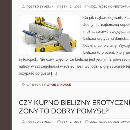
POSTED BY ADMIN
STY - 2 - 2026
MOŻLIWOŚĆ KOMENTOWAN
Co jak najbardziej warto ku
Jednym z najbardziej odpo
można sprawić swojej partne
bielizna erotyczna damska
kobieta lubi bieliznę. Wyda
bielizna to prezent, który 
sytuacjach. Nie dziwi więc to, że bielizna jest jednym z powsze
należy w szczególności wiedzieć, jeśli wchodzi w grę szukanie tej
przypaść do gustu […]
CATEGORIES:
ŻYCIE ZAKONNE
CZY KUPNO BIELIZNY EROTYCZNE
ŻONY TO DOBRY POMYSŁ?
POSTED BY ADMIN
STY - 2 - 2026
MOŻLIWOŚĆ KOMENTOWAN