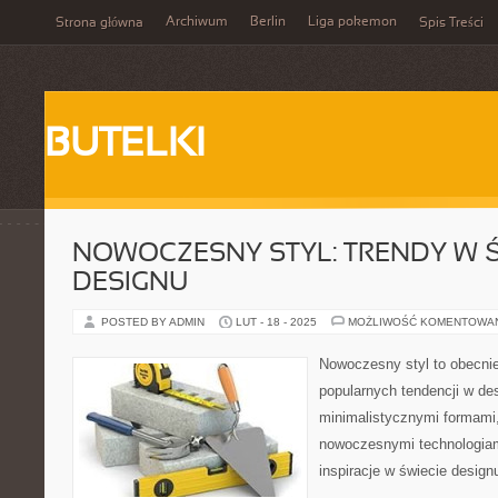
Archiwum
Berlin
Liga pokemon
Strona główna
Spis Treści
BUTELKI
NOWOCZESNY STYL: TRENDY W Ś
DESIGNU
POSTED BY ADMIN
LUT - 18 - 2025
MOŻLIWOŚĆ KOMENTOWA
Nowoczesny styl to obecnie
popularnych tendencji w de
minimalistycznymi formami,
nowoczesnymi technologiam
inspiracje w świecie design