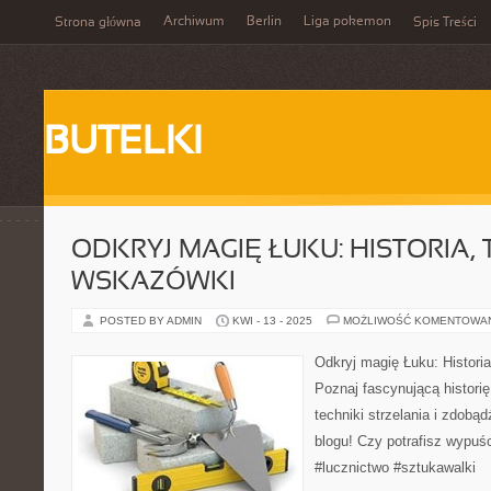
Archiwum
Berlin
Liga pokemon
Strona główna
Spis Treści
BUTELKI
ODKRYJ MAGIĘ ŁUKU: HISTORIA, T
WSKAZÓWKI
POSTED BY ADMIN
KWI - 13 - 2025
MOŻLIWOŚĆ KOMENTOWA
Odkryj magię Łuku: Historia
Poznaj fascynującą historię 
techniki strzelania i zdob
blogu! Czy potrafisz wypuśc
#lucznictwo #sztukawalki