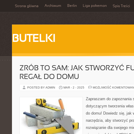
Archiwum
Berlin
Liga pokemon
Strona główna
Spis Treści
BUTELKI
ZRÓB TO SAM: JAK STWORZYĆ 
REGAŁ DO DOMU
POSTED BY ADMIN
MAR - 2 - 2025
MOŻLIWOŚĆ KOMENTOWAN
Zapraszam do zapoznania s
dotyczącym tworzenia włas
do domu! Dowiedz się, jak 
narzędzia, aby stworzyć pr
rozwiązanie dla swojego mi