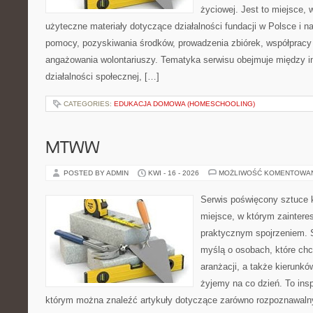
życiowej. Jest to miejsce,
użyteczne materiały dotyczące działalności fundacji w Polsce i n
pomocy, pozyskiwania środków, prowadzenia zbiórek, współpracy
angażowania wolontariuszy. Tematyka serwisu obejmuje między 
działalności społecznej, […]
CATEGORIES:
EDUKACJA DOMOWA (HOMESCHOOLING)
MTWW
POSTED BY ADMIN
KWI - 16 - 2026
MOŻLIWOŚĆ KOMENTOWA
Serwis poświęcony sztuce k
miejsce, w którym zaintere
praktycznym spojrzeniem. S
myślą o osobach, które chc
aranżacji, a także kierunkó
żyjemy na co dzień. To insp
którym można znaleźć artykuły dotyczące zarówno rozpoznawalnyc