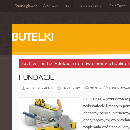
Archiwum
Berlin
Liga pokemon
Strona główna
Spis Treści
BUTELKI
Archive for the ‘Edukacja domowa (homeschooling)’
FUNDACJE
POSTED BY ADMIN
LIP - 11 - 2026
MOŻLIWOŚĆ KOMENTOWAN
CP Caritas – rozbudowany p
wolontariacie i mądrym pom
obszerny serwis interneto
charytatywnym, wolontaria
wspierania osób znajdującyc