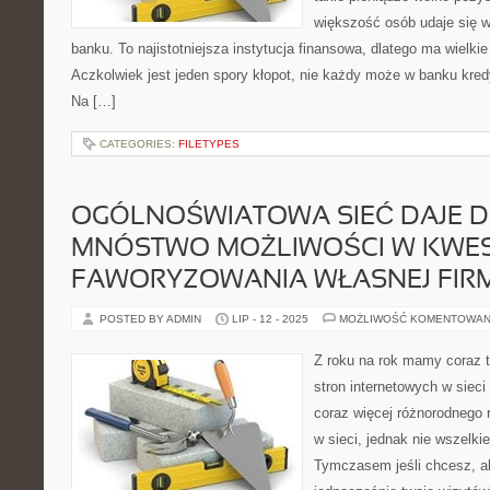
większość osób udaje się w
banku. To najistotniejsza instytucja finansowa, dlatego ma wielki
Aczkolwiek jest jeden spory kłopot, nie każdy może w banku kre
Na […]
CATEGORIES:
FILETYPES
OGÓLNOŚWIATOWA SIEĆ DAJE D
MNÓSTWO MOŻLIWOŚCI W KWES
FAWORYZOWANIA WŁASNEJ FIR
POSTED BY ADMIN
LIP - 12 - 2025
MOŻLIWOŚĆ KOMENTOWAN
Z roku na rok mamy coraz t
stron internetowych w siec
coraz więcej różnorodnego 
w sieci, jednak nie wszelki
Tymczasem jeśli chcesz, a