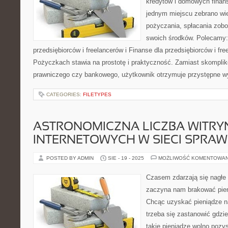
kredytów i domowych finans
jednym miejscu zebrano wi
pożyczania, spłacania zob
swoich środków. Polecamy:
przedsiębiorców i freelancerów i Finanse dla przedsiębiorców i fr
Pożyczkach stawia na prostotę i praktyczność. Zamiast skompli
prawniczego czy bankowego, użytkownik otrzymuje przystępne wy
CATEGORIES:
FILETYPES
ASTRONOMICZNA LICZBA WITRY
INTERNETOWYCH W SIECI SPRAW
POSTED BY ADMIN
SIE - 19 - 2025
MOŻLIWOŚĆ KOMENTOWA
Czasem zdarzają się nagłe 
zaczyna nam brakować pie
Chcąc uzyskać pieniądze n
trzeba się zastanowić gdzie 
takie pieniądze wolno pozys