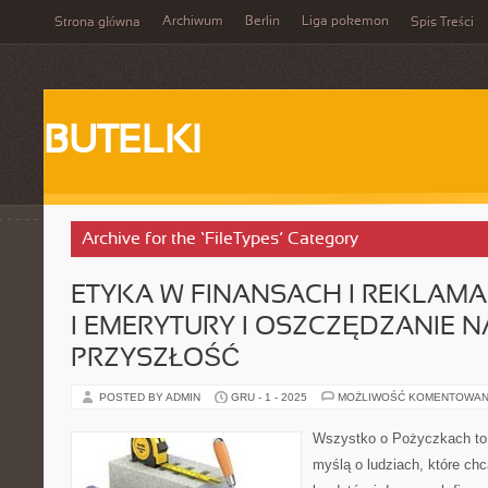
Archiwum
Berlin
Liga pokemon
Strona główna
Spis Treści
BUTELKI
Archive for the ‘FileTypes’ Category
ETYKA W FINANSACH I REKLAM
I EMERYTURY I OSZCZĘDZANIE N
PRZYSZŁOŚĆ
POSTED BY ADMIN
GRU - 1 - 2025
MOŻLIWOŚĆ KOMENTOWAN
Wszystko o Pożyczkach to p
myślą o ludziach, które chc