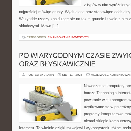
z typów w nim wyróżnionyc
najprościej mówiąc grunty. Wydzielone oraz stanowiące oddzielny
Wszystkie rzeczy znajdujące się na takim gruncie i trwale z nim
składowymi. Mowa […]
CATEGORIES:
FINANSOWANIE INWESTYCJI
PO WIARYGODNYM CZASIE ZWY
ORAZ BŁYSKAWICZNIE
POSTED BY ADMIN
SIE - 11 - 2025
MOŻLIWOŚĆ KOMENTOWAN
Nowoczesne komputery spr
bardzo Technologia interne
powstanie wielu oprogramo
użytkowane są w przeróżny
programy komputerowe mo
niemal sklepie komputerow
Internetu. To właśnie dzięki rozwojowi i wykorzystaniu różnej tech