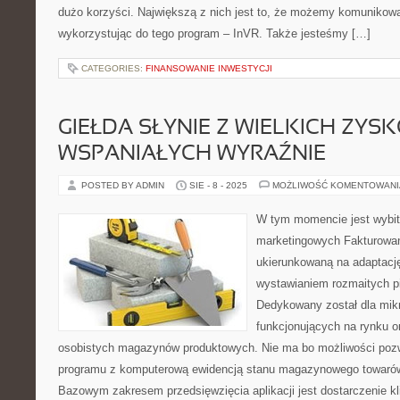
dużo korzyści. Największą z nich jest to, że możemy komunikow
wykorzystując do tego program – InVR. Także jesteśmy […]
CATEGORIES:
FINANSOWANIE INWESTYCJI
GIEŁDA SŁYNIE Z WIELKICH ZYSK
WSPANIAŁYCH WYRAŹNIE
POSTED BY ADMIN
SIE - 8 - 2025
MOŻLIWOŚĆ KOMENTOWAN
W tym momencie jest wybit
marketingowych Fakturowan
ukierunkowaną na adaptacj
wystawianiem rozmaitych 
Dedykowany został dla mikr
funkcjonujących na rynku o
osobistych magazynów produktowych. Nie ma bo możliwości pozwa
programu z komputerową ewidencją stanu magazynowego towarów
Bazowym zakresem przedsięwzięcia aplikacji jest dostarczenie k