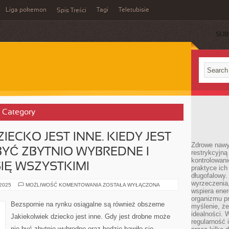
Liga pokemon
Tagi
Teletubisie
Spis Treści
SUB
’ Category
IECKO JEST INNE. KIEDY JEST
Zdrowe nawyk
BYĆ ZBYTNIO WYBREDNE I
restrykcyjną 
kontrolowan
SIĘ WSZYSTKIMI
praktyce ich
długofalowy.
wyrzeczenia,
JAKIEKOLWIEK
 2025
MOŻLIWOŚĆ KOMENTOWANIA
ZOSTAŁA WYŁĄCZONA
DZIECKO
wspiera ener
JEST
organizmu pr
INNE.
Bezspornie na rynku osiągalne są również obszerne
myślenie, ż
KIEDY
JEST
idealności. 
Jakiekolwiek dziecko jest inne. Gdy jest drobne może
MAŁE
regularność 
MOŻE
nie być zbytnio wybredne oraz będzie bawiło się