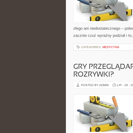
złego ani niedostatecznego – pol
zacznie czuć wyraźny podział i to
CATEGORIES:
MEDYCYNA
GRY PRZEGLĄDA
ROZRYWKI?
POSTED BY ADMIN
LIP - 29 - 