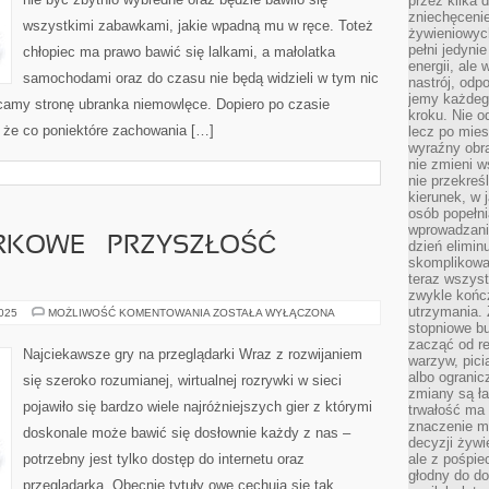
przez kilka 
NIE
BYĆ
zniechęceni
wszystkimi zabawkami, jakie wpadną mu w ręce. Toteż
ZBYTNIO
żywieniowych
WYBREDNE
pełni jedyni
I
chłopiec ma prawo bawić się lalkami, a małolatka
BĘDZIE
energii, ale
BAWIŁO
samochodami oraz do czasu nie będą widzieli w tym nic
nastrój, odp
SIĘ
WSZYSTKIMI
jemy każdeg
ecamy stronę ubranka niemowlęce. Dopiero po czasie
kroku. Nie o
, że co poniektóre zachowania […]
lecz po mies
wyraźny obra
nie zmieni w
nie przekreś
kierunek, w 
osób popełn
wprowadzaniu
RKOWE – PRZYSZŁOŚĆ
dzień elimin
skomplikowan
teraz wszyst
zwykle kończ
utrzymania.
GRY
2025
MOŻLIWOŚĆ KOMENTOWANIA
ZOSTAŁA WYŁĄCZONA
PRZEGLĄDARKOWE
stopniowe b
–
zacząć od re
PRZYSZŁOŚĆ
Najciekawsze gry na przeglądarki Wraz z rozwijaniem
warzyw, pic
ROZRYWKI?
albo ogranic
się szeroko rozumianej, wirtualnej rozrywki w sieci
zmiany są ła
pojawiło się bardzo wiele najróżniejszych gier z którymi
trwałość ma
znaczenie m
doskonale może bawić się dosłownie każdy z nas –
decyzji żywi
potrzebny jest tylko dostęp do internetu oraz
ale z pośpie
głodny do d
przeglądarka. Obecnie tytuły owe cechują się tak