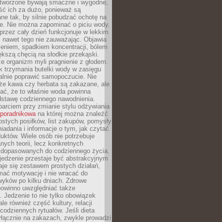
tworzone bywają smaczne i wygodne,
eść ich za dużo, ponieważ są
ne tak, by silnie pobudzać ochotę na
je. Nie można zapominać o piciu wody.
rzez cały dzień funkcjonuje w lekkim
 nawet tego nie zauważając. Objawia
zeniem, spadkiem koncentracji, bólem
ększą chęcią na słodkie przekąski.
że organizm myli pragnienie z głodem.
k trzymania butelki wody w zasięgu
alnie poprawić samopoczucie. Nie
że kawa czy herbata są zakazane, ale
ać, że to właśnie woda powinna
dstawę codziennego nawodnienia.
rciem przy zmianie stylu odżywiania
 poradnikowa
na której można znaleźć
ostych posiłków, list zakupów, pomysły
iadania i informacje o tym, jak czytać
duktów. Wiele osób nie potrzebuje
ych teorii, lecz konkretnych
 dopasowanych do codziennego życia.
jedzenie przestaje być abstrakcyjnym
aje się zestawem prostych działań,
ymać motywację i nie wracać do
yków po kilku dniach. Zdrowe
powinno uwzględniać także
 Jedzenie to nie tylko obowiązek
ale również część kultury, relacji
 codziennych rytuałów. Jeśli dieta
yłącznie na zakazach, zwykle prowadzi