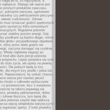
wo sięga po to, co najszybsze, a
e najlepsze. Dlatego tak ważne jest
ie prostych produktów zawczasu.
yż, pokrojone warzywa, ugotowane
t naturalny czy pełnoziarniste pieczywo
 ułatwić codzienność. Zdrowe
nie musi oznaczać godzin spędzonych
zęsto wystarczy kilka sensownych
nizacyjnych. Regularne jedzenie
ymać stabilny poziom energii. Gdy
zy posiłkami są bardzo długie, rośnie
dów głodu i przypadkowego objadania
m, który przez wiele godzin nie
ergii, zaczyna domagać się szybkiej
. Wtedy najłatwiej sięgnąć po
st food albo duże porcje jedzenia
 pośpiechu. Lepiej sprawdza się rytm
o stylu życia, ale oparty na pewnej
ości. Dla jednych będą to trzy
ki, dla innych trzy posiłki i jedna lub
ki. Najważniejsze, by unikać chaosu.
ecie ważna jest również jakość
ie chodzi o całkowite wykluczenie
, co przetworzone, lecz o świadome
zęściej na talerzu pojawiają się
ce, produkty pełnoziarniste, dobre
 i zdrowe tłuszcze, tym lepiej dla
akie jedzenie zwykle daje większą
arcza więcej składników odżywczych i
j regulować apetyt. Z kolei produkty