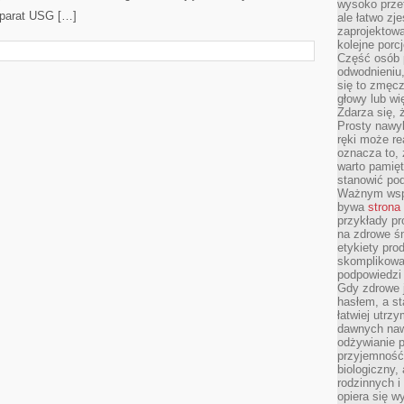
wysoko prze
aparat USG […]
ale łatwo zj
zaprojektowa
kolejne porc
Część osób p
odwodnieniu,
się to zmęc
głowy lub wi
Zdarza się, 
Prosty nawy
ręki może re
oznacza to, 
warto pamięt
stanowić po
Ważnym wspa
bywa
strona
przykłady pr
na zdrowe śn
etykiety pro
skomplikowan
podpowiedzi
Gdy zdrowe 
hasłem, a st
łatwiej utrz
dawnych naw
odżywianie 
przyjemność.
biologiczny, 
rodzinnych i
opiera się w