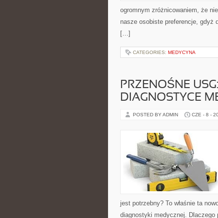
ogromnym zróżnicowaniem, że nie m
nasze osobiste preferencje, gdyż
[…]
CATEGORIES:
MEDYCYNA
PRZENOŚNE USG
DIAGNOSTYCE M
POSTED BY ADMIN
CZE - 8 - 2
jest potrzebny? To właśnie ta now
diagnostyki medycznej. Dlaczego 