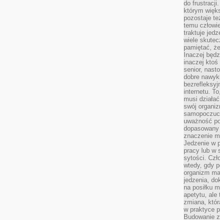
do frustracj
którym więk
pozostaje te
temu człowie
traktuje jed
wiele skutec
pamiętać, że
Inaczej będz
inaczej ktoś
senior, nast
dobre nawyki
bezrefleksy
internetu. T
musi działać
swój organiz
samopoczuci
uważność po
dopasowany 
znaczenie m
Jedzenie w 
pracy lub w 
sytości. Czł
wtedy, gdy p
organizm ma
jedzenia, do
na posiłku m
apetytu, ale
zmiana, któr
w praktyce p
Budowanie z