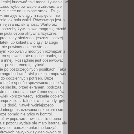
i. Lepiej budować taki model żywienia, w
szość wyborów wspiera zdrowie, ale
ż miejsce na ulubione smaki. Dzięki
k nie żyje w ciągłym napięciu i nie
zenia jak pola walki. Równowaga jest o
zniejsza niż skrajność. Warto też
 potrzeby żywieniowe mogą się różnić.
ie jadła osoba aktywna fizycznie,
 pracujący siedząco, jeszcze inaczej
olatek lub kobieta w ciąży. Dlatego
 nie powinny opierać się na
jnym kopiowaniu modnych rozwiązań z
o, co sprawdza się u jednej osoby, nie
 u innej. Rozsądniej jest obserwować
m, poziom energii, sytość i
e po poszczególnych posiłkach. Taka
maga budować styl jedzenia naprawdę
do codziennych potrzeb. Duże
a także sposób spożywania posiłków.
pośpiechu, przed ekranem, podczas
stresie utrudnia zauważenie sygnałów
owiek kończy wtedy jedzenie dopiero
orcja znika z talerza, a nie wtedy, gdy
 już dość. Nawyk wolniejszego
kładnego przeżuwania i skupienia się
oże pomóc nie tylko w kontroli
 też w poprawie trawienia. To drobna
a z pozoru wydaje się mało istotna, ale
rzynosi bardzo konkretne korzyści.
drowych nawyków żywieniowych to