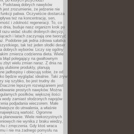
dni, po których przychodzi
e. Podstawą dobrych nawyków
 jest zrozumienie, że jedzenie nie
e funkcji paliwa. Oczywiście dostarcza
 wpływa też na koncentrację, sen,
orność i zdolność regeneracji. To, co
o dnia, buduje nasz organizm krok po
d razu widać skutki drobnych decyzji,
iącach i latach zaczynają one tworzyć
z. Podobnie jak jedna zdrowa sałatka
szystkiego, tak też jeden słodki deser
la dobrych wyborów. Liczy się ogólny
jakim zmierza codzienna dieta. Wiele
ia błąd polegający na gwałtownym
 zbyt wielu zmian naraz. Z dnia na
ują ulubione produkty, planują
e jadłospisy i obiecują sobie, że od
ko będzie wyglądać idealnie. Taki zryw
y się szybko, bo jest trudny do
 Znacznie lepszym rozwiązaniem jest
udowanie prostych nawyków. Można
gularnych posiłków, większej ilości
ia wody zamiast słodzonych napojów
zenia podjadania wieczorem. Małe
twiejsze do utrwalenia, a właśnie
 największą wartość. Ogromne
a planowanie. Wiele niekorzystnych
eniowych nie wynika z braku wiedzy,
chu i zmęczenia. Gdy ktoś wraca
omu i nie ma żadnego pomysłu na