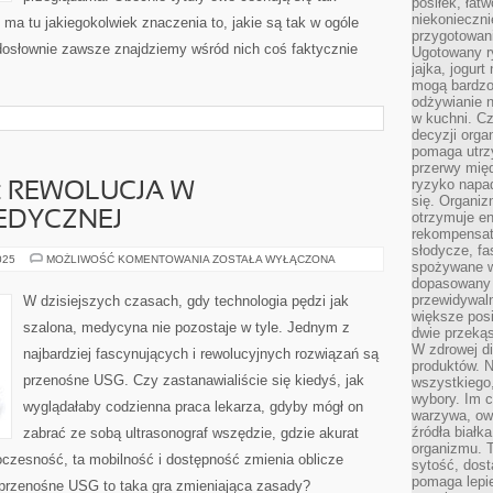
posiłek, łat
niekonieczni
a tu jakiegokolwiek znaczenia to, jakie są tak w ogóle
przygotowan
 dosłownie zawsze znajdziemy wśród nich coś faktycznie
Ugotowany r
jajka, jogur
mogą bardzo
odżywianie 
w kuchni. C
decyzji orga
pomaga utrz
przerwy międ
ryzyko napa
: REWOLUCJA W
się. Organiz
EDYCZNEJ
otrzymuje en
rekompensaty
słodycze, fa
PRZENOŚNE
025
MOŻLIWOŚĆ KOMENTOWANIA
ZOSTAŁA WYŁĄCZONA
spożywane w
USG:
dopasowany d
REWOLUCJA
W
przewidywaln
W dzisiejszych czasach, gdy technologia pędzi jak
DIAGNOSTYCE
większe posił
MEDYCZNEJ
szalona, medycyna nie pozostaje w tyle. Jednym z
dwie przekąs
W zdrowej di
najbardziej fascynujących i rewolucyjnych rozwiązań są
produktów. N
przenośne USG. Czy zastanawialiście się kiedyś, jak
wszystkiego
wybory. Im c
wyglądałaby codzienna praca lekarza, gdyby mógł on
warzywa, owo
źródła białka
zabrać ze sobą ultrasonograf wszędzie, gdzie akurat
organizmu. T
oczesność, ta mobilność i dostępność zmienia oblicze
sytość, dost
pomaga lepie
przenośne USG to taka gra zmieniająca zasady?