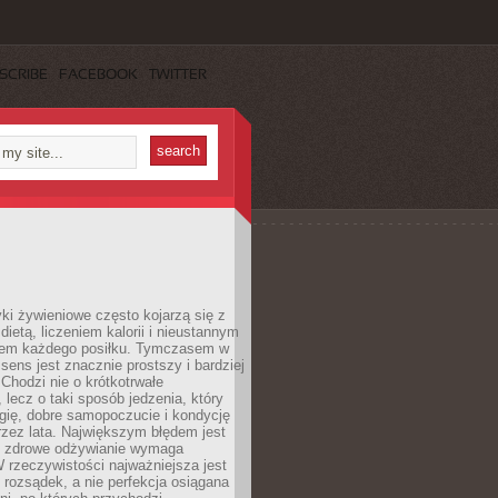
SCRIBE
FACEBOOK
TWITTER
i żywieniowe często kojarzą się z
dietą, liczeniem kalorii i nieustannym
iem każdego posiłku. Tymczasem w
 sens jest znacznie prostszy i bardziej
 Chodzi nie o krótkotrwałe
 lecz o taki sposób jedzenia, który
gię, dobre samopoczucie i kondycję
zez lata. Największym błędem jest
e zdrowe odżywianie wymaga
W rzeczywistości najważniejsza jest
i rozsądek, a nie perfekcja osiągana