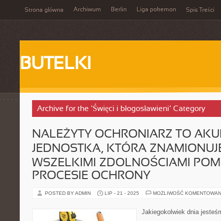
Archiwum
Berlin
Liga pokemon
Strona główna
Spis Treści
BUTELKI
Archive for the ‘Święci i błogosławieni’ Category
NALEŻYTY OCHRONIARZ TO AKU
JEDNOSTKA, KTÓRA ZNAMIONUJE
WSZELKIMI ZDOLNOŚCIAMI PO
PROCESIE OCHRONY
POSTED BY ADMIN
LIP - 21 - 2025
MOŻLIWOŚĆ KOMENTOWAN
Jakiegokolwiek dnia jesteś