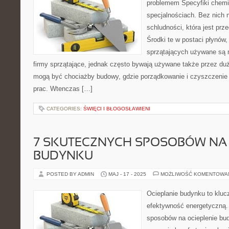
problemem Specyfiki chemi
specjalnościach. Bez nich 
schludności, która jest prz
Środki te w postaci płynó
sprzątających używane są n
firmy sprzątające, jednak często bywają używane także przez du
mogą być chociażby budowy, gdzie porządkowanie i czyszczenie
prac. Wtenczas […]
CATEGORIES:
ŚWIĘCI I BŁOGOSŁAWIENI
7 SKUTECZNYCH SPOSOBÓW NA 
BUDYNKU
POSTED BY ADMIN
MAJ - 17 - 2025
MOŻLIWOŚĆ KOMENTOWA
Ocieplanie budynku to kluc
efektywność energetyczną.
sposobów na ocieplenie bud