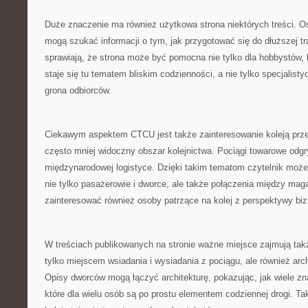
Duże znaczenie ma również użytkowa strona niektórych treści. O
mogą szukać informacji o tym, jak przygotować się do dłuższej tr
sprawiają, że strona może być pomocna nie tylko dla hobbystów, l
staje się tu tematem bliskim codzienności, a nie tylko specjalist
grona odbiorców.
Ciekawym aspektem CTCU jest także zainteresowanie koleją prz
często mniej widoczny obszar kolejnictwa. Pociągi towarowe odg
międzynarodowej logistyce. Dzięki takim tematom czytelnik może l
nie tylko pasażerowie i dworce, ale także połączenia między ma
zainteresować również osoby patrzące na kolej z perspektywy bi
W treściach publikowanych na stronie ważne miejsce zajmują tak
tylko miejscem wsiadania i wysiadania z pociągu, ale również arc
Opisy dworców mogą łączyć architekturę, pokazując, jak wiele zn
które dla wielu osób są po prostu elementem codziennej drogi. T