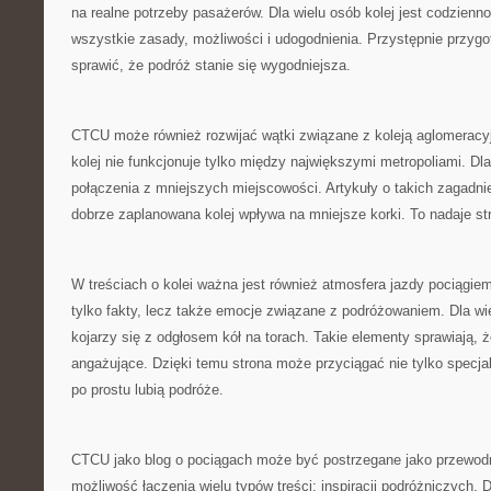
na realne potrzeby pasażerów. Dla wielu osób kolej jest codzienno
wszystkie zasady, możliwości i udogodnienia. Przystępnie przyg
sprawić, że podróż stanie się wygodniejsza.
CTCU może również rozwijać wątki związane z koleją aglomeracy
kolej nie funkcjonuje tylko między największymi metropoliami. Dla
połączenia z mniejszych miejscowości. Artykuły o takich zagad
dobrze zaplanowana kolej wpływa na mniejsze korki. To nadaje st
W treściach o kolei ważna jest również atmosfera jazdy pociągi
tylko fakty, lecz także emocje związane z podróżowaniem. Dla wi
kojarzy się z odgłosem kół na torach. Takie elementy sprawiają, że
angażujące. Dzięki temu strona może przyciągać nie tylko specjali
po prostu lubią podróże.
CTCU jako blog o pociągach może być postrzegane jako przewodnik
możliwość łączenia wielu typów treści: inspiracji podróżniczych.