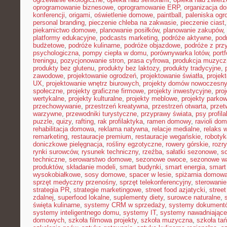
oprogramowanie biznesowe
,
oprogramowanie ERP
,
organizacja 
konferencji
,
origami
,
oświetlenie domowe
,
paintball
,
paleniska og
personal branding
,
pieczenie chleba na zakwasie
,
pieczenie ciast
piekarnictwo domowe
,
planowanie posiłków
,
planowanie zakupów
,
platformy edukacyjne
,
podcasts marketing
,
podróże aktywne
,
pod
budżetowe
,
podróże kulinarne
,
podróże objazdowe
,
podróże z prz
psychologiczna
,
pompy ciepła w domu
,
porównywarka lotów
,
portf
treningu
,
pozycjonowanie stron
,
prasa cyfrowa
,
produkcja muzycz
produkty bez glutenu
,
produkty bez laktozy
,
produkty tradycyjne
,
zawodowe
,
projektowanie ogrodzeń
,
projektowanie światła
,
projek
UX
,
projektowanie wnętrz biurowych
,
projekty domów nowoczesn
społeczne
,
projekty graficzne firmowe
,
projekty inwestycyjne
,
pro
wertykalne
,
projekty kulturalne
,
projekty meblowe
,
projekty parko
przechowywanie
,
przestrzeń kreatywna
,
przestrzeń otwarta
,
prze
warzywne
,
przewodniki turystyczne
,
przyprawy świata
,
psy profil
puzzle
,
quizy
,
rafting
,
rak profilaktyka
,
ramen domowy
,
ravioli do
rehabilitacja domowa
,
reklama natywna
,
relacje medialne
,
relaks 
remarketing
,
restauracje premium
,
restauracje wegańskie
,
roboty
doniczkowe pielęgnacja
,
rośliny egzotyczne
,
rowery górskie
,
rozr
rynki surowców
,
rysunek techniczny
,
rzeźba
,
sałatki sezonowe
,
s
techniczne
,
serowarstwo domowe
,
sezonowe owoce
,
sezonowe w
produktów
,
składanie modeli
,
smart budynki
,
smart energia
,
smart
wysokobiałkowe
,
sosy domowe
,
spacer w lesie
,
spiżarnia domow
sprzęt medyczny przenośny
,
sprzęt telekonferencyjny
,
sterowani
strategia PR
,
strategie marketingowe
,
street food azjatycki
,
stree
zdalnej
,
superfood lokalne
,
suplementy diety
,
surowce naturalne
,
święta kulinarne
,
systemy CRM w sprzedaży
,
systemy dokument
systemy inteligentnego domu
,
systemy IT
,
systemy nawadniające
domowych
,
szkoła filmowa projekty
,
szkoła muzyczna
,
szkoła ta