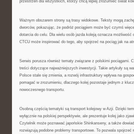
przestrzeń dla wszystkich, którzy chcą lepiej zrozumieć świat kole
Ważnym obszarem strony są trasy widokowe. Teksty mogą zachę
dworców, pokazując, że podróż pociągiem może być czymś więce
dotarcia do celu. Dla wielu osób jazda koleją oznacza możliwość
CTCU może inspirować do tego, aby spojrzeć na pociąg jak na at
Serwis porusza również tematy związane z polskimi pociągami. C
treści dotyczące najważniejszych inwestycji. Takie artykuły są w
Polsce stale się zmienia, a rozwój infrastruktury wpływa na gos
pomagać w zrozumieniu, dlaczego kolej pozostaje jednym z klu
nowoczesnego transportu.
Osobną częścią tematyki są transport kolejowy w Azji. Dzięki te
wyłącznie na polskiej perspektywie, ale prezentuje kolej jako zj
Czytelnik może poznawać japońskie Shinkanseny, a także dowiady
rozwiązują podobne problemy transportowe. To pozwala spojrzeć na