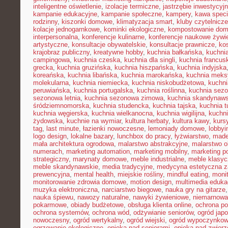
inteligentne oświetlenie
,
izolacje termiczne
,
jastrzębie inwestycyj
kampanie edukacyjne
,
kampanie społeczne
,
kampery
,
kawa speci
rodzinny
,
kiszonki domowe
,
klimatyzacja smart
,
kluby czytelnicze
kolacje jednogarnkowe
,
kominki ekologiczne
,
kompostowanie do
interpersonalna
,
konferencje kulinarne
,
konferencje naukowe żywi
artystyczne
,
konsultacje obywatelskie
,
konsultacje prawnicze
,
ko
krajobraz publiczny
,
kreatywne hobby
,
kuchnia bałkańska
,
kuchnia
campingowa
,
kuchnia czeska
,
kuchnia dla singli
,
kuchnia francus
grecka
,
kuchnia gruzińska
,
kuchnia hiszpańska
,
kuchnia indyjska
koreańska
,
kuchnia libańska
,
kuchnia marokańska
,
kuchnia mek
molekularna
,
kuchnia niemiecka
,
kuchnia niskobudżetowa
,
kuchni
peruwiańska
,
kuchnia portugalska
,
kuchnia roślinna
,
kuchnia sezo
sezonowa letnia
,
kuchnia sezonowa zimowa
,
kuchnia skandynaw
śródziemnomorska
,
kuchnia studencka
,
kuchnia tajska
,
kuchnia t
kuchnia węgierska
,
kuchnia wielkanocna
,
kuchnia wigilijna
,
kuchni
żydowska
,
kuchnie na wymiar
,
kultura herbaty
,
kultura kawy
,
kurs
tag
,
last minute
,
łazienki nowoczesne
,
lemoniady domowe
,
lobbyi
logo design
,
lokalne bazary
,
lunchbox do pracy
,
łyżwiarstwo
,
made
mała architektura ogrodowa
,
malarstwo abstrakcyjne
,
malarstwo o
numerach
,
marketing automation
,
marketing mobilny
,
marketing po
strategiczny
,
marynaty domowe
,
meble industrialne
,
meble klasy
meble skandynawskie
,
media tradycyjne
,
medycyna estetyczna z
prewencyjna
,
mental health
,
miejskie rośliny
,
mindful eating
,
moni
monitorowanie zdrowia domowe
,
motion design
,
multimedia eduka
muzyka elektroniczna
,
narciarstwo biegowe
,
nauka gry na gitarze
nauka śpiewu
,
nawozy naturalne
,
nawyki żywieniowe
,
niemarnowan
pokarmowe
,
obiady budżetowe
,
obsługa klienta online
,
ochrona po
ochrona systemów
,
ochrona wód
,
odżywianie seniorów
,
ogród japo
nowoczesny
,
ogród wertykalny
,
ogród wiejski
,
ogród wypoczynko
ogrzewanie ekologiczne
,
opieka nad seniorami
,
opieka nad zwier