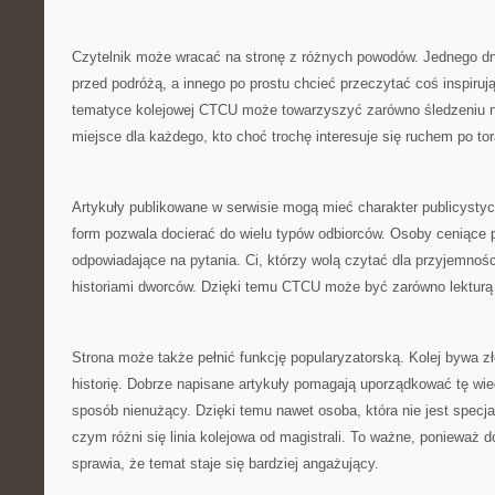
Czytelnik może wracać na stronę z różnych powodów. Jednego d
przed podróżą, a innego po prostu chcieć przeczytać coś inspirują
tematyce kolejowej CTCU może towarzyszyć zarówno śledzeniu n
miejsce dla każdego, kto choć trochę interesuje się ruchem po to
Artykuły publikowane w serwisie mogą mieć charakter publicysty
form pozwala docierać do wielu typów odbiorców. Osoby ceniące p
odpowiadające na pytania. Ci, którzy wolą czytać dla przyjemnoś
historiami dworców. Dzięki temu CTCU może być zarówno lekturą 
Strona może także pełnić funkcję popularyzatorską. Kolej bywa 
historię. Dobrze napisane artykuły pomagają uporządkować tę wie
sposób nienużący. Dzięki temu nawet osoba, która nie jest specj
czym różni się linia kolejowa od magistrali. To ważne, ponieważ 
sprawia, że temat staje się bardziej angażujący.