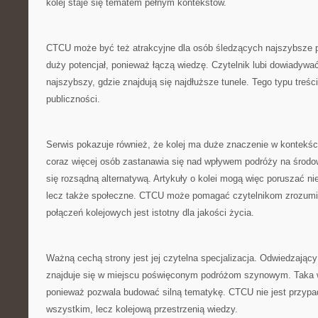
kolej staje się tematem pełnym kontekstów.
CTCU może być też atrakcyjne dla osób śledzących najszybsze po
duży potencjał, ponieważ łączą wiedzę. Czytelnik lubi dowiadywać 
najszybszy, gdzie znajdują się najdłuższe tunele. Tego typu treści
publiczności.
Serwis pokazuje również, że kolej ma duże znaczenie w kontekśc
coraz więcej osób zastanawia się nad wpływem podróży na środow
się rozsądną alternatywą. Artykuły o kolei mogą więc poruszać nie
lecz także społeczne. CTCU może pomagać czytelnikom zrozumi
połączeń kolejowych jest istotny dla jakości życia.
Ważną cechą strony jest jej czytelna specjalizacja. Odwiedzając
znajduje się w miejscu poświęconym podróżom szynowym. Taka w
ponieważ pozwala budować silną tematykę. CTCU nie jest przyp
wszystkim, lecz kolejową przestrzenią wiedzy.