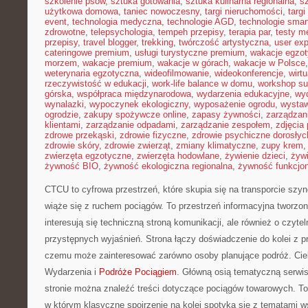
szkolenie psów
,
sztuka gotowania
,
sztuka kulinarna regionalna
,
s
użytkowa domowa
,
taniec nowoczesny
,
targi nieruchomości
,
targ
event
,
technologia medyczna
,
technologie AGD
,
technologie sma
zdrowotne
,
telepsychologia
,
tempeh przepisy
,
terapia par
,
testy 
przepisy
,
travel blogger
,
trekking
,
twórczość artystyczna
,
user exp
cateringowe premium
,
usługi turystyczne premium
,
wakacje egzo
morzem
,
wakacje premium
,
wakacje w górach
,
wakacje w Polsce
weterynaria egzotyczna
,
wideofilmowanie
,
wideokonferencje
,
wirtu
rzeczywistość w edukacji
,
work-life balance w domu
,
workshop su
górska
,
współpraca międzynarodowa
,
wydarzenia edukacyjne
,
wy
wynalazki
,
wypoczynek ekologiczny
,
wyposażenie ogrodu
,
wysta
ogrodzie
,
zakupy spożywcze online
,
zapasy żywności
,
zarządzani
klientami
,
zarządzanie odpadami
,
zarządzanie zespołem
,
zdjęcia
zdrowe przekąski
,
zdrowie fizyczne
,
zdrowie psychiczne dorosłyc
zdrowie skóry
,
zdrowie zwierząt
,
zmiany klimatyczne
,
zupy krem
zwierzęta egzotyczne
,
zwierzęta hodowlane
,
żywienie dzieci
,
żyw
żywność BIO
,
żywność ekologiczna regionalna
,
żywność funkcjo
CTCU to cyfrowa przestrzeń, które skupia się na transporcie sz
wiąże się z ruchem pociągów. To przestrzeń informacyjna tworzon
interesują się techniczną stroną komunikacji, ale również o czyt
przystępnych wyjaśnień. Strona łączy doświadczenie do kolei z p
czemu może zainteresować zarówno osoby planujące podróż. Cieka
Wydarzenia i
Podróże Pociągiem
. Główną osią tematyczną serwis
stronie można znaleźć treści dotyczące pociągów towarowych. 
w którym klasyczne spojrzenie na kolej spotyka się z tematami w