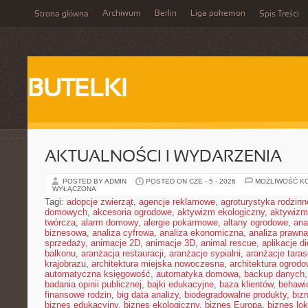
Archiwum
Berlin
Liga pokemon
Strona główna
Spis Treści
BUTELKI
AKTUALNOŚCI I WYDARZENIA
POSTED BY ADMIN
POSTED ON CZE - 5 - 2026
MOŻLIWOŚĆ K
WYŁĄCZONA
Tagi:
adopcje zwierząt
,
agencje reklamowe
,
agroturystyka rodzinn
domowych
,
akcesoria ogrodowe
,
aktywizm ekologiczny
,
aktywizm
twórcza
,
alarm domowy
,
alergie pokarmowe
,
altany ogrodowe
,
ana
biznesowa
,
analiza cyfrowa
,
analiza ekonomiczna
,
analiza prawn
sprzedaży
,
animacje 2D
,
animacje 3D
,
animal rescue
,
aplikacje d
balkonu
,
aranżacja restauracji
,
aranżacje sypialni
,
aranżacje tara
krajobrazu
,
architektura miejska nowoczesna
,
architektura ogrod
automatyczna księgowość
,
automatyka domowa
,
backup danych
badania opinii publicznej
,
bajki edukacyjne
,
baza klientów
,
behawi
finansowe rodzin
,
big data analizy
,
biodegradowalne produkty
,
biz
biznes edukacyjny
,
biznes ekologiczny
,
biznes Europa
,
biznes lok