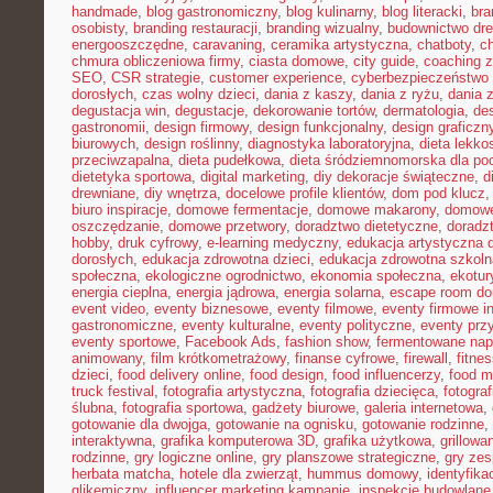
handmade
,
blog gastronomiczny
,
blog kulinarny
,
blog literacki
,
bra
osobisty
,
branding restauracji
,
branding wizualny
,
budownictwo dr
energooszczędne
,
caravaning
,
ceramika artystyczna
,
chatboty
,
ch
chmura obliczeniowa firmy
,
ciasta domowe
,
city guide
,
coaching z
SEO
,
CSR strategie
,
customer experience
,
cyberbezpieczeństwo 
dorosłych
,
czas wolny dzieci
,
dania z kaszy
,
dania z ryżu
,
dania 
degustacja win
,
degustacje
,
dekorowanie tortów
,
dermatologia
,
de
gastronomii
,
design firmowy
,
design funkcjonalny
,
design graficzn
biurowych
,
design roślinny
,
diagnostyka laboratoryjna
,
dieta lekko
przeciwzapalna
,
dieta pudełkowa
,
dieta śródziemnomorska dla po
dietetyka sportowa
,
digital marketing
,
diy dekoracje świąteczne
,
d
drewniane
,
diy wnętrza
,
docelowe profile klientów
,
dom pod klucz
biuro inspiracje
,
domowe fermentacje
,
domowe makarony
,
domowe
oszczędzanie
,
domowe przetwory
,
doradztwo dietetyczne
,
doradz
hobby
,
druk cyfrowy
,
e-learning medyczny
,
edukacja artystyczna d
dorosłych
,
edukacja zdrowotna dzieci
,
edukacja zdrowotna szkoln
społeczna
,
ekologiczne ogrodnictwo
,
ekonomia społeczna
,
ekotur
energia cieplna
,
energia jądrowa
,
energia solarna
,
escape room d
event video
,
eventy biznesowe
,
eventy filmowe
,
eventy firmowe i
gastronomiczne
,
eventy kulturalne
,
eventy polityczne
,
eventy prz
eventy sportowe
,
Facebook Ads
,
fashion show
,
fermentowane nap
animowany
,
film krótkometrażowy
,
finanse cyfrowe
,
firewall
,
fitne
dzieci
,
food delivery online
,
food design
,
food influencerzy
,
food m
truck festival
,
fotografia artystyczna
,
fotografia dziecięca
,
fotograf
ślubna
,
fotografia sportowa
,
gadżety biurowe
,
galeria internetowa
,
gotowanie dla dwojga
,
gotowanie na ognisku
,
gotowanie rodzinne
,
interaktywna
,
grafika komputerowa 3D
,
grafika użytkowa
,
grillow
rodzinne
,
gry logiczne online
,
gry planszowe strategiczne
,
gry ze
herbata matcha
,
hotele dla zwierząt
,
hummus domowy
,
identyfika
glikemiczny
,
influencer marketing kampanie
,
inspekcje budowlane