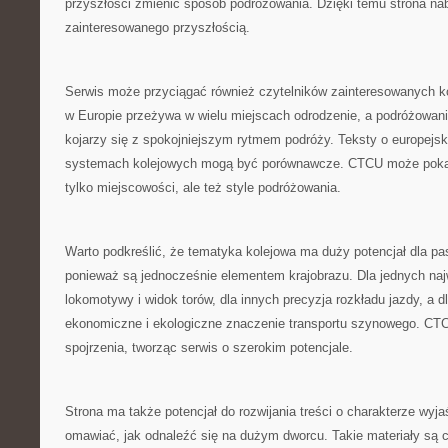
przyszłości zmienić sposób podróżowania. Dzięki temu strona nab
zainteresowanego przyszłością.
Serwis może przyciągać również czytelników zainteresowanych k
w Europie przeżywa w wielu miejscach odrodzenie, a podróżowani
kojarzy się z spokojniejszym rytmem podróży. Teksty o europejsk
systemach kolejowych mogą być porównawcze. CTCU może pokazy
tylko miejscowości, ale też style podróżowania.
Warto podkreślić, że tematyka kolejowa ma duży potencjał dla pa
ponieważ są jednocześnie elementem krajobrazu. Dla jednych naj
lokomotywy i widok torów, dla innych precyzja rozkładu jazdy, a d
ekonomiczne i ekologiczne znaczenie transportu szynowego. CT
spojrzenia, tworząc serwis o szerokim potencjale.
Strona ma także potencjał do rozwijania treści o charakterze wyj
omawiać, jak odnaleźć się na dużym dworcu. Takie materiały są 