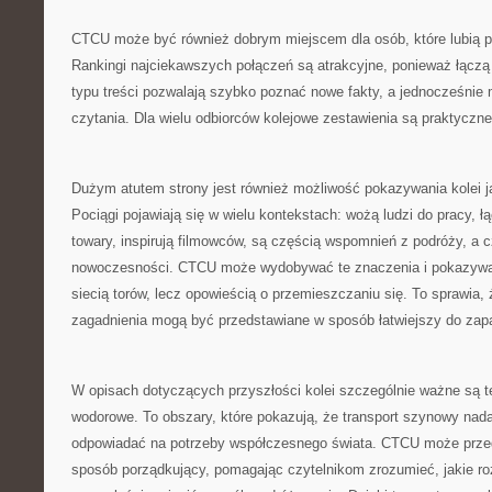
CTCU może być również dobrym miejscem dla osób, które lubią po
Rankingi najciekawszych połączeń są atrakcyjne, ponieważ łączą
typu treści pozwalają szybko poznać nowe fakty, a jednocześni
czytania. Dla wielu odbiorców kolejowe zestawienia są praktyczne
Dużym atutem strony jest również możliwość pokazywania kolei ja
Pociągi pojawiają się w wielu kontekstach: wożą ludzi do pracy, 
towary, inspirują filmowców, są częścią wspomnień z podróży, a
nowoczesności. CTCU może wydobywać te znaczenia i pokazywać, 
siecią torów, lecz opowieścią o przemieszczaniu się. To sprawia,
zagadnienia mogą być przedstawiane w sposób łatwiejszy do zap
W opisach dotyczących przyszłości kolei szczególnie ważne są te
wodorowe. To obszary, które pokazują, że transport szynowy nadal
odpowiadać na potrzeby współczesnego świata. CTCU może przed
sposób porządkujący, pomagając czytelnikom zrozumieć, jakie r