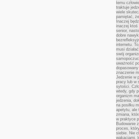
temu człowie
traktuje jed
wiele skutec
pamiętać, że
Inaczej będz
inaczej ktoś
senior, nast
dobre nawyki
bezrefleksy
internetu. T
musi działać
swój organiz
samopoczuci
uważność po
dopasowany 
znaczenie m
Jedzenie w 
pracy lub w 
sytości. Czł
wtedy, gdy p
organizm ma
jedzenia, do
na posiłku m
apetytu, ale
zmiana, któr
w praktyce p
Budowanie z
proces, któr
siebie. Nie 
wakacjami, 