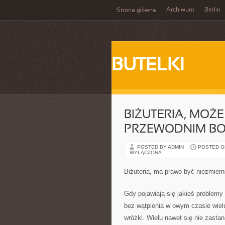
Archiwum
Berlin
Strona główna
BUTELKI
BIŻUTERIA, MOŻE
PRZEWODNIM BO
POSTED BY ADMIN
POSTED ON
WYŁĄCZONA
Biżuteria, ma prawo być niezmie
Gdy pojawiają się jakieś problemy
bez wątpienia w owym czasie wielu
wróżki. Wielu nawet się nie zastan