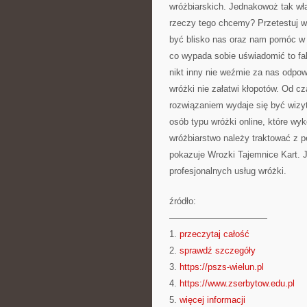
wróżbiarskich. Jednakowoż tak wł
rzeczy tego chcemy? Przetestuj w
być blisko nas oraz nam pomóc w p
co wypada sobie uświadomić to fa
nikt inny nie weźmie za nas odpow
wróżki nie załatwi kłopotów. Od 
rozwiązaniem wydaje się być wizy
osób typu wróżki online, które wyk
wróżbiarstwo należy traktować z 
pokazuje Wrozki Tajemnice Kart. J
profesjonalnych usług wróżki.
źródło:
———————————
1.
przeczytaj całość
2.
sprawdź szczegóły
3.
https://pszs-wielun.pl
4.
https://www.zserbytow.edu.pl
5.
więcej informacji