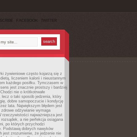
SCRIBE
FACEBOOK
TWITTER
i żywieniowe często kojarzą się z
dietą, liczeniem kalorii i nieustannym
iem każdego posiłku. Tymczasem w
 sens jest znacznie prostszy i bardziej
 Chodzi nie o krótkotrwałe
 lecz o taki sposób jedzenia, który
gię, dobre samopoczucie i kondycję
zez lata. Największym błędem jest
e zdrowe odżywianie wymaga
W rzeczywistości najważniejsza jest
i rozsądek, a nie perfekcja osiągana
dni, po których przychodzi
e. Podstawą dobrych nawyków
 jest zrozumienie, że jedzenie nie