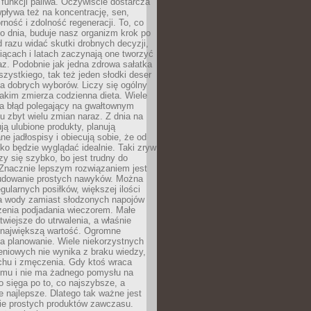
e funkcji paliwa. Oczywiście dostarcza
 wpływa też na koncentrację, sen,
orność i zdolność regeneracji. To, co
o dnia, buduje nasz organizm krok po
d razu widać skutki drobnych decyzji,
iącach i latach zaczynają one tworzyć
z. Podobnie jak jedna zdrowa sałatka
szystkiego, tak też jeden słodki deser
la dobrych wyborów. Liczy się ogólny
jakim zmierza codzienna dieta. Wiele
ia błąd polegający na gwałtownym
 zbyt wielu zmian naraz. Z dnia na
ują ulubione produkty, planują
e jadłospisy i obiecują sobie, że od
ko będzie wyglądać idealnie. Taki zryw
y się szybko, bo jest trudny do
 Znacznie lepszym rozwiązaniem jest
udowanie prostych nawyków. Można
gularnych posiłków, większej ilości
ia wody zamiast słodzonych napojów
zenia podjadania wieczorem. Małe
twiejsze do utrwalenia, a właśnie
 największą wartość. Ogromne
a planowanie. Wiele niekorzystnych
eniowych nie wynika z braku wiedzy,
chu i zmęczenia. Gdy ktoś wraca
omu i nie ma żadnego pomysłu na
wo sięga po to, co najszybsze, a
e najlepsze. Dlatego tak ważne jest
ie prostych produktów zawczasu.