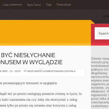
Liga pokemon
Tagi
Teletubisie
Spis Treści
SUB
 BYĆ NIESŁYCHANIE
Zdrowe nawyk
NUSEM W WYGLĄDZIE
restrykcyjną 
kontrolowan
praktyce ich
BIŻUTERIA,
 WRZ - 21 - 2025
MOŻLIWOŚĆ KOMENTOWANIA
ZOSTAŁA
długofalowy.
MOŻE
BYĆ
wyrzeczenia,
NIESŁYCHANIE
wspiera ener
PRZEWODNIM
rnie przeważającym bonusem w wyglądzie
organizmu pr
BONUSEM
W
myślenie, ż
WYGLĄDZIE
idealności. 
 bądź też po prostu następują poważne zmiany w życiu, to
regularność 
przez kilka 
 ludzi zastanawia się czy żeby nie skorzystać z usług
zniechęceni
awia tylko po prostu się umawia oraz korzysta z usług
żywieniowych