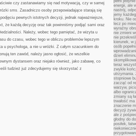
pełni jedyni
aściwie czy zastanawiamy się nad motywacją, czy w samej
energii, ale
nastrój, odp
rózki sms. Zasadniczo osoby przepowiadające starają się
jemy każdeg
odjęciu pewnych istotnych decyzji, jednak najważniejsze,
kroku. Nie o
lecz po mies
kt, że każdą decyzję oraz tak powinniśmy podjąć sami oraz
wyraźny obra
iedzialności. Należy, wobec tego pamiętać, że wizyta u
nie zmieni w
nie przekreś
czasu do czasu, wobec tego w obliczu problemów lepszym
kierunek, w 
osób popełn
ta u psychologa, a nie u wróżki. Z całym szacunkiem do
wprowadzaniu
onują ten zawód, należy jasno ogłosić, że wszelkie
dzień elimin
skomplikowan
pewnym dystansem oraz niejako również, jako zabawę, co
teraz wszyst
eśli tudzież już zdecydujemy się skorzystać z
zwykle kończ
utrzymania.
stopniowe b
zacząć od re
warzyw, pic
albo ogranic
zmiany są ła
trwałość ma
znaczenie m
decyzji żywi
ale z pośpie
głodny do d
posiłek, łat
niekonieczni
przygotowan