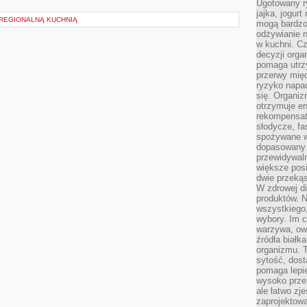
Ugotowany r
jajka, jogur
REGIONALNĄ KUCHNIĄ
mogą bardzo
odżywianie 
w kuchni. C
decyzji orga
pomaga utrz
przerwy międ
ryzyko napa
się. Organiz
otrzymuje en
rekompensaty
słodycze, fa
spożywane w
dopasowany d
przewidywaln
większe posił
dwie przekąs
W zdrowej di
produktów. N
wszystkiego
wybory. Im c
warzywa, owo
źródła białka
organizmu. T
sytość, dost
pomaga lepie
wysoko prze
ale łatwo zj
zaprojektowa