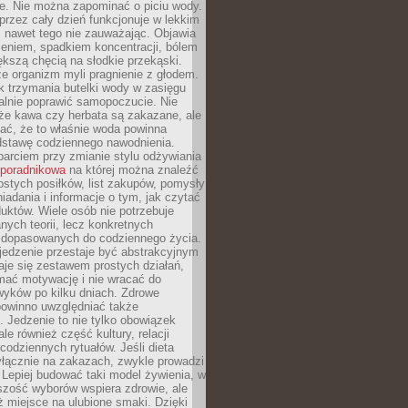
je. Nie można zapominać o piciu wody.
rzez cały dzień funkcjonuje w lekkim
 nawet tego nie zauważając. Objawia
zeniem, spadkiem koncentracji, bólem
ększą chęcią na słodkie przekąski.
że organizm myli pragnienie z głodem.
k trzymania butelki wody w zasięgu
alnie poprawić samopoczucie. Nie
że kawa czy herbata są zakazane, ale
ać, że to właśnie woda powinna
dstawę codziennego nawodnienia.
rciem przy zmianie stylu odżywiania
 poradnikowa
na której można znaleźć
ostych posiłków, list zakupów, pomysły
iadania i informacje o tym, jak czytać
duktów. Wiele osób nie potrzebuje
ych teorii, lecz konkretnych
 dopasowanych do codziennego życia.
jedzenie przestaje być abstrakcyjnym
aje się zestawem prostych działań,
ymać motywację i nie wracać do
yków po kilku dniach. Zdrowe
powinno uwzględniać także
 Jedzenie to nie tylko obowiązek
ale również część kultury, relacji
 codziennych rytuałów. Jeśli dieta
yłącznie na zakazach, zwykle prowadzi
i. Lepiej budować taki model żywienia, w
szość wyborów wspiera zdrowie, ale
ż miejsce na ulubione smaki. Dzięki