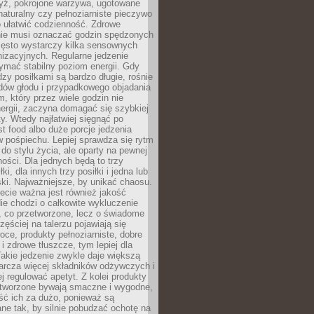
yż, pokrojone warzywa, ugotowane
t naturalny czy pełnoziarniste pieczywo
 ułatwić codzienność. Zdrowe
nie musi oznaczać godzin spędzonych
zęsto wystarczy kilka sensownych
nizacyjnych. Regularne jedzenie
ymać stabilny poziom energii. Gdy
zy posiłkami są bardzo długie, rośnie
dów głodu i przypadkowego objadania
m, który przez wiele godzin nie
ergii, zaczyna domagać się szybkiej
. Wtedy najłatwiej sięgnąć po
st food albo duże porcje jedzenia
 pośpiechu. Lepiej sprawdza się rytm
o stylu życia, ale oparty na pewnej
ości. Dla jednych będą to trzy
ki, dla innych trzy posiłki i jedna lub
ki. Najważniejsze, by unikać chaosu.
ecie ważna jest również jakość
ie chodzi o całkowite wykluczenie
, co przetworzone, lecz o świadome
zęściej na talerzu pojawiają się
ce, produkty pełnoziarniste, dobre
 i zdrowe tłuszcze, tym lepiej dla
akie jedzenie zwykle daje większą
arcza więcej składników odżywczych i
j regulować apetyt. Z kolei produkty
tworzone bywają smaczne i wygodne,
eść ich za dużo, ponieważ są
ne tak, by silnie pobudzać ochotę na