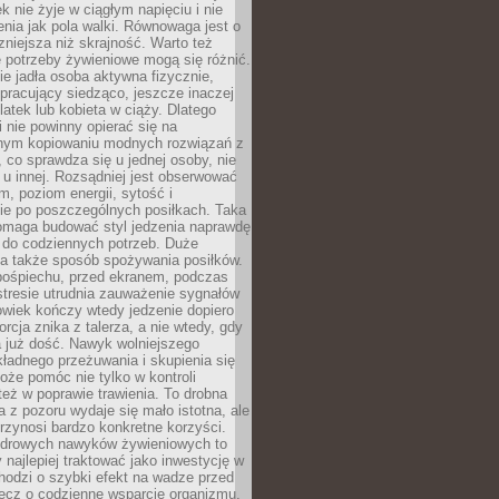
k nie żyje w ciągłym napięciu i nie
zenia jak pola walki. Równowaga jest o
zniejsza niż skrajność. Warto też
 potrzeby żywieniowe mogą się różnić.
ie jadła osoba aktywna fizycznie,
 pracujący siedząco, jeszcze inaczej
olatek lub kobieta w ciąży. Dlatego
 nie powinny opierać się na
jnym kopiowaniu modnych rozwiązań z
o, co sprawdza się u jednej osoby, nie
 u innej. Rozsądniej jest obserwować
m, poziom energii, sytość i
e po poszczególnych posiłkach. Taka
maga budować styl jedzenia naprawdę
do codziennych potrzeb. Duże
a także sposób spożywania posiłków.
pośpiechu, przed ekranem, podczas
stresie utrudnia zauważenie sygnałów
owiek kończy wtedy jedzenie dopiero
orcja znika z talerza, a nie wtedy, gdy
 już dość. Nawyk wolniejszego
kładnego przeżuwania i skupienia się
oże pomóc nie tylko w kontroli
 też w poprawie trawienia. To drobna
a z pozoru wydaje się mało istotna, ale
rzynosi bardzo konkretne korzyści.
drowych nawyków żywieniowych to
y najlepiej traktować jako inwestycję w
chodzi o szybki efekt na wadze przed
lecz o codzienne wsparcie organizmu,