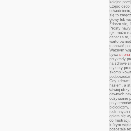
kolejne porc
Część osób p
odwodnieniu,
się to zmęc
głowy lub wi
Zdarza się, 
Prosty nawy
ręki może re
oznacza to, 
warto pamięt
stanowić po
Ważnym wspa
bywa
strona
przykłady pr
na zdrowe śn
etykiety pro
skomplikowan
podpowiedzi
Gdy zdrowe 
hasłem, a st
łatwiej utrz
dawnych naw
odżywianie 
przyjemność.
biologiczny, 
rodzinnych i
opiera się w
do frustracj
którym więk
pozostaje te