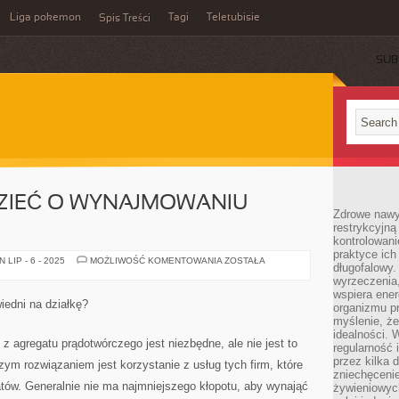
Liga pokemon
Tagi
Teletubisie
Spis Treści
SUB
DZIEĆ O WYNAJMOWANIU
Zdrowe nawyk
restrykcyjną 
kontrolowan
praktyce ich
CO
LIP - 6 - 2025
MOŻLIWOŚĆ KOMENTOWANIA
ZOSTAŁA
długofalowy.
TRZEBA
WIEDZIEĆ
wyrzeczenia,
O
wspiera ener
WYNAJMOWANIU
wiedni na działkę?
organizmu pr
AGREGATÓW?
myślenie, ż
idealności. 
 z agregatu prądotwórczego jest niezbędne, ale nie jest to
regularność 
przez kilka 
zym rozwiązaniem jest korzystanie z usług tych firm, które
zniechęceni
tów. Generalnie nie ma najmniejszego kłopotu, aby wynająć
żywieniowych