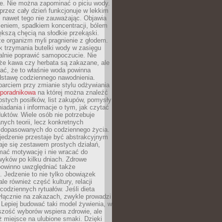
je. Nie można zapominać o piciu wody.
rzez cały dzień funkcjonuje w lekkim
 nawet tego nie zauważając. Objawia
zeniem, spadkiem koncentracji, bólem
ększą chęcią na słodkie przekąski.
że organizm myli pragnienie z głodem.
k trzymania butelki wody w zasięgu
alnie poprawić samopoczucie. Nie
że kawa czy herbata są zakazane, ale
ać, że to właśnie woda powinna
dstawę codziennego nawodnienia.
rciem przy zmianie stylu odżywiania
 poradnikowa
na której można znaleźć
ostych posiłków, list zakupów, pomysły
iadania i informacje o tym, jak czytać
duktów. Wiele osób nie potrzebuje
ych teorii, lecz konkretnych
 dopasowanych do codziennego życia.
jedzenie przestaje być abstrakcyjnym
aje się zestawem prostych działań,
ymać motywację i nie wracać do
yków po kilku dniach. Zdrowe
powinno uwzględniać także
 Jedzenie to nie tylko obowiązek
ale również część kultury, relacji
 codziennych rytuałów. Jeśli dieta
yłącznie na zakazach, zwykle prowadzi
i. Lepiej budować taki model żywienia, w
szość wyborów wspiera zdrowie, ale
ż miejsce na ulubione smaki. Dzięki