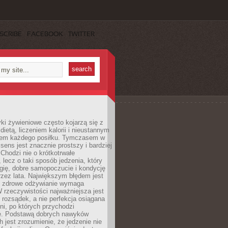
SCRIBE
FACEBOOK
TWITTER
i żywieniowe często kojarzą się z
dietą, liczeniem kalorii i nieustannym
iem każdego posiłku. Tymczasem w
 sens jest znacznie prostszy i bardziej
 Chodzi nie o krótkotrwałe
 lecz o taki sposób jedzenia, który
gię, dobre samopoczucie i kondycję
zez lata. Największym błędem jest
e zdrowe odżywianie wymaga
W rzeczywistości najważniejsza jest
i rozsądek, a nie perfekcja osiągana
dni, po których przychodzi
e. Podstawą dobrych nawyków
 jest zrozumienie, że jedzenie nie