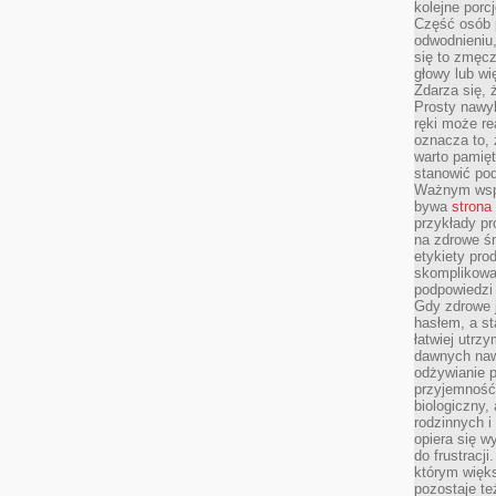
kolejne porc
Część osób p
odwodnieniu,
się to zmęc
głowy lub wi
Zdarza się, 
Prosty nawy
ręki może re
oznacza to, 
warto pamięt
stanowić po
Ważnym wspa
bywa
strona
przykłady pr
na zdrowe śn
etykiety pro
skomplikowan
podpowiedzi
Gdy zdrowe 
hasłem, a st
łatwiej utrz
dawnych naw
odżywianie 
przyjemność.
biologiczny, 
rodzinnych i
opiera się w
do frustracj
którym więk
pozostaje te