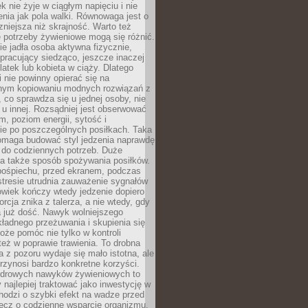
k nie żyje w ciągłym napięciu i nie
zenia jak pola walki. Równowaga jest o
zniejsza niż skrajność. Warto też
 potrzeby żywieniowe mogą się różnić.
ie jadła osoba aktywna fizycznie,
 pracujący siedząco, jeszcze inaczej
olatek lub kobieta w ciąży. Dlatego
 nie powinny opierać się na
jnym kopiowaniu modnych rozwiązań z
o, co sprawdza się u jednej osoby, nie
 u innej. Rozsądniej jest obserwować
m, poziom energii, sytość i
e po poszczególnych posiłkach. Taka
maga budować styl jedzenia naprawdę
do codziennych potrzeb. Duże
a także sposób spożywania posiłków.
pośpiechu, przed ekranem, podczas
stresie utrudnia zauważenie sygnałów
owiek kończy wtedy jedzenie dopiero
orcja znika z talerza, a nie wtedy, gdy
 już dość. Nawyk wolniejszego
kładnego przeżuwania i skupienia się
oże pomóc nie tylko w kontroli
 też w poprawie trawienia. To drobna
a z pozoru wydaje się mało istotna, ale
rzynosi bardzo konkretne korzyści.
drowych nawyków żywieniowych to
y najlepiej traktować jako inwestycję w
chodzi o szybki efekt na wadze przed
lecz o codzienne wsparcie organizmu,