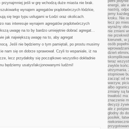
pełni jedyni
 przynajmniej jeśli w grę wchodzą duże miasta nie brak.
energii, ale
nastrój, odp
szukiwarkę wynajem agregatów prądotwórczych łódzkie,
jemy każdeg
mują się tego typu usługami w Łodzi oraz okolicach.
kroku. Nie o
lecz po mies
dzo nas interesuje wynajem agregatów prądotwórczych
wyraźny obra
kszą uwagę na to by bardzo umiejętnie dobrać agregat…
nie zmieni w
nie przekreś
e jak największą uwagę na to, aby agregat
kierunek, w 
osób popełn
ocą. Jeśli nie będziemy o tym pamiętali, po prostu musimy
wprowadzaniu
zie nam się on dobrze sprawował. Czyli to wspaniale, iż na
dzień elimin
skomplikowan
rcze, lecz przydałoby się początkowo wszystko dokładnie
teraz wszyst
emu będziemy usatysfakcjonowanymi ludźmi!
zwykle kończ
utrzymania.
stopniowe b
zacząć od re
warzyw, pic
albo ogranic
zmiany są ła
trwałość ma
znaczenie m
decyzji żywi
ale z pośpie
głodny do d
posiłek, łat
niekonieczni
przygotowan