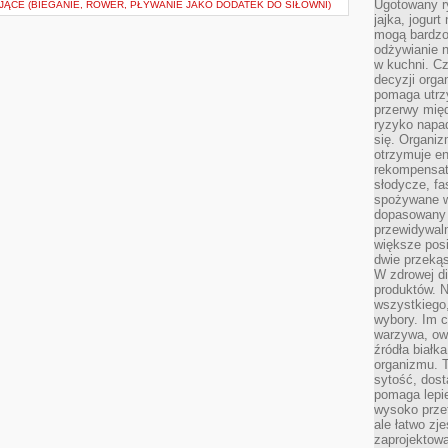
Ugotowany r
ĄCE (BIEGANIE, ROWER, PŁYWANIE JAKO DODATEK DO SIŁOWNI)
jajka, jogur
mogą bardzo
odżywianie 
w kuchni. C
decyzji orga
pomaga utrz
przerwy międ
ryzyko napa
się. Organiz
otrzymuje en
rekompensaty
słodycze, fa
spożywane w
dopasowany d
przewidywaln
większe posił
dwie przekąs
W zdrowej di
produktów. N
wszystkiego
wybory. Im c
warzywa, owo
źródła białka
organizmu. T
sytość, dost
pomaga lepie
wysoko prze
ale łatwo zj
zaprojektowa