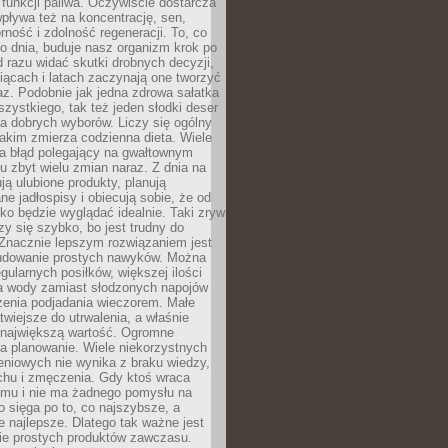
e funkcji paliwa. Oczywiście dostarcza
 wpływa też na koncentrację, sen,
orność i zdolność regeneracji. To, co
o dnia, buduje nasz organizm krok po
d razu widać skutki drobnych decyzji,
iącach i latach zaczynają one tworzyć
z. Podobnie jak jedna zdrowa sałatka
szystkiego, tak też jeden słodki deser
la dobrych wyborów. Liczy się ogólny
jakim zmierza codzienna dieta. Wiele
ia błąd polegający na gwałtownym
 zbyt wielu zmian naraz. Z dnia na
ują ulubione produkty, planują
e jadłospisy i obiecują sobie, że od
ko będzie wyglądać idealnie. Taki zryw
y się szybko, bo jest trudny do
 Znacznie lepszym rozwiązaniem jest
udowanie prostych nawyków. Można
gularnych posiłków, większej ilości
ia wody zamiast słodzonych napojów
zenia podjadania wieczorem. Małe
twiejsze do utrwalenia, a właśnie
 największą wartość. Ogromne
a planowanie. Wiele niekorzystnych
eniowych nie wynika z braku wiedzy,
chu i zmęczenia. Gdy ktoś wraca
omu i nie ma żadnego pomysłu na
wo sięga po to, co najszybsze, a
e najlepsze. Dlatego tak ważne jest
ie prostych produktów zawczasu.