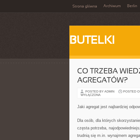
Archiwum
Berlin
Strona główna
BUTELKI
CO TRZEBA WIE
AGREGATÓW?
POSTED BY ADMIN
POSTED ON 
WYŁĄCZONA
Jaki agregat jest najbardziej odpo
Dla osób, dla których skorzystanie
częsta potrzeba, najodpowiedniejs
trudnią się m.in. wynajmem agrega