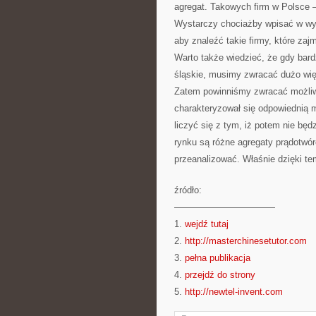
agregat. Takowych firm w Polsce –
Wystarczy chociażby wpisać w wy
aby znaleźć takie firmy, które zaj
Warto także wiedzieć, że gdy bar
śląskie, musimy zwracać dużo wię
Zatem powinniśmy zwracać możliwi
charakteryzował się odpowiednią m
liczyć się z tym, iż potem nie będ
rynku są różne agregaty prądotwó
przeanalizować. Właśnie dzięki t
źródło:
———————————
1.
wejdź tutaj
2.
http://masterchinesetutor.com
3.
pełna publikacja
4.
przejdź do strony
5.
http://newtel-invent.com