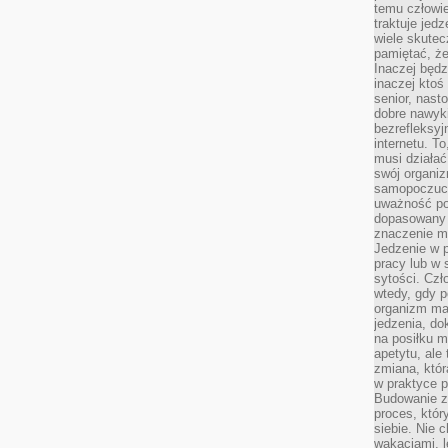
temu człowie
traktuje jed
wiele skutec
pamiętać, że
Inaczej będz
inaczej ktoś
senior, nast
dobre nawyki
bezrefleksy
internetu. T
musi działać
swój organiz
samopoczuci
uważność po
dopasowany 
znaczenie m
Jedzenie w 
pracy lub w 
sytości. Czł
wtedy, gdy p
organizm ma
jedzenia, do
na posiłku m
apetytu, ale
zmiana, któr
w praktyce p
Budowanie z
proces, któr
siebie. Nie 
wakacjami, 