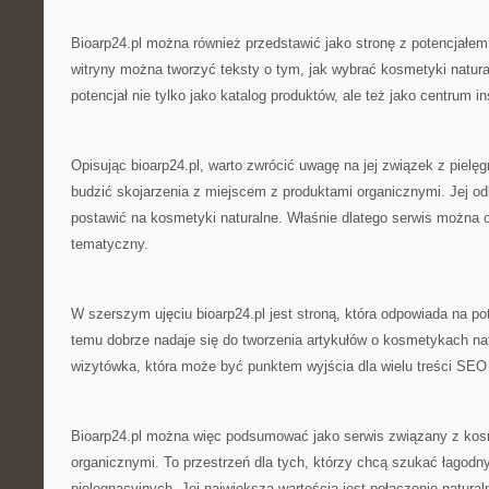
Bioarp24.pl można również przedstawić jako stronę z potencjałe
witryny można tworzyć teksty o tym, jak wybrać kosmetyki natura
potencjał nie tylko jako katalog produktów, ale też jako centrum ins
Opisując bioarp24.pl, warto zwrócić uwagę na jej związek z pielęg
budzić skojarzenia z miejscem z produktami organicznymi. Jej odb
postawić na kosmetyki naturalne. Właśnie dlatego serwis można o
tematyczny.
W szerszym ujęciu bioarp24.pl jest stroną, która odpowiada na po
temu dobrze nadaje się do tworzenia artykułów o kosmetykach na
wizytówka, która może być punktem wyjścia dla wielu treści SEO
Bioarp24.pl można więc podsumować jako serwis związany z kos
organicznymi. To przestrzeń dla tych, którzy chcą szukać łagodn
pielęgnacyjnych. Jej największą wartością jest połączenie natura