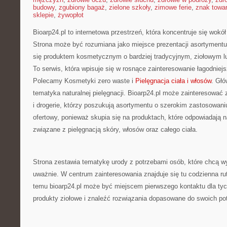
budowy
,
zgubiony bagaż
,
zielone szkoły
,
zimowe ferie
,
znak towa
sklepie
,
żywopłot
Bioarp24.pl to internetowa przestrzeń, która koncentruje się wok
Strona może być rozumiana jako miejsce prezentacji asortymentu 
się produktem kosmetycznym o bardziej tradycyjnym, ziołowym lu
To serwis, która wpisuje się w rosnące zainteresowanie łagodniej
Polecamy Kosmetyki zero waste i
Pielęgnacja ciała i włosów
. Gł
tematyka naturalnej pielęgnacji. Bioarp24.pl może zainteresować
i drogerie, którzy poszukują asortymentu o szerokim zastosowaniu
ofertowy, ponieważ skupia się na produktach, które odpowiadają 
związane z pielęgnacją skóry, włosów oraz całego ciała.
Strona zestawia tematykę urody z potrzebami osób, które chcą wy
uważnie. W centrum zainteresowania znajduje się tu codzienna r
temu bioarp24.pl może być miejscem pierwszego kontaktu dla tych
produkty ziołowe i znaleźć rozwiązania dopasowane do swoich po