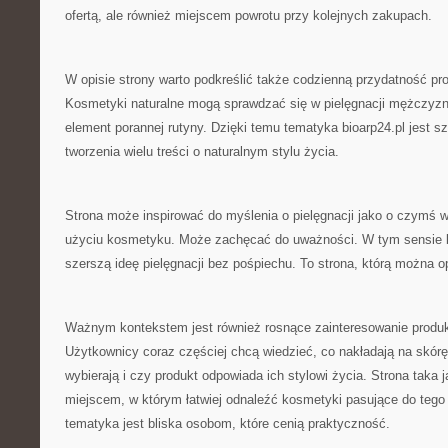
ofertą, ale również miejscem powrotu przy kolejnych zakupach.
W opisie strony warto podkreślić także codzienną przydatność p
Kosmetyki naturalne mogą sprawdzać się w pielęgnacji mężczyz
element porannej rutyny. Dzięki temu tematyka bioarp24.pl jest s
tworzenia wielu treści o naturalnym stylu życia.
Strona może inspirować do myślenia o pielęgnacji jako o czymś w
użyciu kosmetyku. Może zachęcać do uważności. W tym sensie bi
szerszą ideę pielęgnacji bez pośpiechu. To strona, którą można op
Ważnym kontekstem jest również rosnące zainteresowanie produk
Użytkownicy coraz częściej chcą wiedzieć, co nakładają na skórę
wybierają i czy produkt odpowiada ich stylowi życia. Strona taka 
miejscem, w którym łatwiej odnaleźć kosmetyki pasujące do tego
tematyka jest bliska osobom, które cenią praktyczność.