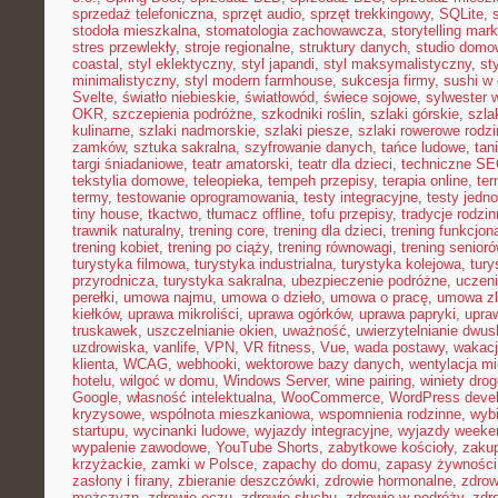
sprzedaż telefoniczna
,
sprzęt audio
,
sprzęt trekkingowy
,
SQLite
,
stodoła mieszkalna
,
stomatologia zachowawcza
,
storytelling mark
stres przewlekły
,
stroje regionalne
,
struktury danych
,
studio domo
coastal
,
styl eklektyczny
,
styl japandi
,
styl maksymalistyczny
,
st
minimalistyczny
,
styl modern farmhouse
,
sukcesja firmy
,
sushi w
Svelte
,
światło niebieskie
,
światłowód
,
świece sojowe
,
sylwester 
OKR
,
szczepienia podróżne
,
szkodniki roślin
,
szlaki górskie
,
szla
kulinarne
,
szlaki nadmorskie
,
szlaki piesze
,
szlaki rowerowe rodz
zamków
,
sztuka sakralna
,
szyfrowanie danych
,
tańce ludowe
,
tan
targi śniadaniowe
,
teatr amatorski
,
teatr dla dzieci
,
techniczne S
tekstylia domowe
,
teleopieka
,
tempeh przepisy
,
terapia online
,
ter
termy
,
testowanie oprogramowania
,
testy integracyjne
,
testy jedn
tiny house
,
tkactwo
,
tłumacz offline
,
tofu przepisy
,
tradycje rodzi
trawnik naturalny
,
trening core
,
trening dla dzieci
,
trening funkcjon
trening kobiet
,
trening po ciąży
,
trening równowagi
,
trening senior
turystyka filmowa
,
turystyka industrialna
,
turystyka kolejowa
,
tury
przyrodnicza
,
turystyka sakralna
,
ubezpieczenie podróżne
,
uczen
perełki
,
umowa najmu
,
umowa o dzieło
,
umowa o pracę
,
umowa zl
kiełków
,
uprawa mikroliści
,
uprawa ogórków
,
uprawa papryki
,
upra
truskawek
,
uszczelnianie okien
,
uważność
,
uwierzytelnianie dwu
uzdrowiska
,
vanlife
,
VPN
,
VR fitness
,
Vue
,
wada postawy
,
wakacj
klienta
,
WCAG
,
webhooki
,
wektorowe bazy danych
,
wentylacja m
hotelu
,
wilgoć w domu
,
Windows Server
,
wine pairing
,
winiety dro
Google
,
własność intelektualna
,
WooCommerce
,
WordPress deve
kryzysowe
,
wspólnota mieszkaniowa
,
wspomnienia rodzinne
,
wybi
startupu
,
wycinanki ludowe
,
wyjazdy integracyjne
,
wyjazdy week
wypalenie zawodowe
,
YouTube Shorts
,
zabytkowe kościoły
,
zaku
krzyżackie
,
zamki w Polsce
,
zapachy do domu
,
zapasy żywności
zasłony i firany
,
zbieranie deszczówki
,
zdrowie hormonalne
,
zdrow
mężczyzn
,
zdrowie oczu
,
zdrowie słuchu
,
zdrowie w podróży
,
zdr