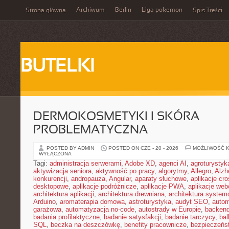
Archiwum
Berlin
Liga pokemon
Strona główna
Spis Treści
BUTELKI
DERMOKOSMETYKI I SKÓRA
PROBLEMATYCZNA
POSTED BY ADMIN
POSTED ON CZE - 20 - 2026
MOŻLIWOŚĆ 
WYŁĄCZONA
Tagi:
administracja serwerami
,
Adobe XD
,
agenci AI
,
agroturysty
aktywizacja seniora
,
aktywność po pracy
,
algorytmy
,
Allegro
,
Alzh
konkurencji
,
andropauza
,
Angular
,
aparaty słuchowe
,
aplikacje cro
desktopowe
,
aplikacje podróżnicze
,
aplikacje PWA
,
aplikacje we
architektura aplikacji
,
architektura drewniana
,
architektura system
Arduino
,
aromaterapia domowa
,
astroturystyka
,
audyt SEO
,
autom
garażowa
,
automatyzacja no-code
,
autostrady w Europie
,
backen
badania profilaktyczne
,
badanie satysfakcji
,
badanie tarczycy
,
bal
SQL
,
beczka na deszczówkę
,
benefity pracownicze
,
bezpieczeńs