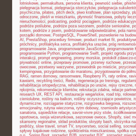
lotniskowe
,
permakultura
,
persona klienta
,
pewność siebie
,
phishi
pielęgnacja bonsai
,
pielęgnacja storczyków
,
pielęgnacja sukulent
psychiczna
,
pilates
,
pitch deck
,
piwo kraftowe
,
plan sprzedaży
,
p
odroczone
,
pleśń w mieszkaniu
,
płynność finansowa
,
pobyty lecz
nieruchomości
,
podcasting
,
podróż pociągiem
,
podróże edukacyjn
podróże poślubne
,
podróże poza sezonem
,
podróże senioralne
,
po
kotem
,
podróże z psem
,
podróżowanie odpowiedzialne
,
pola nami
porządki domowe
,
PostgreSQL
,
PowerShell
,
pozwolenie na budo
AI
,
PrestaShop
,
procedury firmowe
,
product market fit
,
produktyw
próchnicy
,
profilaktyka serca
,
profilaktyka urazów
,
próg rentownoś
programowanie Java
,
programowanie JavaScript
,
programowanie K
programowanie Python
,
programowanie Swift
,
projekt ogrodu pr
interakcji
,
prompt engineering
,
promy morskie
,
protokół zdawczo-o
prywatność online
,
przeprawy promowe
,
przerwy ruchowe
,
przesad
owocowe
,
przetwory warzywne
,
przewodnik po mieście
,
przycinan
kempingowa
,
przygotowanie do maratonu
,
przygotowanie do półm
RAG
,
ramen domowy
,
ransomware
,
Raspberry Pi
,
raty online
,
rav
kawiarni
,
recykling treści
,
Redis
,
regeneracja po treningu
,
regulami
rehabilitacja ortopedyczna
,
rehabilitacja po urazie
,
rejsy rzeczne
,
rękojmia
,
rekomendacje klientów
,
rekrutacja zdalna
,
relacje partne
research UX
,
REST API
,
restauracje wegańskie
,
road trip
,
rolowan
cieniolubne
,
rośliny na balkon
,
rośliny oczyszczające powietrze
,
r
dynamiczne
,
rozciąganie statyczne
,
rozgrzewka biegowa
,
rozszer
emocjonalny
,
rutyna wieczorna
,
rytm dobowy
,
rzemiosło artystycz
sanatoria
,
sąsiedzkie relacje
,
savoir-vivre przy stole
,
ściółkowanie
sportowca
,
sesja wizerunkowa
,
sezonowe owoce
,
Shopify
,
sieć m
skanseny regionalne
,
skład produktów
,
skrypty bash
,
skrzynka na
podróży
,
slow travel
,
smart TV
,
snycerstwo
,
social selling
,
socrea
spływy kajakowe rodzinne
,
spółdzielnia mieszkaniowa
,
spółka cyw
o.o.
,
Spring Boot
,
sprzedaż B2B
,
sprzedaż B2C
,
sprzedaż miesz