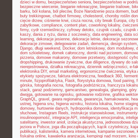
dzieci w domu
,
bezpieczeństwo seniora
,
bezpieczeństwo w podró
bezpieczne wiercenie
,
bieganie rekreacyjne
,
bieganie trailowe
,
bik
barku
,
ból kolana
,
ból pleców
,
Boże Narodzenie poza domem
,
bud
buty trekkingowe
,
chatbot firmowy
,
cholesterol
,
choroby roślin do
cięcie drzew
,
ciśnienie krwi
,
cisza nocna
,
city break Europa
,
city 
zabytkowe
,
compliance
,
content plan
,
coworking lokalny
,
ćwiczeni
firmy
,
cydr rzemieślniczy
,
cyfrowy detoks
,
czujnik czadu
,
czujnik
kaszy
,
dania z ryżu
,
dania z soczewicy
,
data engineering
,
data sc
learning
,
dekoracje jesienne
,
dekoracje letnie
,
dekoracje sezonow
dekoracje zimowe
,
delegowanie zadań
,
demencja
,
design system
Django
,
długi weekend
,
Docker
,
dom letniskowy
,
dom modułowy
,
dom szkieletowy
,
domek całoroczny
,
domki nad jeziorem
,
domowa 
pizzeria
,
domowe makarony
,
domowe przetwory
,
dostępność cyfr
dropshipping
,
drukowanie żywiczne
,
due diligence
,
dywany do sal
nierejestrowana
,
działka rekreacyjna
,
dziennik wdzięczności
,
e-fa
elektronika DIY
,
email marketing
,
ergonomiczne ćwiczenia
,
etyka 
etykiety spożywcze
,
faktura elektroniczna
,
feedback 360
,
fermen
minute
,
fizjoprofilaktyka
,
Flask
,
florystyka domowa
,
food pairing
,
górska
,
fotografia nocna
,
fotografia podróżnicza
,
franczyza lokaln
stack
,
garaż podziemny
,
garncarstwo
,
genealogia
,
glamping
,
góry
dwojga
,
gotowanie na ognisku
,
gotowanie rodzinne
,
grafika wekto
GraphQL
,
gravel
,
gwara regionalna
,
gwarancja
,
hamakowanie
,
hea
ustnej
,
higiena snu
,
higiena wzroku
,
historia lokalna
,
home stagin
domowy
,
hurtownie danych
,
hydroponika domowa
,
identyfikacja m
słuchowe
,
Instagram Reels
,
instrukcje stanowiskowe
,
instrumenty
insulinooporność
,
integracje API
,
inteligencja emocjonalna
,
inteli
satelitarny
,
inwestor anioł
,
izolacja akustyczna
,
jednoosobowa dzi
jeziora w Polsce
,
joga dla początkujących
,
kącik czytelniczy
,
kaj
publikacji
,
kalistenika
,
kamera internetowa
,
kampanie sezonowe
,
fiskalna online
,
kawalerka aranżacja
,
kempingi nad morzem
,
kino