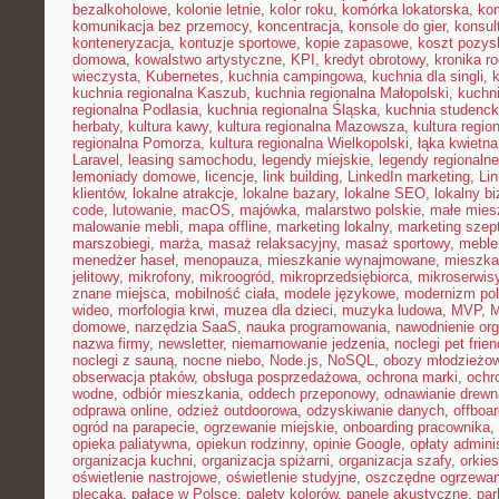
bezalkoholowe
,
kolonie letnie
,
kolor roku
,
komórka lokatorska
,
ko
komunikacja bez przemocy
,
koncentracja
,
konsole do gier
,
konsul
konteneryzacja
,
kontuzje sportowe
,
kopie zapasowe
,
koszt pozysk
domowa
,
kowalstwo artystyczne
,
KPI
,
kredyt obrotowy
,
kronika r
wieczysta
,
Kubernetes
,
kuchnia campingowa
,
kuchnia dla singli
,
kuchnia regionalna Kaszub
,
kuchnia regionalna Małopolski
,
kuchni
regionalna Podlasia
,
kuchnia regionalna Śląska
,
kuchnia studenc
herbaty
,
kultura kawy
,
kultura regionalna Mazowsza
,
kultura regio
regionalna Pomorza
,
kultura regionalna Wielkopolski
,
łąka kwietna
Laravel
,
leasing samochodu
,
legendy miejskie
,
legendy regionalne
lemoniady domowe
,
licencje
,
link building
,
LinkedIn marketing
,
Li
klientów
,
lokalne atrakcje
,
lokalne bazary
,
lokalne SEO
,
lokalny b
code
,
lutowanie
,
macOS
,
majówka
,
malarstwo polskie
,
małe mies
malowanie mebli
,
mapa offline
,
marketing lokalny
,
marketing szep
marszobiegi
,
marża
,
masaż relaksacyjny
,
masaż sportowy
,
meble 
menedżer haseł
,
menopauza
,
mieszkanie wynajmowane
,
mieszka
jelitowy
,
mikrofony
,
mikroogród
,
mikroprzedsiębiorca
,
mikroserwis
znane miejsca
,
mobilność ciała
,
modele językowe
,
modernizm pol
wideo
,
morfologia krwi
,
muzea dla dzieci
,
muzyka ludowa
,
MVP
,
domowe
,
narzędzia SaaS
,
nauka programowania
,
nawodnienie or
nazwa firmy
,
newsletter
,
niemarnowanie jedzenia
,
noclegi pet frien
noclegi z sauną
,
nocne niebo
,
Node.js
,
NoSQL
,
obozy młodzieżo
obserwacja ptaków
,
obsługa posprzedażowa
,
ochrona marki
,
ochr
wodne
,
odbiór mieszkania
,
oddech przeponowy
,
odnawianie drewn
odprawa online
,
odzież outdoorowa
,
odzyskiwanie danych
,
offboar
ogród na parapecie
,
ogrzewanie miejskie
,
onboarding pracownika
,
opieka paliatywna
,
opiekun rodzinny
,
opinie Google
,
opłaty admini
organizacja kuchni
,
organizacja spiżarni
,
organizacja szafy
,
orkies
oświetlenie nastrojowe
,
oświetlenie studyjne
,
oszczędne ogrzewan
plecaka
,
pałace w Polsce
,
palety kolorów
,
panele akustyczne
,
par