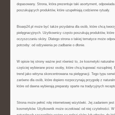
dopasowany. Strona, która prezentuje taki asortyment, odpowiada
poszukujących produktów, które uzupełniają codzienne rytuały.
Bioarp24.pl może być także przydatna dla osób, które chcą twor
pielęgnacyjnych. Użytkownicy często poszukują produktów, któr
oczyszczaniu skóry. Dlatego strona o takiej tematyce może odpo
potrzeby: od odżywienia po zadbanie o dłonie.
W opisie tej strony ważne jest również to, że kosmetyki naturalne
częściej wybierane przez osoby, które chcą kupować rozsądniej. B
trend jako witryna skoncentrowana na pielęgnacji. Tego typu ser
zarówno dla osób, które dopiero rozpoczynają przygodę z naturalną 
które od dawna wybierają preparaty oparte na tradycyjnych recept
Strona może pełnić rolę internetowej wizytówki. Jej zadaniem je
kosmetyków. Użytkownik może oczekiwać od niej czytelności. 
naturalnych szczególnie ważne są rodzaj skóry lub włosów, do któ