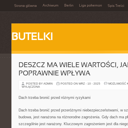
Archiwum
Berlin
Liga pokemon
Strona główna
Spis Treści
BUTELKI
DESZCZ MA WIELE WARTOŚCI, JA
POPRAWNIE WPŁYWA
POSTED BY ADMIN
POSTED ON WRZ - 10 - 2025
MOŻLIWOŚĆ 
WYŁĄCZONA
Dach trzeba bronić przed różnymi ryzykami
Dach trzeba bronić przed przeróżnymi niebezpieczeństwami, w sz
budowa, jest narażona na różnorodne zagrożenia. Gdy dach ma pł
szczególnie jest narażony. Kluczowym zagrożeniem jest dla nieg