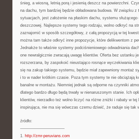
śnieg, a wiosną, letnią porą i jesienią deszcz na powierzchni. Cz
na dachu, tym bardziej będzie obładowana budowa. W związku z 
sytuacjach, jest założenie na płaskim dachu, systemu służąceg
deszczowej. Najlepsze systemy tego rodzaju, wolno odkryć na s
zaznajomić w sposób szczegółowy, z całą propozycją w tej kwesti
można tam także odkryć inne propozycje, które delikwentom z p
Jednakże to właśnie systemy podciśnieniowego odwadniania dachów
one newralgicznie zwracają uwagę klientów. Oferta bez ustanku j
rozszerzana, by zaspokoić nieustająco rosnące wyczekiwania kli
się na zakup takiego systemu, będzie miał zapewniony montaż 
i to w nader krótkim czasie. Poza tym systemy te nie obciążają ko
banalne w montażu. Niemniej jednak są odporne na czynniki atm
dlatego bardzo długo będą trwały w nienaruszonym stanie. Ich opła
klientów, nierzadko też wolno liczyć na różne zniżki i rabaty w tej 
inspirująca, nie ma się wówczas czemu dziwić, że raduje się tak
źródło:
———————————
1.
http://zmr-peruvians.com