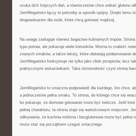
szuka dziś lżejszych dań, a równocześnie chce unikać glutenu al
JemWegańsko łączy te potrzeby w sposób spójny. Dzięki temu st
drogowskazem dla osób, które chcą gotować mądrzej.
Na uwagę zasługuje również bogactwo kulinarnych tropów. Strona 
typu potraw, ale pokazuje wiele kierunków. Można tu znaleźć now
znanych smaków, a także teksty, które ułatwiają podejmowanie de
JemWegańsko funkcjonuje nie tylko jako zbiór przepisów, lecz ta
praktycznymi wskazówkami. Taka różnorodność czyni stronę bard
JemWegańsko to smaczna podpowiedź dla każdego, kto chce, aby 
a jednocześnie pełna smaku. To strona, do którego chce się wrac
bo pokazuje, że domowe gotowanie może być twórcze. Jeśli ktoś
pełnej charakteru, ta strona staje się wartościowym miejscem. J
odkrywania, że kuchnia roślinna i bezglutenowa może być pełna r
może stać się początkiem czegoś smacznego.