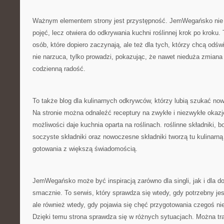
Ważnym elementem strony jest przystępność. JemWegańsko nie
pojęć, lecz otwiera do odkrywania kuchni roślinnej krok po kroku. 
osób, które dopiero zaczynają, ale też dla tych, którzy chcą odś
nie narzuca, tylko prowadzi, pokazując, że nawet nieduża zmian
codzienną radość.
To także blog dla kulinarnych odkrywców, którzy lubią szukać no
Na stronie można odnaleźć receptury na zwykłe i niezwykłe okazje
możliwości daje kuchnia oparta na roślinach. roślinne składniki, b
soczyste składniki oraz nowoczesne składniki tworzą tu kulinarn
gotowania z większą świadomością.
JemWegańsko może być inspiracją zarówno dla singli, jak i dla d
smacznie. To serwis, który sprawdza się wtedy, gdy potrzebny jes
ale również wtedy, gdy pojawia się chęć przygotowania czegoś ni
Dzięki temu strona sprawdza się w różnych sytuacjach. Można tra