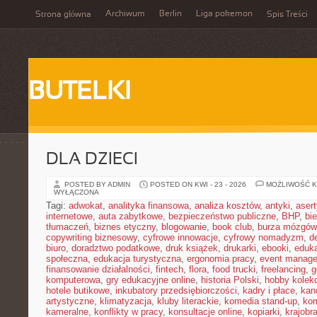
Archiwum
Berlin
Liga pokemon
Strona główna
Spis Treści
BUTELKI
DLA DZIECI
POSTED BY ADMIN
POSTED ON KWI - 23 - 2026
MOŻLIWOŚĆ 
WYŁĄCZONA
Tagi:
adwokat
,
analityka finansowa
,
analiza kosztów
,
antyki
,
aser
internetowe
,
auta zabytkowe
,
bezpieczeństwo publiczne
,
BHP
,
bi
tłumaczeń
,
biznes etyczny
,
blogowanie
,
book club
,
burza mózgów
copywriting biznesowy
,
cyfrowe innowacje
,
cyfrowy nomadyzm
,
d
biuro
,
doradztwo podatkowe
,
druk książek
,
drukarki
,
ebooki
,
eduka
społeczna
,
edukacja turystyczna
,
ergonomia pracy
,
event manage
finansowanie działalności
,
fintech
,
flora
,
food trucki
,
freelancing
,
g
komputerowa
,
gry edukacyjne online
,
historia Polski
,
hobby kolekc
hotele butikowe
,
inkubatory przedsiębiorczości
,
kadry i płace
,
kanc
artystyczne
,
klimatyzacja
,
kluby literackie
,
komedia stand-up
,
ko
kameralne
,
konflikty w pracy
,
konsultacje online
,
kopiarki
,
krajobr