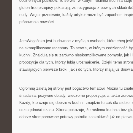
codziennych posiłków. To serwis, w którym roślinna kuchnia staje 
gluten free przepisy pokazują, że rezygnacja z pewnych składni
nudy. Wręcz przeciwnie, każdy artykuł może być zapachem inspir
próbowania nowości.
JemWegańsko jest budowane z myślą o osobach, które chcą jeść l
na skomplikowane receptury. To serwis, w którym codzienność ł
kuchni. Znajdują się tu zarówno nieskomplikowane pomysły, jak i 
propozycje dla tych, którzy lubią urozmaicenie. Dzięki temu stro
stawiających pierwsze kroki, jak i do tych, którzy mają już doświ
Ogromną zaletą tej strony jest bogactwo tematów. Można tu znal
śniadania, pożywne obiady, wieczorne propozycje, a także zdrows
Każdy, kto czuje się dobrze w kuchni, znajdzie tu coś dla siebie, 
oszczędność czasu. Strona pokazuje, że roślinna kuchnia bez gl
dobrze skomponowane potrawy potrafią zaskakiwać już od pierws