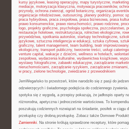
kursy językowe
,
leasing operacyjny
,
mapy turystyczne
,
marketing
mediacje
,
motoryzacja klasyczna
,
motywacja pracowników
,
ochro
przyrody
,
ochrona zwierząt
,
ogród botaniczny
,
organizacja eventó
organizacje młodzieżowe
,
outsourcing
,
planery podróży
,
pomoc sp
praca hybrydowa
,
praca zespołowa
,
prasa biznesowa
,
prasa kultu
prawo konsumenckie
,
prawo nieruchomości
,
prawo rodzinne
,
proc
logo
,
projekty graficzne
,
psychologia społeczna
,
pszczelarstwo
,
p
restauracje hotelowe
,
restrukturyzacja
,
rolnictwo ekologiczne
,
row
przywództwa
,
spotkania autorskie
,
startupy technologiczne
,
szkol
językowe
,
sztuczna inteligencja w edukacji
,
sztuka cyfrowa
,
sztuk
graficzny
,
talent management
,
team building
,
teatr improwizowany
ekologiczny
,
transport publiczny
,
tworzenie treści
,
usługi catering
venture capital
,
wakacje z dziećmi
,
wellness w hotelach
,
wolontar
zespołowa
,
wydarzenia kulturalne
,
wydawnictwa książkowe
,
wypo
wystawy fotograficzne
,
zabawki edukacyjne
,
zarządzanie marketi
nieruchomościami
,
zarządzanie ryzykiem
,
zarządzanie zmianami
w pracy
,
zielone technologie
,
zwiedzanie z przewodnikiem
JemWegańsko to przestrzeń, które narodziło się z pasji do jedze
odzwierzęcych i świadomego podejścia do codziennego żywienia. 
spotyka się z wygodą, a przepisy pokazują, że jadłospis oparty n
różnorodna, apetyczna i jednocześnie wartościowa. To kompendi
poszukują codziennych rozwiązań na śniadanie, posiłek w ciągu dn
przekąskę czy drobną przekąskę. Zobacz także Domowe Produkty
Zamienniki
. Na stronie królują sprawdzone receptury, które poma