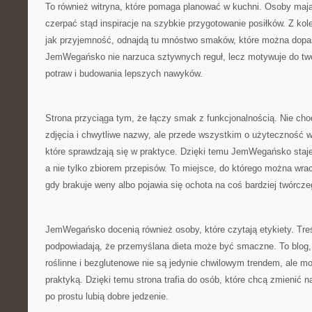
To również witryna, które pomaga planować w kuchni. Osoby ma
czerpać stąd inspiracje na szybkie przygotowanie posiłków. Z kolei
jak przyjemność, odnajdą tu mnóstwo smaków, które można dop
JemWegańsko nie narzuca sztywnych reguł, lecz motywuje do two
potraw i budowania lepszych nawyków.
Strona przyciąga tym, że łączy smak z funkcjonalnością. Nie chod
zdjęcia i chwytliwe nazwy, ale przede wszystkim o użyteczność w
które sprawdzają się w praktyce. Dzięki temu JemWegańsko staje
a nie tylko zbiorem przepisów. To miejsce, do którego można wr
gdy brakuje weny albo pojawia się ochota na coś bardziej twórcze
JemWegańsko docenią również osoby, które czytają etykiety. Treś
podpowiadają, że przemyślana dieta może być smaczne. To blog, 
roślinne i bezglutenowe nie są jedynie chwilowym trendem, ale m
praktyką. Dzięki temu strona trafia do osób, które chcą zmienić na
po prostu lubią dobre jedzenie.