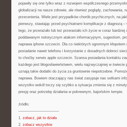
pojawiły się one tylko wraz z rozwojem współczesnego przemys
globalizacji na nasze zdrowie, ale również poglądy, zachowania, n
przecenienia. Wiele jest przypadków chorób psychicznych, na jaki
pierwszy, stawiając przed psychiatrami komplikacje z diagnozą –
tego, że przerażało lub też przerastało ich życie w coraz bardziej 
poddawanym notorycznym atakom informacyjnym, sugestiom, pr
naprawa iphone szczecin. Dla co niektórych ogromnym kłopotem n
posiadanie nawet telefonu i korzystanie z dosadnych dobroci siec
to choćby serwis apple szczecin. Szansa posiadania kontaktu za
każdego jest błogosławieństwem, wielu najzwyczajniej w świecie p
uznają takie dodatki do życia za gruntownie niepotrzebne. Pomoż
naprawa. Bowiem otaczający nas świat zasypuje nas setkami info
wszystko wokół toczy się szybko a sytuacja zmienia się z minuty
presję oraz potrzebę działania w pokrewnym, bajońskim tempie.
źródło:
———————————
1.
zobacz, jak to działa
2.
zobacz wszystkie