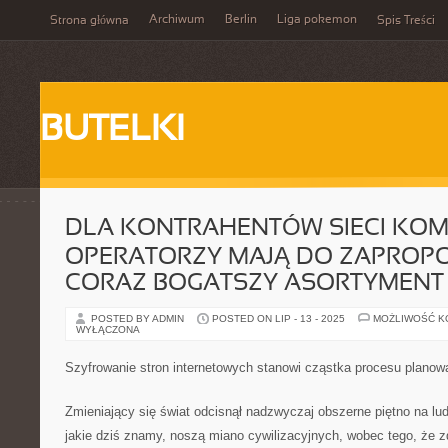
Archiwum
Berlin
Liga pokemon
Strona główna
Spis Treści
BUTELKI
DLA KONTRAHENTÓW SIECI K
OPERATORZY MAJĄ DO ZAPRO
CORAZ BOGATSZY ASORTYMENT
POSTED BY ADMIN
POSTED ON LIP - 13 - 2025
MOŻLIWOŚĆ 
WYŁĄCZONA
Szyfrowanie stron internetowych stanowi cząstka procesu planowa
Zmieniający się świat odcisnął nadzwyczaj obszerne piętno na lud
jakie dziś znamy, noszą miano cywilizacyjnych, wobec tego, że z