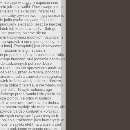
k nie żyje w ciągłym napięciu i nie
zenia jak pola walki. Równowaga jest o
zniejsza niż skrajność. Warto też
 potrzeby żywieniowe mogą się różnić.
ie jadła osoba aktywna fizycznie,
 pracujący siedząco, jeszcze inaczej
olatek lub kobieta w ciąży. Dlatego
 nie powinny opierać się na
jnym kopiowaniu modnych rozwiązań z
o, co sprawdza się u jednej osoby, nie
 u innej. Rozsądniej jest obserwować
m, poziom energii, sytość i
e po poszczególnych posiłkach. Taka
maga budować styl jedzenia naprawdę
do codziennych potrzeb. Duże
a także sposób spożywania posiłków.
pośpiechu, przed ekranem, podczas
stresie utrudnia zauważenie sygnałów
owiek kończy wtedy jedzenie dopiero
orcja znika z talerza, a nie wtedy, gdy
 już dość. Nawyk wolniejszego
kładnego przeżuwania i skupienia się
oże pomóc nie tylko w kontroli
 też w poprawie trawienia. To drobna
a z pozoru wydaje się mało istotna, ale
rzynosi bardzo konkretne korzyści.
drowych nawyków żywieniowych to
y najlepiej traktować jako inwestycję w
chodzi o szybki efekt na wadze przed
lecz o codzienne wsparcie organizmu,