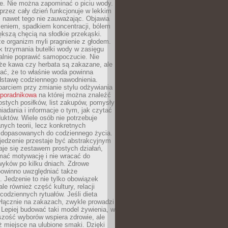
je. Nie można zapominać o piciu wody.
rzez cały dzień funkcjonuje w lekkim
 nawet tego nie zauważając. Objawia
zeniem, spadkiem koncentracji, bólem
ększą chęcią na słodkie przekąski.
że organizm myli pragnienie z głodem.
k trzymania butelki wody w zasięgu
alnie poprawić samopoczucie. Nie
że kawa czy herbata są zakazane, ale
ać, że to właśnie woda powinna
dstawę codziennego nawodnienia.
rciem przy zmianie stylu odżywiania
 poradnikowa
na której można znaleźć
ostych posiłków, list zakupów, pomysły
iadania i informacje o tym, jak czytać
duktów. Wiele osób nie potrzebuje
ych teorii, lecz konkretnych
 dopasowanych do codziennego życia.
jedzenie przestaje być abstrakcyjnym
aje się zestawem prostych działań,
ymać motywację i nie wracać do
yków po kilku dniach. Zdrowe
powinno uwzględniać także
 Jedzenie to nie tylko obowiązek
ale również część kultury, relacji
 codziennych rytuałów. Jeśli dieta
yłącznie na zakazach, zwykle prowadzi
i. Lepiej budować taki model żywienia, w
szość wyborów wspiera zdrowie, ale
ż miejsce na ulubione smaki. Dzięki