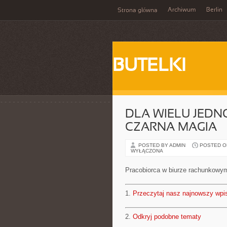
Archiwum
Berlin
Strona główna
BUTELKI
DLA WIELU JEDN
CZARNA MAGIA
POSTED BY ADMIN
POSTED ON 
WYŁĄCZONA
Pracobiorca w biurze rachunkowy
1.
Przeczytaj nasz najnowszy wpi
2.
Odkryj podobne tematy