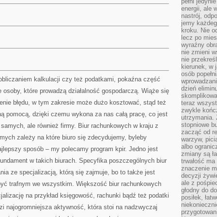
pełni jedyni
energii, ale
nastrój, odp
jemy każdeg
kroku. Nie o
lecz po mies
wyraźny obra
nie zmieni w
nie przekreś
kierunek, w 
osób popełn
bliczaniem kalkulacji czy też podatkami, pokaźna część
wprowadzaniu
dzień elimin
e osoby, które prowadzą działalność gospodarczą. Wiąże się
skomplikowan
ienie błędu, w tym zakresie może dużo kosztować, stąd też
teraz wszyst
zwykle kończ
ną pomocą, dzięki czemu wykona za nas całą pracę, co jest
utrzymania.
stopniowe b
s samych, ale również firmy. Biur rachunkowych w kraju z
zacząć od re
mych zależy na które biuro się zdecydujemy, byleby
warzyw, pic
albo ogranic
ajlepszy sposób – my polecamy program kpir. Jedno jest
zmiany są ła
fundament w takich biurach. Specyfika poszczególnych biur
trwałość ma
znaczenie m
ia ze specjalizacją, którą się zajmuje, bo to także jest
decyzji żywi
ale z pośpie
ę być trafnym we wszystkim. Większość biur rachunkowych
głodny do d
alizację na przykład księgowość, rachunki bądź też podatki
posiłek, łat
niekonieczni
zi najogromniejsza aktywność, która stoi na nadzwyczaj
przygotowan