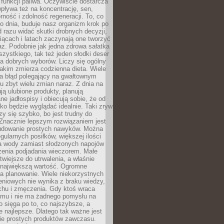
e funkcji paliwa. Oczywiście dostarcza
 wpływa też na koncentrację, sen,
orność i zdolność regeneracji. To, co
o dnia, buduje nasz organizm krok po
d razu widać skutki drobnych decyzji,
iącach i latach zaczynają one tworzyć
z. Podobnie jak jedna zdrowa sałatka
szystkiego, tak też jeden słodki deser
la dobrych wyborów. Liczy się ogólny
jakim zmierza codzienna dieta. Wiele
ia błąd polegający na gwałtownym
 zbyt wielu zmian naraz. Z dnia na
ują ulubione produkty, planują
e jadłospisy i obiecują sobie, że od
ko będzie wyglądać idealnie. Taki zryw
y się szybko, bo jest trudny do
 Znacznie lepszym rozwiązaniem jest
udowanie prostych nawyków. Można
gularnych posiłków, większej ilości
ia wody zamiast słodzonych napojów
zenia podjadania wieczorem. Małe
twiejsze do utrwalenia, a właśnie
 największą wartość. Ogromne
a planowanie. Wiele niekorzystnych
eniowych nie wynika z braku wiedzy,
chu i zmęczenia. Gdy ktoś wraca
omu i nie ma żadnego pomysłu na
wo sięga po to, co najszybsze, a
e najlepsze. Dlatego tak ważne jest
ie prostych produktów zawczasu.