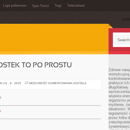
Liga pokemon
Tagi
Teletubisie
Spis Treści
SUB
OSTEK TO PO PROSTU
Zdrowe nawyk
restrykcyjną 
kontrolowan
praktyce ich
DLA
LIS - 9 - 2025
MOŻLIWOŚĆ KOMENTOWANIA
ZOSTAŁA
WIELU
długofalowy.
JEDNOSTEK
wyrzeczenia,
TO
wspiera ener
PO
m
PROSTU
organizmu pr
CZARNA
myślenie, ż
MAGIA
idealności. 
s
regularność 
przez kilka 
zniechęceni
żywieniowych