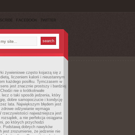
SCRIBE
FACEBOOK
TWITTER
i żywieniowe często kojarzą się z
dietą, liczeniem kalorii i nieustannym
iem każdego posiłku. Tymczasem w
 sens jest znacznie prostszy i bardziej
 Chodzi nie o krótkotrwałe
 lecz o taki sposób jedzenia, który
gię, dobre samopoczucie i kondycję
zez lata. Największym błędem jest
e zdrowe odżywianie wymaga
W rzeczywistości najważniejsza jest
i rozsądek, a nie perfekcja osiągana
dni, po których przychodzi
e. Podstawą dobrych nawyków
 jest zrozumienie, że jedzenie nie