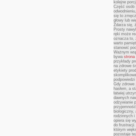
kolejne porc
Część osób p
odwodnieniu,
się to zmęc
głowy lub wi
Zdarza się, 
Prosty nawy
ręki może re
oznacza to, 
warto pamięt
stanowić po
Ważnym wspa
bywa
strona
przykłady pr
na zdrowe śn
etykiety pro
skomplikowan
podpowiedzi
Gdy zdrowe 
hasłem, a st
łatwiej utrz
dawnych naw
odżywianie 
przyjemność.
biologiczny, 
rodzinnych i
opiera się w
do frustracj
którym więk
pozostaje te