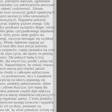
yż, pokrojone warzywa, ugotowane
t naturalny czy pełnoziarniste pieczywo
 ułatwić codzienność. Zdrowe
nie musi oznaczać godzin spędzonych
zęsto wystarczy kilka sensownych
nizacyjnych. Regularne jedzenie
ymać stabilny poziom energii. Gdy
zy posiłkami są bardzo długie, rośnie
dów głodu i przypadkowego objadania
m, który przez wiele godzin nie
ergii, zaczyna domagać się szybkiej
. Wtedy najłatwiej sięgnąć po
st food albo duże porcje jedzenia
 pośpiechu. Lepiej sprawdza się rytm
o stylu życia, ale oparty na pewnej
ości. Dla jednych będą to trzy
ki, dla innych trzy posiłki i jedna lub
ki. Najważniejsze, by unikać chaosu.
ecie ważna jest również jakość
ie chodzi o całkowite wykluczenie
, co przetworzone, lecz o świadome
zęściej na talerzu pojawiają się
ce, produkty pełnoziarniste, dobre
 i zdrowe tłuszcze, tym lepiej dla
akie jedzenie zwykle daje większą
arcza więcej składników odżywczych i
j regulować apetyt. Z kolei produkty
tworzone bywają smaczne i wygodne,
eść ich za dużo, ponieważ są
ne tak, by silnie pobudzać ochotę na