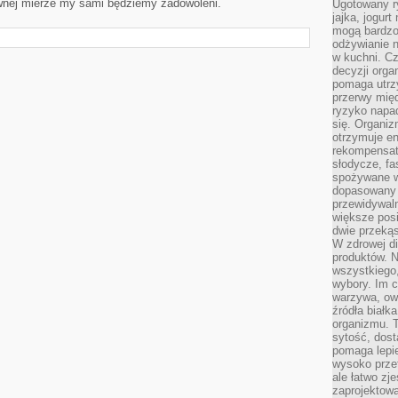
wnej mierze my sami będziemy zadowoleni.
Ugotowany r
jajka, jogur
mogą bardzo
odżywianie 
w kuchni. C
decyzji orga
pomaga utrz
przerwy międ
ryzyko napa
się. Organiz
otrzymuje en
rekompensaty
słodycze, fa
spożywane w
dopasowany d
przewidywaln
większe posił
dwie przekąs
W zdrowej di
produktów. N
wszystkiego
wybory. Im c
warzywa, owo
źródła białka
organizmu. T
sytość, dost
pomaga lepie
wysoko prze
ale łatwo zj
zaprojektowa