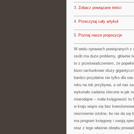
3.
Zobacz powiązane treści
4.
Przeczytaj cały artykuł
5.
Poznaj nasze propozycje
W wielu sprawach powiązanych z o
osób ma duże problemy, głównie t
to z przeświadczeniem, że popełn
biuro rachunkowe służy gigantycz
bardzo przydatne nie tylko dla na
roku na rok przybywa, a od nas sa
wykonało zadania zlecone w jak n
miarodajne – mała księgowość to 
w kraju wiąże się bez kwestionowan
niezmiernie istotne, bo nie da si
ma program księgowy i swoją specj
oraz z tego właśnie obrębu prowad