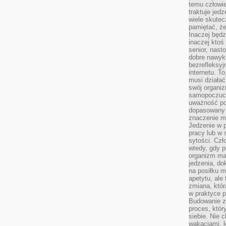
temu człowie
traktuje jed
wiele skutec
pamiętać, że
Inaczej będz
inaczej ktoś
senior, nast
dobre nawyki
bezrefleksy
internetu. T
musi działać
swój organiz
samopoczuci
uważność po
dopasowany 
znaczenie m
Jedzenie w 
pracy lub w 
sytości. Czł
wtedy, gdy p
organizm ma
jedzenia, do
na posiłku m
apetytu, ale
zmiana, któr
w praktyce p
Budowanie z
proces, któr
siebie. Nie 
wakacjami, 