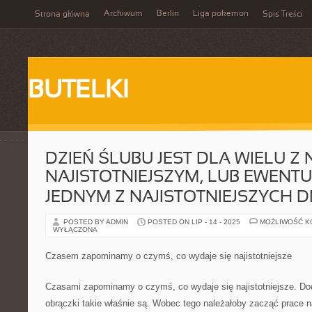
Archiwum
Berlin
Liga pokemon
Strona główna
Spis Treści
BUTELKI
DZIEŃ ŚLUBU JEST DLA WIELU Z 
NAJISTOTNIEJSZYM, LUB EWENT
JEDNYM Z NAJISTOTNIEJSZYCH D
POSTED BY ADMIN
POSTED ON LIP - 14 - 2025
MOŻLIWOŚĆ 
WYŁĄCZONA
Czasem zapominamy o czymś, co wydaje się najistotniejsze
Czasami zapominamy o czymś, co wydaje się najistotniejsze. Dod
obrączki takie właśnie są. Wobec tego należałoby zacząć prace n