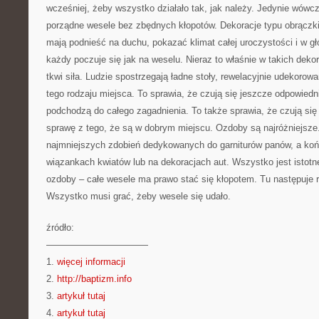
wcześniej, żeby wszystko działało tak, jak należy. Jedynie wów
porządne wesele bez zbędnych kłopotów. Dekoracje typu obrączki
mają podnieść na duchu, pokazać klimat całej uroczystości i w g
każdy poczuje się jak na weselu. Nieraz to właśnie w takich deko
tkwi siła. Ludzie spostrzegają ładne stoły, rewelacyjnie udekorow
tego rodzaju miejsca. To sprawia, że czują się jeszcze odpowiedni
podchodzą do całego zagadnienia. To także sprawia, że czują się 
sprawę z tego, że są w dobrym miejscu. Ozdoby są najróżniejsze
najmniejszych zdobień dedykowanych do garniturów panów, a koń
wiązankach kwiatów lub na dekoracjach aut. Wszystko jest istotn
ozdoby – całe wesele ma prawo stać się kłopotem. Tu następuje 
Wszystko musi grać, żeby wesele się udało.
źródło:
———————————
1.
więcej informacji
2.
http://baptizm.info
3.
artykuł tutaj
4.
artykuł tutaj