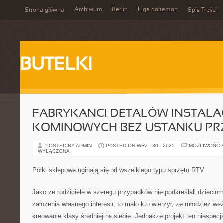
Archiwum
Berlin
Liga pokemon
Strona główna
Spis Treści
BUTELKI
FABRYKANCI DETALÓW INSTALAC
KOMINOWYCH BEZ USTANKU PRZ
POSTED BY ADMIN
POSTED ON WRZ - 30 - 2025
MOŻLIWOŚĆ 
WYŁĄCZONA
Półki sklepowe uginają się od wszelkiego typu sprzętu RTV
Jako że rodziciele w szeregu przypadków nie podkreślali dziecio
założenia własnego interesu, to mało kto wierzył, że młodzież w
kreowanie klasy średniej na siebie. Jednakże projekt ten niespecja