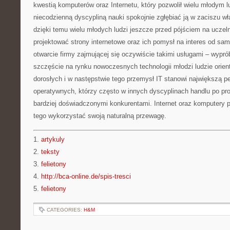
kwestią komputerów oraz Internetu, który pozwolił wielu młodym
niecodzienną dyscypliną nauki spokojnie zgłębiać ją w zaciszu wł
dzięki temu wielu młodych ludzi jeszcze przed pójściem na uczeln
projektować strony internetowe oraz ich pomysł na interes od sa
otwarcie firmy zajmującej się oczywiście takimi usługami – wypró
szczęście na rynku nowoczesnych technologii młodzi ludzie orientu
dorosłych i w następstwie tego przemysł IT stanowi największą p
operatywnych, którzy często w innych dyscyplinach handlu po pro
bardziej doświadczonymi konkurentami. Internet oraz komputery 
tego wykorzystać swoją naturalną przewagę.
1.
artykuly
2.
teksty
3.
felietony
4.
http://bca-online.de/spis-tresci
5.
felietony
CATEGORIES:
H&M