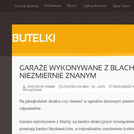
Archiwum
Berlin
Liga pokemon
Strona główna
Spis Treści
BUTELKI
GARAŻE WYKONYWANE Z BLACH
NIEZMIERNIE ZNANYM
POSTED BY ADMIN
POSTED ON WRZ - 28 - 2025
MOŻLIWOŚĆ 
WYŁĄCZONA
Na jakiejkolwiek działce czy również w ogrodzie domowym powin
odpowiednie
Garaże wykonywane z blachy są bardzo atrakcyjnym rozwiązanie
powstają bardzo błyskawicznie, a indywidualne zamówienie konkre