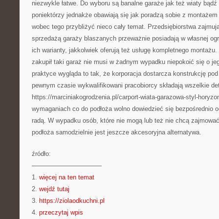
niezwykle łatwe. Do wyboru są banalne garaże jak też wiaty bądź 
poniektórzy jednakże obawiają się jak poradzą sobie z montażem t
wobec tego przybliżyć nieco cały temat. Przedsiębiorstwa zajmu
sprzedażą garaży blaszanych przeważnie posiadają w własnej ogro
ich warianty, jakkolwiek oferują też usługę kompletnego montażu.
zakupił taki garaż nie musi w żadnym wypadku niepokoić się o je
praktyce wygląda to tak, że korporacja dostarcza konstrukcję po
pewnym czasie wykwalifikowani pracobiorcy składają wszelkie det
https://marciniakogrodzenia.pl/carport-wiata-garazowa-styl-horyzon
wymaganiach co do podłoża wolno dowiedzieć się bezpośrednio od
radą. W wypadku osób, które nie mogą lub też nie chcą zajmowa
podłoża samodzielnie jest jeszcze akcesoryjna alternatywa.
źródło:
———————————
1.
więcej na ten temat
2.
wejdź tutaj
3.
https://ziolaodkuchni.pl
4.
przeczytaj wpis