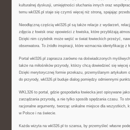
kulturalnej dyskusji, umiejętności słuchania innych oraz współpra
temu wkl326.pl staje się czymś więcej niż stroną, spajając przeds
Nieodłączną częścią wkl326.pl są także relacje z wydarzeń, relac
zdjęcia z łowisk oraz opowieści z łowiska, które przybliżają atmos
Dzięki nim czytelnik może wejść w świat łowieckich przeżyć, nawe
obserwatora. To źródło inspiracji, które wzmacnia identyfikację z
Portal wkl326.pl zaprasza zarówno na doświadczonych myśliwych, 
także na miłośników przyrody, którzy chcą dowiedzieć się więcej 
Dzięki merytorycznej formie przekazu, przemyślanym artykułom 
do przyrody, wkl326.pl buduje dialog pomiędzy odmiennymi punkt
WKL326 to portal, gdzie gospodarka łowiecka jest opisywane jako
zarządzania przyrodą, a nie tylko sposób spędzania czasu. To stro
racjonalne argumenty, tworząc unikalne miejsce dla wszystkich, k
w Polsce i na świecie.
Każda wizyta na wkl326.pl to szansa, by przemyśleć własne pod