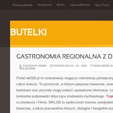
Archiwum
Berlin
Liga pokemon
Strona główna
Spis Treści
BUTELKI
GASTRONOMIA REGIONALNA Z D
POSTED BY ADMIN
POSTED ON LIS - 23 - 2025
MOŻLIWOŚĆ 
WYŁĄCZONA
Portal wkl326.pl to rozbudowany magazyn internetowy poświęcony
całym świecie. To przestrzeń, w którym pasjonaci łowiectwa, no
łowiskami oraz przyrody mogą znaleźć sprawdzone informacje, s
konkretne podpowiedzi dotyczące środowiska myśliwskiego.
Trop
w Literaturze i Filmie. WKL326 to społeczność łowców, kandydató
łowiectwa, a także pracowników leśnych, biologów i fotografów pr