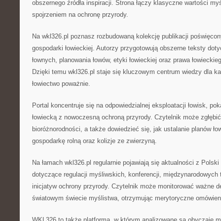
obszernego źródła inspiracji. Strona łączy klasyczne wartości my
spojrzeniem na ochronę przyrody.
Na wkl326.pl poznasz rozbudowaną kolekcję publikacji poświęc
gospodarki łowieckiej. Autorzy przygotowują obszerne teksty do
łownych, planowania łowów, etyki łowieckiej oraz prawa łowiecki
Dzięki temu wkl326.pl staje się kluczowym centrum wiedzy dla ka
łowiectwo poważnie.
Portal koncentruje się na odpowiedzialnej eksploatacji łowisk, pok
łowiecką z nowoczesną ochroną przyrody. Czytelnik może zgłębić
bioróżnorodności, a także dowiedzieć się, jak ustalanie planów ło
gospodarkę rolną oraz kolizje ze zwierzyną.
Na łamach wkl326.pl regularnie pojawiają się aktualności z Polski
dotyczące regulacji myśliwskich, konferencji, międzynarodowych 
inicjatyw ochrony przyrody. Czytelnik może monitorować ważne d
światowym świecie myślistwa, otrzymując merytoryczne omówien
WKL326 to także platforma, w którym analizowane są obyczaje myś