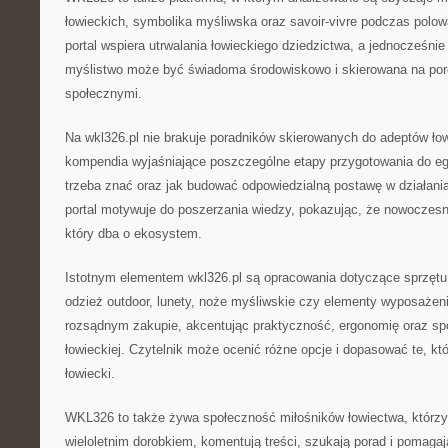
łowieckich, symbolika myśliwska oraz savoir-vivre podczas polo
portal wspiera utrwalania łowieckiego dziedzictwa, a jednocześn
myślistwo może być świadoma środowiskowo i skierowana na por
społecznymi.
Na wkl326.pl nie brakuje poradników skierowanych do adeptów łow
kompendia wyjaśniające poszczególne etapy przygotowania do eg
trzeba znać oraz jak budować odpowiedzialną postawę w działani
portal motywuje do poszerzania wiedzy, pokazując, że nowoczesn
który dba o ekosystem.
Istotnym elementem wkl326.pl są opracowania dotyczące sprzętu 
odzież outdoor, lunety, noże myśliwskie czy elementy wyposażenia
rozsądnym zakupie, akcentując praktyczność, ergonomię oraz sp
łowieckiej. Czytelnik może ocenić różne opcje i dopasować te, któ
łowiecki.
WKL326 to także żywa społeczność miłośników łowiectwa, którz
wieloletnim dorobkiem, komentują treści, szukają porad i pomagaj