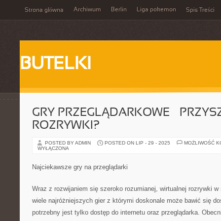
Archiwum
Berlin
Liga pokemon
Strona główna
Spis Treści
BUTELKI
GRY PRZEGLĄDARKOWE – PRZYS
ROZRYWKI?
POSTED BY ADMIN
POSTED ON LIP - 29 - 2025
MOŻLIWOŚĆ 
WYŁĄCZONA
Najciekawsze gry na przeglądarki
Wraz z rozwijaniem się szeroko rozumianej, wirtualnej rozrywki w 
wiele najróżniejszych gier z którymi doskonale może bawić się d
potrzebny jest tylko dostęp do internetu oraz przeglądarka. Obecn