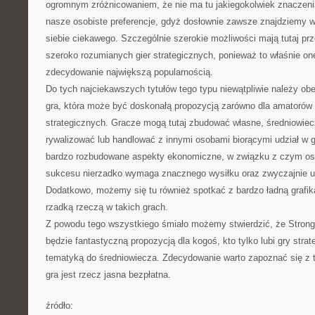
ogromnym zróżnicowaniem, że nie ma tu jakiegokolwiek znaczenia 
nasze osobiste preferencje, gdyż dosłownie zawsze znajdziemy wś
siebie ciekawego. Szczególnie szerokie możliwości mają tutaj p
szeroko rozumianych gier strategicznych, ponieważ to właśnie one
zdecydowanie największą popularnością.
Do tych najciekawszych tytułów tego typu niewątpliwie należy ob
gra, która może być doskonałą propozycją zarówno dla amatorów his
strategicznych. Gracze mogą tutaj zbudować własne, średniowiecz
rywalizować lub handlować z innymi osobami biorącymi udział w g
bardzo rozbudowane aspekty ekonomiczne, w związku z czym osią
sukcesu nierzadko wymaga znacznego wysiłku oraz zwyczajnie u
Dodatkowo, możemy się tu również spotkać z bardzo ładną grafik
rzadką rzeczą w takich grach.
Z powodu tego wszystkiego śmiało możemy stwierdzić, że Strong
będzie fantastyczną propozycją dla kogoś, kto tylko lubi gry stra
tematyką do średniowiecza. Zdecydowanie warto zapoznać się z t
gra jest rzecz jasna bezpłatna.
źródło: