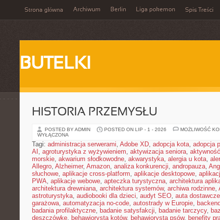
Archiwum
Berlin
Liga pokemon
Strona główna
Spis Treści
BUTELKI
HISTORIA PRZEMYSŁU
POSTED BY ADMIN
POSTED ON LIP - 1 - 2026
MOŻLIWOŚĆ K
WYŁĄCZONA
Tagi:
administracja serwerami
,
Adobe XD
,
adopcja kota
,
adopcja 
AI
,
agroturystyka z wyżywieniem
,
aktywizacja seniora
,
aktywność
morskie
,
akwarium słodkowodne
,
akwarystyka
,
alergia u kota
,
ale
Allegro
,
Alzheimer
,
Amazon
,
analiza konkurencji
,
andropauza
,
Ang
słuchowe
,
aplikacje cross-platform
,
aplikacje desktopowe
,
aplikac
PWA
,
aplikacje webowe
,
apteczka turystyczna
,
architektura aplika
architektura drewniana
,
architektura systemów
,
archiwa rodzinne
,
astroturystyka
,
audiobooki dla dzieci
,
audyt SEO
,
auta dostawcze
garażowa
,
automatyzacja no-code
,
autostrady w Europie
,
backen
badania profilaktyczne
,
badanie satysfakcji
,
badanie tarczycy
,
ba
deszczówkę
,
behawiorysta kotów
,
behawiorysta psów
,
benefity p