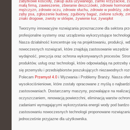
zabytkowe kościoły
,
zakup auta używanego
,
zamki krzyżackie
,
z
małą firmą
,
zawieszenie
,
zbieranie deszczówki
,
zdrowie hormonal
mężczyzn
,
zdrowie oczu
,
zdrowie słuchu
,
zdrowie w podróży
,
zdr
zęby psa
,
zgłoszenie budowy
,
zgubiony bagaż
,
zielone szkoły
,
zi
znaki drogowe
,
zwroty w sklepie
,
żywienie kur
,
żywopłot
Tworzymy innowacyjne rozwiązania przeznaczone dla sektora pr
profesjonalne systemy oraz urządzenia wykorzystujące technologi
Nasza działalność koncentruje się na projektowaniu, produkcji, w
nowoczesnych rozwiązań, które znajdują zastosowanie wszędzie t
wydajność, precyzja oraz ochrona wykonywanych procesów. Strona
produktów, usług oraz technologii, które odpowiadają na potrzeby
się przemysłu i przedsiębiorstw poszukujących niezawodnych roz
Polecam
Przemysł 4.0
i Wyzwania i Problemy Branży. Nasza ofe
wysokociśnieniowe, które zostały opracowane z myślą o najbard
zastosowaniach. Dostarczamy maszyny, pozwalające na realizac
oczyszczaniem, renowacją powierzchni, eliminacją warstw ochro
zadaniami wymagającymi wykorzystania energii wody pod bardzo 
zastosowaniu nowoczesnych technologii proponowane rozwiązani
jednocześnie przyjazne dla użytkownika.