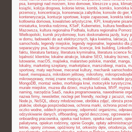
psa
,
kempingi nad morzem
,
kino domowe
,
kleszcze u psa
,
klima
książki
,
kolizja drogowa
,
kolonie letnie
,
kombi
,
komiks
,
komórka l
przemocy
,
koncentracja
,
konserwacja zabytków
,
konsole do gier
,
konteneryzacja
,
kontuzje sportowe
,
kopie zapasowe
,
korekta teks
kotłownia domowa
,
kowalstwo artystyczne
,
KPI
,
kreatywne pisani
miniaturka
,
kronika rodzinna
,
KSeF
,
Kubernetes
,
kultura feedback
Mazowsza
,
kultura regionalna Podhala
,
kultura regionalna Pomorz
Wielkopolski
,
kurnik przydomowy
,
kurs doskonalenia jazdy
,
kury 
w domu
,
ładowarki do aut elektrycznych
,
łąka kwietna
,
laktacja
,
L
samochodu
,
legendy miejskie
,
legendy regionalne
,
legowisko dla 
separacyjny psa
,
lekcje muzealne
,
licencje
,
link building
,
LinkedIn
faktu
,
literatura fantasy
,
literatura kryminalna
,
literatura science fic
lojalność klientów
,
lokalne atrakcje
,
lokalne SEO
,
lokalny biznes
,
lutowanie
,
macOS
,
majówka
,
malarstwo polskie
,
mandat
,
manga
,
lokalny
,
marketing szeptany
,
marketplace
,
marszobiegi
,
marża
,
ma
sportowy
,
maty węchowe
,
mecenat kultury
,
mechanik samochodo
haseł
,
menopauza
,
mikrobiom jelitowy
,
mikrofony
,
mikroprzedsięb
mikrowyprawy
,
mniej znane miejsca
,
mobilność ciała
,
modele jęz
MongoDB
,
montaż wideo
,
morfologia krwi
,
motocykle turystyczne
murale miejskie
,
muzea dla dzieci
,
muzyka ludowa
,
MVP
,
myjnia
naming
,
narzędzia SaaS
,
nauka programowania
,
nawodnienie org
nazwa firmy
,
newsletter
,
noclegi pet friendly
,
noclegi z jacuzzi
,
noc
Node.js
,
NoSQL
,
obozy młodzieżowe
,
obróbka zdjęć
,
obroża prz
ptaków
,
obsługa posprzedażowa
,
ochrona marki
,
ochrona przed 
oczko wodne
,
oddech przeponowy
,
odporność organizmu
,
odprawa
odzyskiwanie danych
,
offboarding
,
ogród deszczowy
,
ogrzewanie 
onboarding pracownika
,
opieka nad kotem
,
opieka nad psem
,
opi
paliatywna
,
opiekun rodzinny
,
opinie Google
,
opłaty administracyj
letnie
,
opony zimowe
,
opóźniony lot
,
orkiestry dęte
,
ortodoncja
,
oś
paczkomaty
,
pakowanie plecaka
,
pałace w Polsce
,
papuga falista