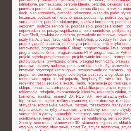
lotniskowe
,
permakultura
,
persona klienta
,
petsitter
,
pewność sieb
pierwsza pomoc dla kota
,
pierwsza pomoc dla psa
,
pierwsza pom
deck
,
plan sprzedaży
,
płatności odroczone
,
plaże dla psów
,
płynn
lecznicze
,
podatek od nieruchomości
,
podcasting
,
podróż pociąg
samochodem
,
podróże edukacyjne
,
podróże kamperem
,
podróże 
sezonem
,
podróże senioralne
,
podróże solo
,
podróże z kotem
,
po
odpowiedzialne
,
poezja współczesna
,
pola namiotowe
,
polityka p
PowerShell
,
powłoka ceramiczna
,
pozwolenie na budowę
,
prawa p
jazdy kat A
,
prawo jazdy kat B
,
PrestaShop
,
procedury firmowe
,
p
produktywność osobista
,
profilaktyka próchnicy
,
profilaktyka serc
rentowności
,
programowanie C sharp
,
programowanie Java
,
progr
programowanie Kotlin
,
programowanie PHP
,
programowanie Pytho
projekt ogrodu przydomowego
,
projektowanie interakcji
,
prompt en
prototypowanie
,
prywatność online
,
przegląd techniczny
,
przepisy
promowe
,
przerwy ruchowe
,
przestrzeń dla młodzieży
,
przewodnik
krzewów
,
przyczepa kempingowa
,
przygotowanie do maratonu
,
pr
przysmaki treningowe
,
psychodietetyka
,
pszczoły w ogrodzie
,
pun
ransomware
,
raport historii pojazdu
,
Raspberry Pi
,
raty online
,
Rea
recykling treści
,
redakcja tekstu
,
Redis
,
regeneracja po treningu
,
r
sklepu
,
rehabilitacja ortopedyczna
,
rehabilitacja po urazie
,
rejsy r
reklamacje
,
rękojmia
,
rekomendacje klientów
,
rekrutacja zdalna
,
r
kamienic
,
reportaż
,
research UX
,
REST API
,
rewitalizacja rynku
,
trip
,
rolowanie mięśni
,
rośliny akwariowe
,
router domowy
,
rozciąga
statyczne
,
rozgrzewka biegowa
,
rozrząd
,
rozszerzona rzeczywist
rutyna wieczorna
,
ryby akwariowe
,
rytm dobowy
,
rzemiosło artyst
samochód używany
,
samochód zastępczy
,
samochody miejskie
,
ściółkowanie
,
segmentacja klientów
,
self-publishing
,
sen sportowc
Shopify
,
sieć mesh
,
skanowanie 3D
,
skanseny regionalne
,
skład k
węglowy podróży
,
slow travel
,
smart TV
,
smycz treningowa
,
snyce