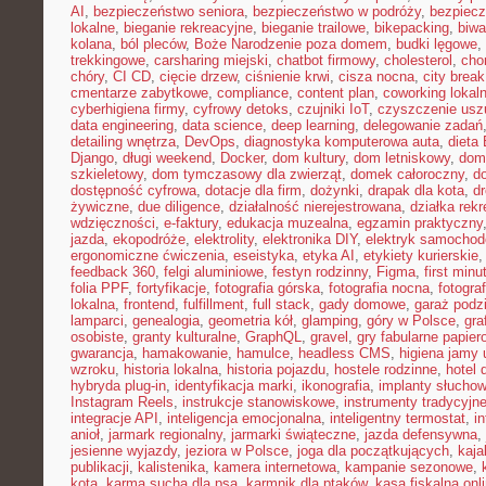
AI
,
bezpieczeństwo seniora
,
bezpieczeństwo w podróży
,
bezpiecz
lokalne
,
bieganie rekreacyjne
,
bieganie trailowe
,
bikepacking
,
biw
kolana
,
ból pleców
,
Boże Narodzenie poza domem
,
budki lęgowe
,
trekkingowe
,
carsharing miejski
,
chatbot firmowy
,
cholesterol
,
cho
chóry
,
CI CD
,
cięcie drzew
,
ciśnienie krwi
,
cisza nocna
,
city brea
cmentarze zabytkowe
,
compliance
,
content plan
,
coworking lokal
cyberhigiena firmy
,
cyfrowy detoks
,
czujniki IoT
,
czyszczenie usz
data engineering
,
data science
,
deep learning
,
delegowanie zadań
detailing wnętrza
,
DevOps
,
diagnostyka komputerowa auta
,
dieta
Django
,
długi weekend
,
Docker
,
dom kultury
,
dom letniskowy
,
dom
szkieletowy
,
dom tymczasowy dla zwierząt
,
domek całoroczny
,
d
dostępność cyfrowa
,
dotacje dla firm
,
dożynki
,
drapak dla kota
,
d
żywiczne
,
due diligence
,
działalność nierejestrowana
,
działka rek
wdzięczności
,
e-faktury
,
edukacja muzealna
,
egzamin praktyczny
jazda
,
ekopodróże
,
elektrolity
,
elektronika DIY
,
elektryk samocho
ergonomiczne ćwiczenia
,
eseistyka
,
etyka AI
,
etykiety kurierskie
feedback 360
,
felgi aluminiowe
,
festyn rodzinny
,
Figma
,
first minu
folia PPF
,
fortyfikacje
,
fotografia górska
,
fotografia nocna
,
fotogra
lokalna
,
frontend
,
fulfillment
,
full stack
,
gady domowe
,
garaż podz
lamparci
,
genealogia
,
geometria kół
,
glamping
,
góry w Polsce
,
gra
osobiste
,
granty kulturalne
,
GraphQL
,
gravel
,
gry fabularne papie
gwarancja
,
hamakowanie
,
hamulce
,
headless CMS
,
higiena jamy 
wzroku
,
historia lokalna
,
historia pojazdu
,
hostele rodzinne
,
hotel 
hybryda plug-in
,
identyfikacja marki
,
ikonografia
,
implanty słucho
Instagram Reels
,
instrukcje stanowiskowe
,
instrumenty tradycyjn
integracje API
,
inteligencja emocjonalna
,
inteligentny termostat
,
in
anioł
,
jarmark regionalny
,
jarmarki świąteczne
,
jazda defensywna
,
jesienne wyjazdy
,
jeziora w Polsce
,
joga dla początkujących
,
kaj
publikacji
,
kalistenika
,
kamera internetowa
,
kampanie sezonowe
,
kota
,
karma sucha dla psa
,
karmnik dla ptaków
,
kasa fiskalna onl