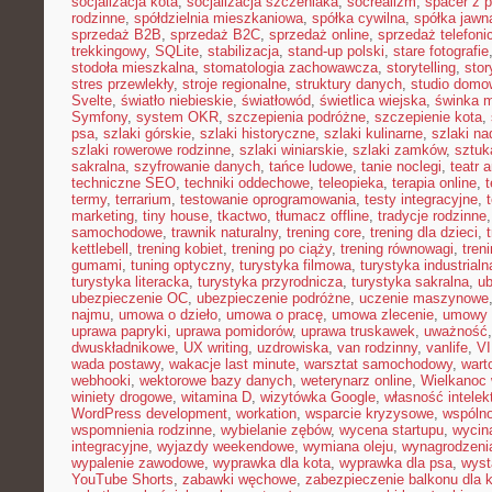
socjalizacja kota
,
socjalizacja szczeniaka
,
socrealizm
,
spacer z 
rodzinne
,
spółdzielnia mieszkaniowa
,
spółka cywilna
,
spółka jawn
sprzedaż B2B
,
sprzedaż B2C
,
sprzedaż online
,
sprzedaż telefoni
trekkingowy
,
SQLite
,
stabilizacja
,
stand-up polski
,
stare fotografie
stodoła mieszkalna
,
stomatologia zachowawcza
,
storytelling
,
stor
stres przewlekły
,
stroje regionalne
,
struktury danych
,
studio domo
Svelte
,
światło niebieskie
,
światłowód
,
świetlica wiejska
,
świnka 
Symfony
,
system OKR
,
szczepienia podróżne
,
szczepienie kota
,
psa
,
szlaki górskie
,
szlaki historyczne
,
szlaki kulinarne
,
szlaki n
szlaki rowerowe rodzinne
,
szlaki winiarskie
,
szlaki zamków
,
sztuk
sakralna
,
szyfrowanie danych
,
tańce ludowe
,
tanie noclegi
,
teatr 
techniczne SEO
,
techniki oddechowe
,
teleopieka
,
terapia online
,
t
termy
,
terrarium
,
testowanie oprogramowania
,
testy integracyjne
,
marketing
,
tiny house
,
tkactwo
,
tłumacz offline
,
tradycje rodzinne
samochodowe
,
trawnik naturalny
,
trening core
,
trening dla dzieci
,
kettlebell
,
trening kobiet
,
trening po ciąży
,
trening równowagi
,
tren
gumami
,
tuning optyczny
,
turystyka filmowa
,
turystyka industrialn
turystyka literacka
,
turystyka przyrodnicza
,
turystyka sakralna
,
ub
ubezpieczenie OC
,
ubezpieczenie podróżne
,
uczenie maszynowe
najmu
,
umowa o dzieło
,
umowa o pracę
,
umowa zlecenie
,
umowy
uprawa papryki
,
uprawa pomidorów
,
uprawa truskawek
,
uważność
dwuskładnikowe
,
UX writing
,
uzdrowiska
,
van rodzinny
,
vanlife
,
V
wada postawy
,
wakacje last minute
,
warsztat samochodowy
,
wart
webhooki
,
wektorowe bazy danych
,
weterynarz online
,
Wielkanoc 
winiety drogowe
,
witamina D
,
wizytówka Google
,
własność intelek
WordPress development
,
workation
,
wsparcie kryzysowe
,
wspóln
wspomnienia rodzinne
,
wybielanie zębów
,
wycena startupu
,
wycin
integracyjne
,
wyjazdy weekendowe
,
wymiana oleju
,
wynagrodzeni
wypalenie zawodowe
,
wyprawka dla kota
,
wyprawka dla psa
,
wyst
YouTube Shorts
,
zabawki węchowe
,
zabezpieczenie balkonu dla 