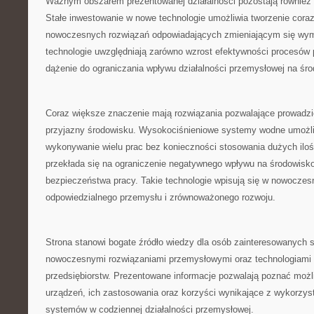
Ważnym obszarem prezentowanej działalności pozostają również
Stałe inwestowanie w nowe technologie umożliwia tworzenie coraz
nowoczesnych rozwiązań odpowiadających zmieniającym się wy
technologie uwzględniają zarówno wzrost efektywności procesów 
dążenie do ograniczania wpływu działalności przemysłowej na śr
Coraz większe znaczenie mają rozwiązania pozwalające prowadzi
przyjazny środowisku. Wysokociśnieniowe systemy wodne umożli
wykonywanie wielu prac bez konieczności stosowania dużych ilo
przekłada się na ograniczenie negatywnego wpływu na środowisk
bezpieczeństwa pracy. Takie technologie wpisują się w nowoczes
odpowiedzialnego przemysłu i zrównoważonego rozwoju.
Strona stanowi bogate źródło wiedzy dla osób zainteresowanych 
nowoczesnymi rozwiązaniami przemysłowymi oraz technologiami 
przedsiębiorstw. Prezentowane informacje pozwalają poznać moż
urządzeń, ich zastosowania oraz korzyści wynikające z wykorzys
systemów w codziennej działalności przemysłowej.