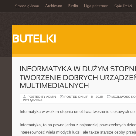
Archiwum
Berlin
Liga pokemon
Strona główna
Spis Treści
BUTELKI
INFORMATYKA W DUŻYM STOPNI
TWORZENIE DOBRYCH URZĄDZE
MULTIMEDIALNYCH
POSTED BY ADMIN
POSTED ON LIP - 5 - 2025
MOŻLIWOŚĆ K
WYŁĄCZONA
Informatyka w wielkim stopniu umożliwia tworzenie ciekawych ur
Informatyka, to na pewno jedna z najbardziej powszechnych dzied
interesowność wielu młodych ludzi, ale także starsze osoby przej