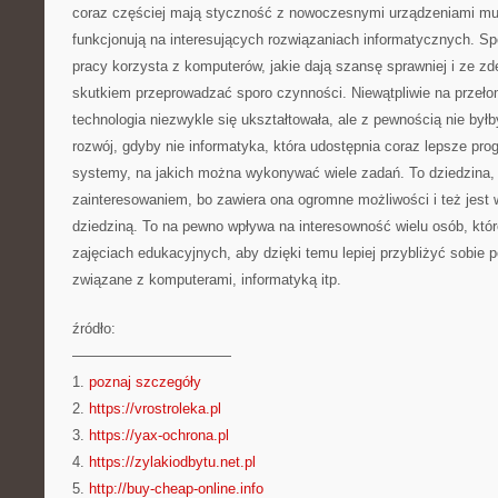
coraz częściej mają styczność z nowoczesnymi urządzeniami mul
funkcjonują na interesujących rozwiązaniach informatycznych. S
pracy korzysta z komputerów, jakie dają szansę sprawniej i ze z
skutkiem przeprowadzać sporo czynności. Niewątpliwie na przełomi
technologia niezwykle się ukształtowała, ale z pewnością nie był
rozwój, gdyby nie informatyka, która udostępnia coraz lepsze prog
systemy, na jakich można wykonywać wiele zadań. To dziedzina,
zainteresowaniem, bo zawiera ona ogromne możliwości i też jest
dziedziną. To na pewno wpływa na interesowność wielu osób, które
zajęciach edukacyjnych, aby dzięki temu lepiej przybliżyć sobie
związane z komputerami, informatyką itp.
źródło:
———————————
1.
poznaj szczegóły
2.
https://vrostroleka.pl
3.
https://yax-ochrona.pl
4.
https://zylakiodbytu.net.pl
5.
http://buy-cheap-online.info