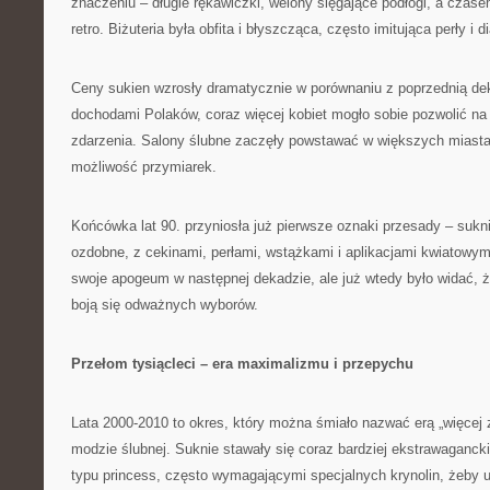
znaczeniu – długie rękawiczki, welony sięgające podłogi, a czas
retro. Biżuteria była obfita i błyszcząca, często imitująca perły i 
Ceny sukien wzrosły dramatycznie w porównaniu z poprzednią de
dochodami Polaków, coraz więcej kobiet mogło sobie pozwolić na
zdarzenia. Salony ślubne zaczęły powstawać w większych miastac
możliwość przymiarek.
Końcówka lat 90. przyniosła już pierwsze oznaki przesady – sukni
ozdobne, z cekinami, perłami, wstążkami i aplikacjami kwiatowym
swoje apogeum w następnej dekadzie, ale już wtedy było widać, ż
boją się odważnych wyborów.
Przełom tysiącleci – era maximalizmu i przepychu
Lata 2000-2010 to okres, który można śmiało nazwać erą „więcej z
modzie ślubnej. Suknie stawały się coraz bardziej ekstrawaganc
typu princess, często wymagającymi specjalnych krynolin, żeby 