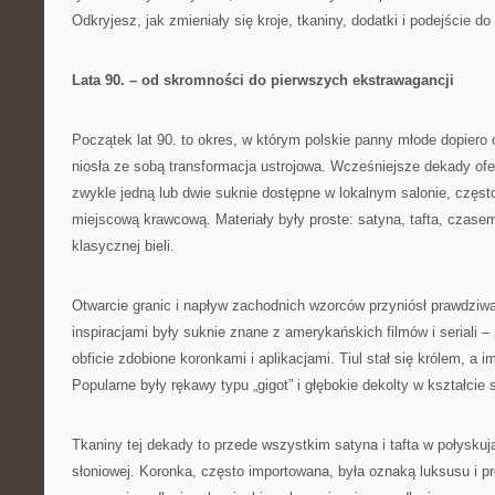
Odkryjesz, jak zmieniały się kroje, tkaniny, dodatki i podejście do 
Lata 90. – od skromności do pierwszych ekstrawagancji
Początek lat 90. to okres, w którym polskie panny młode dopiero 
niosła ze sobą transformacja ustrojowa. Wcześniejsze dekady ofe
zwykle jedną lub dwie suknie dostępne w lokalnym salonie, częs
miejscową krawcową. Materiały były proste: satyna, tafta, czas
klasycznej bieli.
Otwarcie granic i napływ zachodnich wzorców przyniósł prawdziw
inspiracjami były suknie znane z amerykańskich filmów i seriali 
obficie zdobione koronkami i aplikacjami. Tiul stał się królem, a i
Popularne były rękawy typu „gigot” i głębokie dekolty w kształcie 
Tkaniny tej dekady to przede wszystkim satyna i tafta w połyskują
słoniowej. Koronka, często importowana, była oznaką luksusu i pr