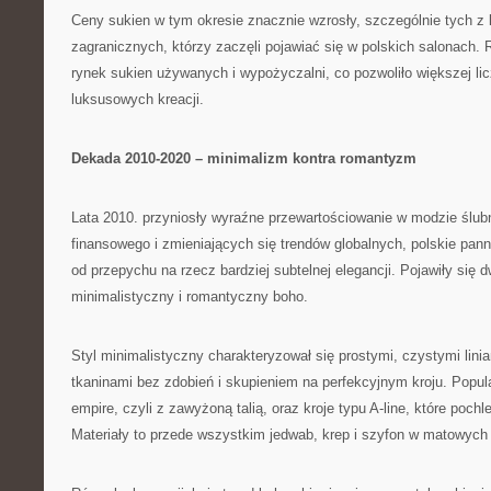
Ceny sukien w tym okresie znacznie wzrosły, szczególnie tych z k
zagranicznych, którzy zaczęli pojawiać się w polskich salonach.
rynek sukien używanych i wypożyczalni, co pozwoliło większej lic
luksusowych kreacji.
Dekada 2010-2020 – minimalizm kontra romantyzm
Lata 2010. przyniosły wyraźne przewartościowanie w modzie ślu
finansowego i zmieniających się trendów globalnych, polskie pan
od przepychu na rzecz bardziej subtelnej elegancji. Pojawiły się 
minimalistyczny i romantyczny boho.
Styl minimalistyczny charakteryzował się prostymi, czystymi linia
tkaninami bez zdobień i skupieniem na perfekcyjnym kroju. Popula
empire, czyli z zawyżoną talią, oraz kroje typu A-line, które poch
Materiały to przede wszystkim jedwab, krep i szyfon w matowyc