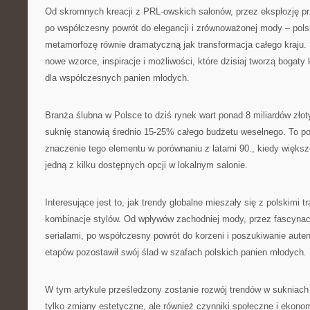
Od skromnych kreacji z PRL-owskich salonów, przez eksplozję prz
po współczesny powrót do elegancji i zrównoważonej mody – pol
metamorfozę równie dramatyczną jak transformacja całego kraju.
nowe wzorce, inspiracje i możliwości, które dzisiaj tworzą bogaty
dla współczesnych panien młodych.
Branża ślubna w Polsce to dziś rynek wart ponad 8 miliardów złot
suknię stanowią średnio 15-25% całego budżetu weselnego. To po
znaczenie tego elementu w porównaniu z latami 90., kiedy większ
jedną z kilku dostępnych opcji w lokalnym salonie.
Interesujące jest to, jak trendy globalne mieszały się z polskimi t
kombinacje stylów. Od wpływów zachodniej mody, przez fascynac
serialami, po współczesny powrót do korzeni i poszukiwanie aute
etapów pozostawił swój ślad w szafach polskich panien młodych.
W tym artykule prześledzony zostanie rozwój trendów w sukniach 
tylko zmiany estetyczne, ale również czynniki społeczne i ekonom