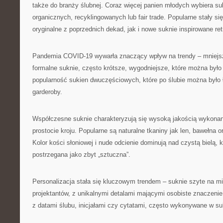
także do branży ślubnej. Coraz więcej panien młodych wybiera su
organicznych, recyklingowanych lub fair trade. Popularne stały si
oryginalne z poprzednich dekad, jak i nowe suknie inspirowane ret
Pandemia COVID-19 wywarła znaczący wpływ na trendy – mniejs
formalne suknie, często krótsze, wygodniejsze, które można było
popularność sukien dwuczęściowych, które po ślubie można było
garderoby.
Współczesne suknie charakteryzują się wysoką jakością wykonan
prostocie kroju. Popularne są naturalne tkaniny jak len, bawełna 
Kolor kości słoniowej i nude odcienie dominują nad czystą bielą, 
postrzegana jako zbyt „sztuczna”.
Personalizacja stała się kluczowym trendem – suknie szyte na mi
projektantów, z unikalnymi detalami mającymi osobiste znaczenie 
z datami ślubu, inicjałami czy cytatami, często wykonywane w su