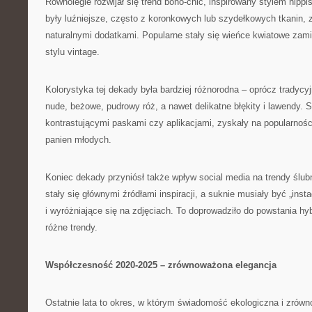
Równolegle rozwijał się trend boho-chic, inspirowany stylem hippi
były luźniejsze, często z koronkowych lub szydełkowych tkanin, z
naturalnymi dodatkami. Popularne stały się wieńce kwiatowe zami
stylu vintage.
Kolorystyka tej dekady była bardziej różnorodna – oprócz tradycyjn
nude, beżowe, pudrowy róż, a nawet delikatne błękity i lawendy. 
kontrastującymi paskami czy aplikacjami, zyskały na popularnoś
panien młodych.
Koniec dekady przyniósł także wpływ social media na trendy ślubn
stały się głównymi źródłami inspiracji, a suknie musiały być „ins
i wyróżniające się na zdjęciach. To doprowadziło do powstania h
różne trendy.
Współczesność 2020-2025 – zrównoważona elegancja
Ostatnie lata to okres, w którym świadomość ekologiczna i zrówn