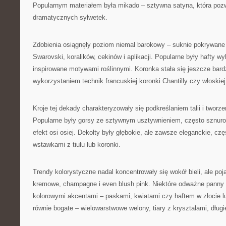
Popularnym materiałem była mikado – sztywna satyna, która pozw
dramatycznych sylwetek.
Zdobienia osiągnęły poziom niemal barokowy – suknie pokrywane 
Swarovski, koralików, cekinów i aplikacji. Popularne były hafty 
inspirowane motywami roślinnymi. Koronka stała się jeszcze bard
wykorzystaniem technik francuskiej koronki Chantilly czy włoskiej
Kroje tej dekady charakteryzowały się podkreślaniem talii i tworz
Popularne były gorsy ze sztywnym usztywnieniem, często sznurow
efekt osi osiej. Dekolty były głębokie, ale zawsze eleganckie, cz
wstawkami z tiulu lub koronki.
Trendy kolorystyczne nadal koncentrowały się wokół bieli, ale poj
kremowe, champagne i even blush pink. Niektóre odważne panny 
kolorowymi akcentami – paskami, kwiatami czy haftem w złocie lu
równie bogate – wielowarstwowe welony, tiary z kryształami, długi