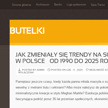
Archiwum
Berlin
Liga pokemon
Strona główna
Spis Treści
BUTELKI
JAK ZMIENIAŁY SIĘ TRENDY NA 
W POLSCE – OD 1990 DO 2025 R
POSTED BY ADMIN
POSTED ON CZE - 5 - 2025
MOŻLIWOŚĆ K
WYŁĄCZONA
Pamiętasz jeszcze czasy, kiedy każda panna młoda marzyła o suk
weselny z metrami tiulu i cekinami? Albo może należysz do pokole
minimalistyczne kreacje w stylu Meghan Markle? Ewolucja polskie
fascynująca podróż przez 35 lat przemian społecznych, ekonomic