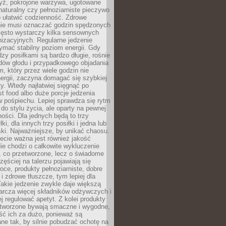
yż, pokrojone warzywa, ugotowane
t naturalny czy pełnoziarniste pieczywo
 ułatwić codzienność. Zdrowe
nie musi oznaczać godzin spędzonych
zęsto wystarczy kilka sensownych
nizacyjnych. Regularne jedzenie
ymać stabilny poziom energii. Gdy
zy posiłkami są bardzo długie, rośnie
dów głodu i przypadkowego objadania
m, który przez wiele godzin nie
ergii, zaczyna domagać się szybkiej
. Wtedy najłatwiej sięgnąć po
st food albo duże porcje jedzenia
 pośpiechu. Lepiej sprawdza się rytm
o stylu życia, ale oparty na pewnej
ości. Dla jednych będą to trzy
ki, dla innych trzy posiłki i jedna lub
ki. Najważniejsze, by unikać chaosu.
ecie ważna jest również jakość
ie chodzi o całkowite wykluczenie
, co przetworzone, lecz o świadome
zęściej na talerzu pojawiają się
ce, produkty pełnoziarniste, dobre
 i zdrowe tłuszcze, tym lepiej dla
akie jedzenie zwykle daje większą
arcza więcej składników odżywczych i
j regulować apetyt. Z kolei produkty
tworzone bywają smaczne i wygodne,
eść ich za dużo, ponieważ są
ne tak, by silnie pobudzać ochotę na