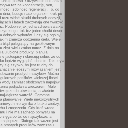
e funkcji paliwa. Oczywiście dostarcza
 wpływa też na koncentrację, sen,
orność i zdolność regeneracji. To, co
o dnia, buduje nasz organizm krok po
d razu widać skutki drobnych decyzji,
iącach i latach zaczynają one tworzyć
z. Podobnie jak jedna zdrowa sałatka
szystkiego, tak też jeden słodki deser
la dobrych wyborów. Liczy się ogólny
jakim zmierza codzienna dieta. Wiele
ia błąd polegający na gwałtownym
 zbyt wielu zmian naraz. Z dnia na
ują ulubione produkty, planują
e jadłospisy i obiecują sobie, że od
ko będzie wyglądać idealnie. Taki zryw
y się szybko, bo jest trudny do
 Znacznie lepszym rozwiązaniem jest
udowanie prostych nawyków. Można
gularnych posiłków, większej ilości
ia wody zamiast słodzonych napojów
zenia podjadania wieczorem. Małe
twiejsze do utrwalenia, a właśnie
 największą wartość. Ogromne
a planowanie. Wiele niekorzystnych
eniowych nie wynika z braku wiedzy,
chu i zmęczenia. Gdy ktoś wraca
omu i nie ma żadnego pomysłu na
wo sięga po to, co najszybsze, a
e najlepsze. Dlatego tak ważne jest
ie prostych produktów zawczasu.