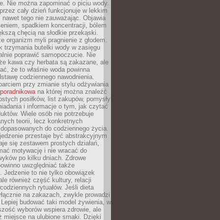
je. Nie można zapominać o piciu wody.
rzez cały dzień funkcjonuje w lekkim
 nawet tego nie zauważając. Objawia
zeniem, spadkiem koncentracji, bólem
ększą chęcią na słodkie przekąski.
że organizm myli pragnienie z głodem.
k trzymania butelki wody w zasięgu
alnie poprawić samopoczucie. Nie
że kawa czy herbata są zakazane, ale
ać, że to właśnie woda powinna
dstawę codziennego nawodnienia.
rciem przy zmianie stylu odżywiania
 poradnikowa
na której można znaleźć
ostych posiłków, list zakupów, pomysły
iadania i informacje o tym, jak czytać
duktów. Wiele osób nie potrzebuje
ych teorii, lecz konkretnych
 dopasowanych do codziennego życia.
jedzenie przestaje być abstrakcyjnym
aje się zestawem prostych działań,
ymać motywację i nie wracać do
yków po kilku dniach. Zdrowe
powinno uwzględniać także
 Jedzenie to nie tylko obowiązek
ale również część kultury, relacji
 codziennych rytuałów. Jeśli dieta
yłącznie na zakazach, zwykle prowadzi
i. Lepiej budować taki model żywienia, w
szość wyborów wspiera zdrowie, ale
ż miejsce na ulubione smaki. Dzięki