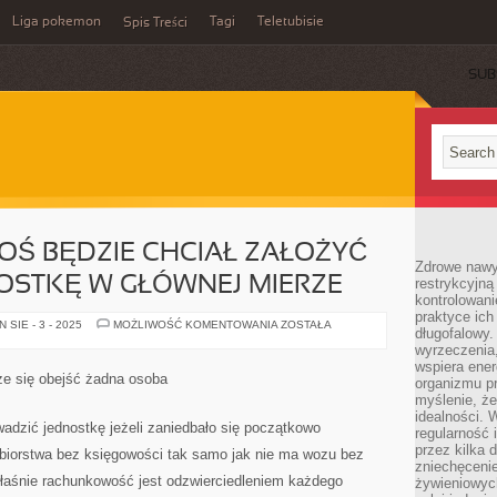
Liga pokemon
Tagi
Teletubisie
Spis Treści
SUB
KTOŚ BĘDZIE CHCIAŁ ZAŁOŻYĆ
Zdrowe nawyk
OSTKĘ W GŁÓWNEJ MIERZE
restrykcyjną 
kontrolowan
praktyce ich
JEŻELI
SIE - 3 - 2025
MOŻLIWOŚĆ KOMENTOWANIA
ZOSTAŁA
długofalowy.
DZISIAJ
KTOŚ
wyrzeczenia,
BĘDZIE
wspiera ener
CHCIAŁ
że się obejść żadna osoba
organizmu pr
ZAŁOŻYĆ
PRYWATNĄ
myślenie, ż
JEDNOSTKĘ
idealności. 
W
owadzić jednostkę jeżeli zaniedbało się początkowo
regularność 
GŁÓWNEJ
MIERZE
przez kilka 
biorstwa bez księgowości tak samo jak nie ma wozu bez
zniechęceni
właśnie rachunkowość jest odzwierciedleniem każdego
żywieniowych