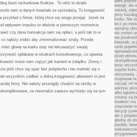
pełni jedyni
buj biuro rachunkowe Kraków . To otóż to dzięki
energii, ale
nastrój, odp
poszło nam w danym kwartale ze sprzedażą. To księgowość
jemy każdeg
przykład o firmie, którą chce się wrogo przejąć. Jeżeli na
kroku. Nie o
lecz po mies
od wpływem impulsu to właśnie w pierwszym momencie
wyraźny obra
wić czy dana transakcja nam się opłaci, a jeśli tak to w
nie zmieni w
nie przekreś
to co należy zrobić aby zminimalizować straty. Przede
kierunek, w 
osób popełn
 mieć głowę na karku oraz nie lekceważyć swojej
wprowadzaniu
przynieść opłakane w skutkach konsekwencje, co ujawnia
dzień elimin
skomplikowan
nkowość może nam ciążyć jak kamień w żołądku. Zimny i
teraz wszyst
że jeśli chce się spać bez pośpiechu i nie martwić się o
zwykle kończ
utrzymania.
zede wszystkim zadbać o dobrą księgowość albowiem to jest
stopniowe b
zacząć od re
ażdej firmy. Nie należy przenigdy chodzić na skróty w
warzyw, pic
 skomplikowane, ze nieomalże zawsze wychodzi się na tym
albo ogranic
zmiany są ła
trwałość ma
znaczenie m
decyzji żywi
ale z pośpie
głodny do d
posiłek, łat
niekonieczni
przygotowan