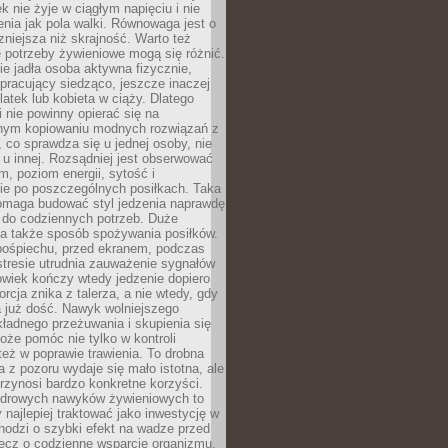
k nie żyje w ciągłym napięciu i nie
zenia jak pola walki. Równowaga jest o
zniejsza niż skrajność. Warto też
 potrzeby żywieniowe mogą się różnić.
ie jadła osoba aktywna fizycznie,
 pracujący siedząco, jeszcze inaczej
olatek lub kobieta w ciąży. Dlatego
 nie powinny opierać się na
jnym kopiowaniu modnych rozwiązań z
o, co sprawdza się u jednej osoby, nie
 u innej. Rozsądniej jest obserwować
m, poziom energii, sytość i
e po poszczególnych posiłkach. Taka
maga budować styl jedzenia naprawdę
do codziennych potrzeb. Duże
a także sposób spożywania posiłków.
pośpiechu, przed ekranem, podczas
stresie utrudnia zauważenie sygnałów
owiek kończy wtedy jedzenie dopiero
orcja znika z talerza, a nie wtedy, gdy
 już dość. Nawyk wolniejszego
kładnego przeżuwania i skupienia się
oże pomóc nie tylko w kontroli
 też w poprawie trawienia. To drobna
a z pozoru wydaje się mało istotna, ale
rzynosi bardzo konkretne korzyści.
drowych nawyków żywieniowych to
y najlepiej traktować jako inwestycję w
chodzi o szybki efekt na wadze przed
lecz o codzienne wsparcie organizmu,