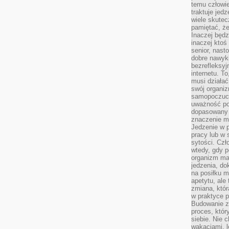
temu człowie
traktuje jed
wiele skutec
pamiętać, że
Inaczej będz
inaczej ktoś
senior, nast
dobre nawyki
bezrefleksy
internetu. T
musi działać
swój organiz
samopoczuci
uważność po
dopasowany 
znaczenie m
Jedzenie w 
pracy lub w 
sytości. Czł
wtedy, gdy p
organizm ma
jedzenia, do
na posiłku m
apetytu, ale
zmiana, któr
w praktyce p
Budowanie z
proces, któr
siebie. Nie 
wakacjami, 