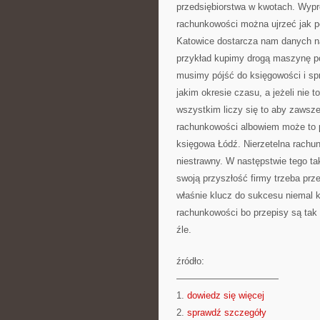
przedsiębiorstwa w kwotach. Wypró
rachunkowości można ujrzeć jak 
Katowice dostarcza nam danych na 
przykład kupimy drogą maszynę p
musimy pójść do księgowości i spra
jakim okresie czasu, a jeżeli nie 
wszystkim liczy się to aby zawsze
rachunkowości albowiem może to 
księgowa Łódź. Nierzetelna rachu
niestrawny. W następstwie tego tak
swoją przyszłość firmy trzeba pr
właśnie klucz do sukcesu niemal k
rachunkowości bo przepisy są tak
źle.
źródło:
———————————
1.
dowiedz się więcej
2.
sprawdź szczegóły