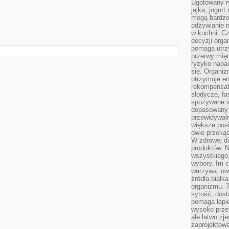
Ugotowany r
jajka, jogur
mogą bardzo
odżywianie 
w kuchni. C
decyzji orga
pomaga utrz
przerwy międ
ryzyko napa
się. Organiz
otrzymuje en
rekompensaty
słodycze, fa
spożywane w
dopasowany d
przewidywaln
większe posił
dwie przekąs
W zdrowej di
produktów. N
wszystkiego
wybory. Im c
warzywa, owo
źródła białka
organizmu. T
sytość, dost
pomaga lepie
wysoko prze
ale łatwo zj
zaprojektowa