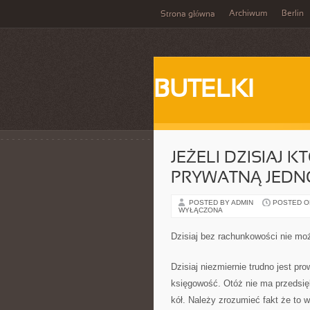
Archiwum
Berlin
Strona główna
BUTELKI
JEŻELI DZISIAJ 
PRYWATNĄ JEDN
POSTED BY ADMIN
POSTED ON 
WYŁĄCZONA
Dzisiaj bez rachunkowości nie mo
Dzisiaj niezmiernie trudno jest pr
księgowość. Otóż nie ma przedsię
kół. Należy zrozumieć fakt że to 