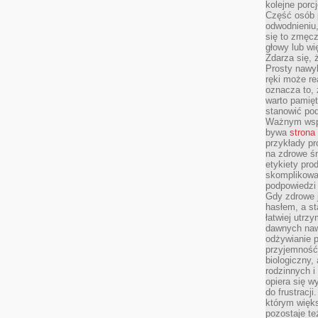
kolejne porc
Część osób p
odwodnieniu,
się to zmęc
głowy lub wi
Zdarza się, 
Prosty nawy
ręki może re
oznacza to, 
warto pamięt
stanowić po
Ważnym wspa
bywa
strona
przykłady pr
na zdrowe śn
etykiety pro
skomplikowan
podpowiedzi
Gdy zdrowe 
hasłem, a st
łatwiej utrz
dawnych naw
odżywianie 
przyjemność.
biologiczny, 
rodzinnych i
opiera się w
do frustracj
którym więk
pozostaje te