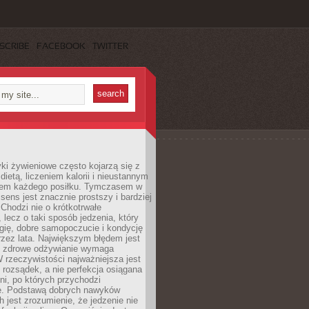
SCRIBE
FACEBOOK
TWITTER
i żywieniowe często kojarzą się z
dietą, liczeniem kalorii i nieustannym
iem każdego posiłku. Tymczasem w
 sens jest znacznie prostszy i bardziej
 Chodzi nie o krótkotrwałe
 lecz o taki sposób jedzenia, który
gię, dobre samopoczucie i kondycję
zez lata. Największym błędem jest
e zdrowe odżywianie wymaga
W rzeczywistości najważniejsza jest
i rozsądek, a nie perfekcja osiągana
dni, po których przychodzi
e. Podstawą dobrych nawyków
 jest zrozumienie, że jedzenie nie