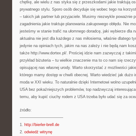
chętkę, ale wielu z nas styka się z przeszkodami jakie traktują 
prywatnego stylu. Sporo osób decyduje się wobec tego na korzys
– takich jak partner lub przyjaciele. Musimy niezwykle poważnie 
zagadnienia jakie traktuje planowania zakupowego obłędu. Nie m
jesteśmy w stanie trafić na ułomnego doradcę, jaki wybierze dla 
aktualna nie jest dla każdego z nas miłosierna, właśnie dlatego 
jedynie na opiniach tych, jakim na nas zależy i nie będą nam k
także http://www.dortex.pl/. Prościej idzie nam zazwyczaj z takim
przykład biżuteria – tu wielkie znaczenie ma to co nam się rzecz
opisującej nas własnej urody. Warto skorzystać z możliwości jaki
którego mamy dostęp w chwili obecnej. Warto wiedzieć jak dużo i
moda w XXI wieku. To naturalnie dzięki Internetowi wolno uzupeł
USA bez pokaźniejszych problemów, top nadzwyczaj interesująca 
temu, aby kupić ciuchy rodem z USA trzeba było udać się za oce
źródło:
———————————
1.
http://bierler-brell.de
2.
odwiedź witrynę