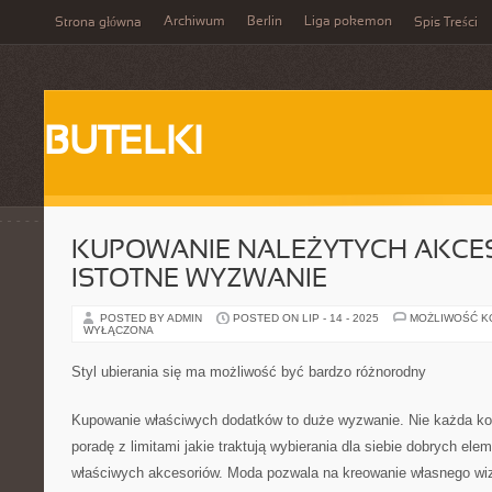
Archiwum
Berlin
Liga pokemon
Strona główna
Spis Treści
BUTELKI
KUPOWANIE NALEŻYTYCH AKCE
ISTOTNE WYZWANIE
POSTED BY ADMIN
POSTED ON LIP - 14 - 2025
MOŻLIWOŚĆ 
WYŁĄCZONA
Styl ubierania się ma możliwość być bardzo różnorodny
Kupowanie właściwych dodatków to duże wyzwanie. Nie każda ko
poradę z limitami jakie traktują wybierania dla siebie dobrych elem
właściwych akcesoriów. Moda pozwala na kreowanie własnego wi