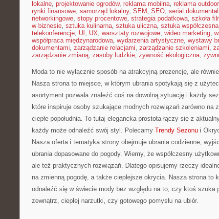
lokalne
,
projektowanie ogrodów
,
reklama mobilna
,
reklama outdoor
rynki finansowe
,
samorząd lokalny
,
SEM
,
SEO
,
serial dokumental
networkingowe
,
stopy procentowe
,
strategia podatkowa
,
szkoła fi
w biznesie
,
sztuka kulinarna
,
sztuka uliczna
,
sztuka współczesna
telekonferencje
,
UI
,
UX
,
warsztaty rozwojowe
,
wideo marketing
,
w
współpraca międzynarodowa
,
wydarzenia artystyczne
,
wystawy b
dokumentami
,
zarządzanie relacjami
,
zarządzanie szkoleniami
,
z
zarządzanie zmianą
,
zasoby ludzkie
,
żywność ekologiczna
,
żywno
Moda to nie wyłącznie sposób na atrakcyjną prezencję, ale równ
Nasza strona to miejsce, w którym ubrania spotykają się z użytec
asortyment pozwala znaleźć coś na dowolną sytuację i każdy se
które inspiruje osoby szukające modnych rozwiązań zarówno na zi
ciepłe popołudnia. To tutaj elegancka prostota łączy się z aktual
każdy może odnaleźć swój styl. Polecamy
Trendy Sezonu
i Okry
Nasza oferta i tematyka strony obejmuje ubrania codzienne, wyjśc
ubrania dopasowane do pogody. Wiemy, że współczesny użytkowni
ale też praktycznych rozwiązań. Dlatego opisujemy rzeczy idealne
na zmienną pogodę, a także cieplejsze okrycia. Nasza strona to
odnaleźć się w świecie mody bez względu na to, czy ktoś szuka 
zewnątrz, ciepłej narzutki, czy gotowego pomysłu na ubiór.