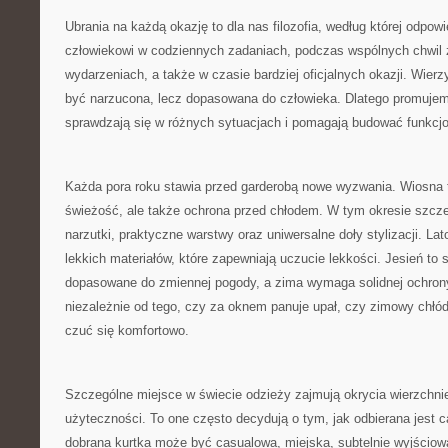
Ubrania na każdą okazję to dla nas filozofia, według której odpow
człowiekowi w codziennych zadaniach, podczas wspólnych chwil z
wydarzeniach, a także w czasie bardziej oficjalnych okazji. Wie
być narzucona, lecz dopasowana do człowieka. Dlatego promujem
sprawdzają się w różnych sytuacjach i pomagają budować funkcjo
Każda pora roku stawia przed garderobą nowe wyzwania. Wiosna t
świeżość, ale także ochrona przed chłodem. W tym okresie szcz
narzutki, praktyczne warstwy oraz uniwersalne doły stylizacji. La
lekkich materiałów, które zapewniają uczucie lekkości. Jesień to
dopasowane do zmiennej pogody, a zima wymaga solidnej ochrony
niezależnie od tego, czy za oknem panuje upał, czy zimowy chłó
czuć się komfortowo.
Szczególne miejsce w świecie odzieży zajmują okrycia wierzchni
użyteczności. To one często decydują o tym, jak odbierana jest ca
dobrana kurtka może być casualowa, miejska, subtelnie wyjściow