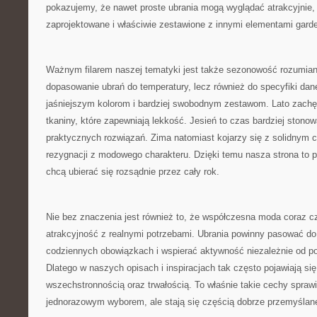
pokazujemy, że nawet proste ubrania mogą wyglądać atrakcyjnie, 
zaprojektowane i właściwie zestawione z innymi elementami garde
Ważnym filarem naszej tematyki jest także sezonowość rozumiana
dopasowanie ubrań do temperatury, lecz również do specyfiki dan
jaśniejszym kolorom i bardziej swobodnym zestawom. Lato zachęc
tkaniny, które zapewniają lekkość. Jesień to czas bardziej stonow
praktycznych rozwiązań. Zima natomiast kojarzy się z solidnym c
rezygnacji z modowego charakteru. Dzięki temu nasza strona to p
chcą ubierać się rozsądnie przez cały rok.
Nie bez znaczenia jest również to, że współczesna moda coraz cz
atrakcyjność z realnymi potrzebami. Ubrania powinny pasować d
codziennych obowiązkach i wspierać aktywność niezależnie od po
Dlatego w naszych opisach i inspiracjach tak często pojawiają si
wszechstronnością oraz trwałością. To właśnie takie cechy sprawi
jednorazowym wyborem, ale stają się częścią dobrze przemyślane