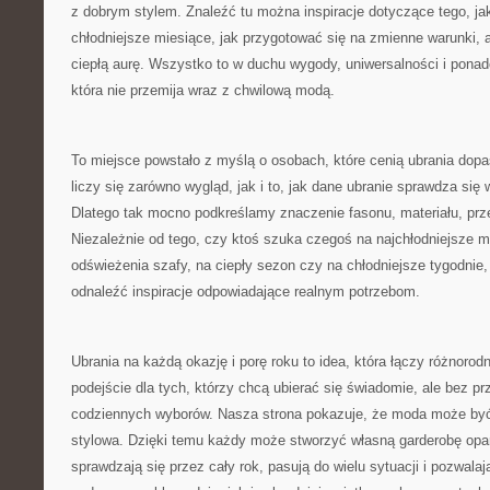
z dobrym stylem. Znaleźć tu można inspiracje dotyczące tego, ja
chłodniejsze miesiące, jak przygotować się na zmienne warunki, a
ciepłą aurę. Wszystko to w duchu wygody, uniwersalności i ponad
która nie przemija wraz z chwilową modą.
To miejsce powstało z myślą o osobach, które cenią ubrania dop
liczy się zarówno wygląd, jak i to, jak dane ubranie sprawdza si
Dlatego tak mocno podkreślamy znaczenie fasonu, materiału, prz
Niezależnie od tego, czy ktoś szuka czegoś na najchłodniejsze m
odświeżenia szafy, na ciepły sezon czy na chłodniejsze tygodnie
odnaleźć inspiracje odpowiadające realnym potrzebom.
Ubrania na każdą okazję i porę roku to idea, która łączy różnorod
podejście dla tych, którzy chcą ubierać się świadomie, ale bez 
codziennych wyborów. Nasza strona pokazuje, że moda może być
stylowa. Dzięki temu każdy może stworzyć własną garderobę opar
sprawdzają się przez cały rok, pasują do wielu sytuacji i pozwala