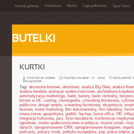
Archiwum
Berlin
Liga pokemon
Strona główna
Spis Treści
BUTELKI
KURTKI
POSTED BY ADMIN
POSTED ON MAR - 27 - 2026
MOŻLIWOŚĆ 
WYŁĄCZONA
Tagi:
akcesoria biurowe
,
aktorstwo
,
analiza Big Data
,
analiza fin
analiza trendów
,
animacje społecznościowe
,
architektura krajobra
automatyzacja marketingu
,
balet
,
banery
,
bank centralny
,
bezpiec
biznes w UE
,
casting
,
choreografia
,
consulting biznesowy
,
cyfrow
publiczna
,
design wnętrz
,
e-learning biznesowy
,
ekspertyza
,
emplo
biurowa
,
event marketing
,
film dokumentalny
,
film fabularny
,
foru
nowoczesne
,
geopolityka
,
grafitti
,
hip-hop
,
home office
,
HR
,
inflac
integracja kulturowa
,
jazz
,
kino niezależne
,
konferencje międzyna
ogrodowe
,
media społecznościowe w polityce
,
muzea sztuki
,
muz
danych
,
oprogramowanie CRM
,
oprogramowanie księgowe
,
organ
podcasty
,
pokazy mody
,
polityka europejska
,
pop
,
praca zdalna
,
p