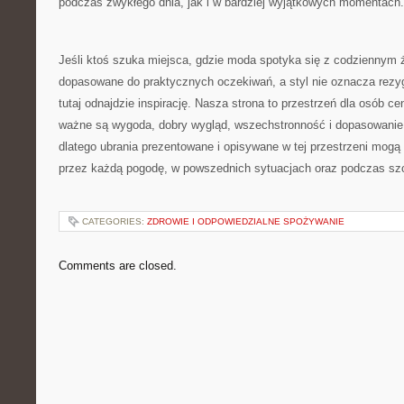
podczas zwykłego dnia, jak i w bardziej wyjątkowych momentach.
Jeśli ktoś szuka miejsca, gdzie moda spotyka się z codziennym 
dopasowane do praktycznych oczekiwań, a styl nie oznacza rezyg
tutaj odnajdzie inspirację. Nasza strona to przestrzeń dla osób c
ważne są wygoda, dobry wygląd, wszechstronność i dopasowanie 
dlatego ubrania prezentowane i opisywane w tej przestrzeni mog
przez każdą pogodę, w powszednich sytuacjach oraz podczas s
CATEGORIES:
ZDROWIE I ODPOWIEDZIALNE SPOŻYWANIE
Comments are closed.