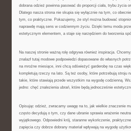
dobrana odzież powinna pasować do proporcji ciała, trybu życia o
Dlatego nasza strona nie skupia się wyłącznie na tym, co obecnie
tym, co praktyczne. Pokazujemy, że styl można budować stopniow
naprawdę mają sens w codziennym życiu. Dzięki temu moda przes
estetycznym elementem, a staje się narzędziem do tworzenia spó
Na naszej stronie ważną rolę odgrywa również inspiracja. Chcem
znalazł tutaj modowe podpowiedzi dopasowane do własnych potrz
na mroźne miesiące, inni chcą odświeżyć garderobę na czas więks
kompletują rzeczy na lato. Są też osoby, które potrzebują stroju n
takie, które stawiają przede wszystkim na wygodę codzienną. Wsz
jedno: chęć znalezienia ubrań, które będą jednocześnie estetycz
Opisując odzież, zwracamy uwagę na to, jak wielkie znaczenie ma
często decydują o tym, czy dane ubranie sprawia wrażenie neutra
wyjątkowego. Odpowiedni krój, staranne wykończenie, praktyczn
zapięcia czy dobrze dobrany materiał wpływają na wygodę użytko