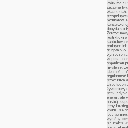
który ma słu
zaczyna być 
własne ciało
perspektywa
rezultatów, 
konsekwencja
decydują o t
Zdrowe nawyk
restrykcyjną 
kontrolowan
praktyce ich
długofalowy.
wyrzeczenia,
wspiera ener
organizmu pr
myślenie, ż
idealności. 
regularność 
przez kilka 
zniechęceni
żywieniowych
pełni jedyni
energii, ale
nastrój, odp
jemy każdeg
kroku. Nie o
lecz po mies
wyraźny obra
nie zmieni w
nie przekreś