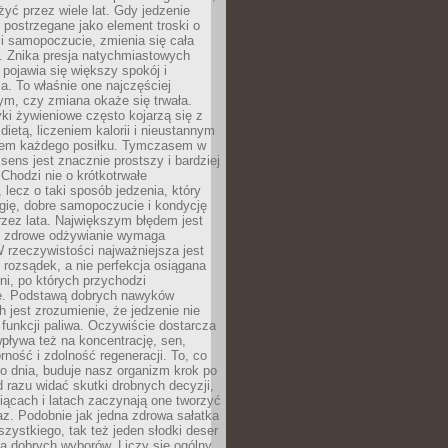
żyć przez wiele lat. Gdy jedzenie
postrzegane jako element troski o
 i samopoczucie, zmienia się cała
. Znika presja natychmiastowych
a pojawia się większy spokój i
. To właśnie one najczęściej
ym, czy zmiana okaże się trwała.
i żywieniowe często kojarzą się z
dietą, liczeniem kalorii i nieustannym
iem każdego posiłku. Tymczasem w
 sens jest znacznie prostszy i bardziej
 Chodzi nie o krótkotrwałe
 lecz o taki sposób jedzenia, który
gię, dobre samopoczucie i kondycję
zez lata. Największym błędem jest
e zdrowe odżywianie wymaga
W rzeczywistości najważniejsza jest
i rozsądek, a nie perfekcja osiągana
dni, po których przychodzi
e. Podstawą dobrych nawyków
 jest zrozumienie, że jedzenie nie
e funkcji paliwa. Oczywiście dostarcza
 wpływa też na koncentrację, sen,
orność i zdolność regeneracji. To, co
o dnia, buduje nasz organizm krok po
d razu widać skutki drobnych decyzji,
iącach i latach zaczynają one tworzyć
z. Podobnie jak jedna zdrowa sałatka
szystkiego, tak też jeden słodki deser
la dobrych wyborów. Liczy się ogólny