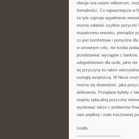
oferuje ona swoim odbiorcom, moż
formalności. Co najważniejsze w 
że tyle zajmuje wypełnienie wnios
można załatwić szybkie pożyczki
rozpatrzeniu wniosku, pieniądze p
co jest komfortowe i pomyślne dl
w umownym celu, nie trzeba podaw
przedstawiać wyciągów z banków,
udogodnieniem dla osób, jakie nie 
tej przyczyny ku takim wierzyteln
rozległą wziętością. W Necie możn
można się dowiedzieć, jaka pożycz
delikwenta. Pożądane byłoby z ta
stopniu opłacalną pożyczkę interne
wyratować także z problemów fina
nam prędkiej i mało kosztownej po
źródło:
———————————