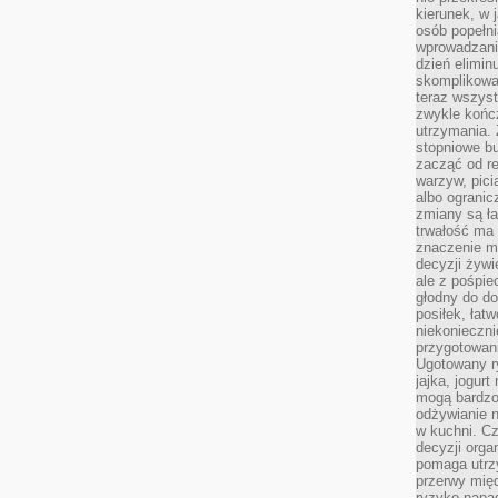
kierunek, w 
osób popełn
wprowadzaniu
dzień elimin
skomplikowan
teraz wszyst
zwykle kończ
utrzymania.
stopniowe b
zacząć od re
warzyw, pic
albo ogranic
zmiany są ła
trwałość ma
znaczenie m
decyzji żywi
ale z pośpie
głodny do d
posiłek, łat
niekonieczni
przygotowan
Ugotowany r
jajka, jogur
mogą bardzo
odżywianie 
w kuchni. C
decyzji orga
pomaga utrz
przerwy międ
ryzyko napa