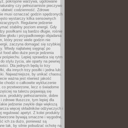
yż, pokrojone warzywa, ugotowane
t naturalny czy pełnoziarniste pieczywo
 ułatwić codzienność. Zdrowe
nie musi oznaczać godzin spędzonych
zęsto wystarczy kilka sensownych
nizacyjnych. Regularne jedzenie
ymać stabilny poziom energii. Gdy
zy posiłkami są bardzo długie, rośnie
dów głodu i przypadkowego objadania
m, który przez wiele godzin nie
ergii, zaczyna domagać się szybkiej
. Wtedy najłatwiej sięgnąć po
st food albo duże porcje jedzenia
 pośpiechu. Lepiej sprawdza się rytm
o stylu życia, ale oparty na pewnej
ości. Dla jednych będą to trzy
ki, dla innych trzy posiłki i jedna lub
ki. Najważniejsze, by unikać chaosu.
ecie ważna jest również jakość
ie chodzi o całkowite wykluczenie
, co przetworzone, lecz o świadome
zęściej na talerzu pojawiają się
ce, produkty pełnoziarniste, dobre
 i zdrowe tłuszcze, tym lepiej dla
akie jedzenie zwykle daje większą
arcza więcej składników odżywczych i
j regulować apetyt. Z kolei produkty
tworzone bywają smaczne i wygodne,
eść ich za dużo, ponieważ są
ne tak, by silnie pobudzać ochotę na