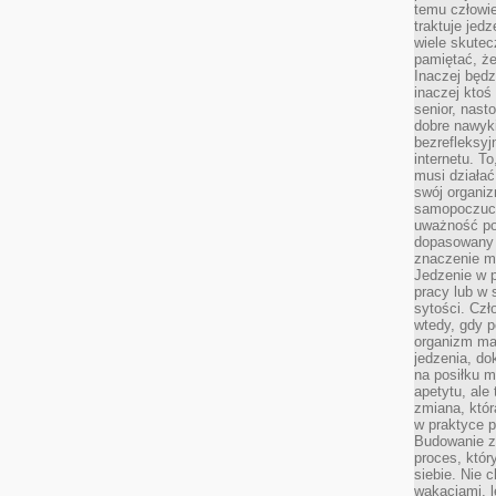
temu człowie
traktuje jed
wiele skutec
pamiętać, że
Inaczej będz
inaczej ktoś
senior, nast
dobre nawyki
bezrefleksy
internetu. T
musi działać
swój organiz
samopoczuci
uważność po
dopasowany 
znaczenie m
Jedzenie w 
pracy lub w 
sytości. Czł
wtedy, gdy p
organizm ma
jedzenia, do
na posiłku m
apetytu, ale
zmiana, któr
w praktyce p
Budowanie z
proces, któr
siebie. Nie 
wakacjami, 