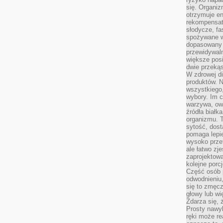
się. Organiz
otrzymuje en
rekompensaty
słodycze, fa
spożywane w
dopasowany d
przewidywaln
większe posił
dwie przekąs
W zdrowej di
produktów. N
wszystkiego
wybory. Im c
warzywa, owo
źródła białka
organizmu. T
sytość, dost
pomaga lepie
wysoko prze
ale łatwo zj
zaprojektowa
kolejne porc
Część osób p
odwodnieniu,
się to zmęc
głowy lub wi
Zdarza się, 
Prosty nawy
ręki może re