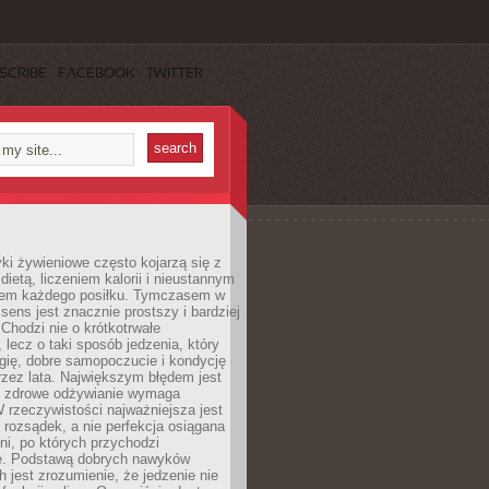
SCRIBE
FACEBOOK
TWITTER
i żywieniowe często kojarzą się z
dietą, liczeniem kalorii i nieustannym
iem każdego posiłku. Tymczasem w
 sens jest znacznie prostszy i bardziej
 Chodzi nie o krótkotrwałe
 lecz o taki sposób jedzenia, który
gię, dobre samopoczucie i kondycję
zez lata. Największym błędem jest
e zdrowe odżywianie wymaga
W rzeczywistości najważniejsza jest
i rozsądek, a nie perfekcja osiągana
dni, po których przychodzi
e. Podstawą dobrych nawyków
 jest zrozumienie, że jedzenie nie