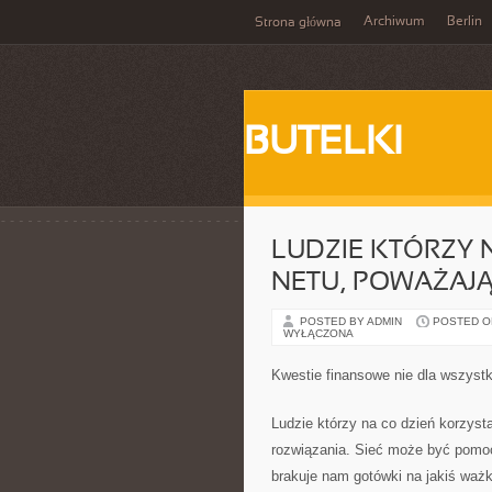
Archiwum
Berlin
Strona główna
BUTELKI
LUDZIE KTÓRZY 
NETU, POWAŻAJĄ
POSTED BY ADMIN
POSTED ON 
WYŁĄCZONA
Kwestie finansowe nie dla wszystk
Ludzie którzy na co dzień korzyst
rozwiązania. Sieć może być pomo
brakuje nam gotówki na jakiś ważki