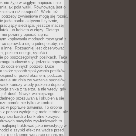
k nie żyje w ciągłym napięciu i nie
zenia jak pola walki. Równowaga jest o
zniejsza niż skrajność. Warto też
 potrzeby żywieniowe mogą się różnić.
ie jadła osoba aktywna fizycznie,
 pracujący siedząco, jeszcze inaczej
olatek lub kobieta w ciąży. Dlatego
 nie powinny opierać się na
jnym kopiowaniu modnych rozwiązań z
o, co sprawdza się u jednej osoby, nie
 u innej. Rozsądniej jest obserwować
m, poziom energii, sytość i
e po poszczególnych posiłkach. Taka
maga budować styl jedzenia naprawdę
do codziennych potrzeb. Duże
a także sposób spożywania posiłków.
pośpiechu, przed ekranem, podczas
stresie utrudnia zauważenie sygnałów
owiek kończy wtedy jedzenie dopiero
orcja znika z talerza, a nie wtedy, gdy
 już dość. Nawyk wolniejszego
kładnego przeżuwania i skupienia się
oże pomóc nie tylko w kontroli
 też w poprawie trawienia. To drobna
a z pozoru wydaje się mało istotna, ale
rzynosi bardzo konkretne korzyści.
drowych nawyków żywieniowych to
y najlepiej traktować jako inwestycję w
chodzi o szybki efekt na wadze przed
lecz o codzienne wsparcie organizmu,