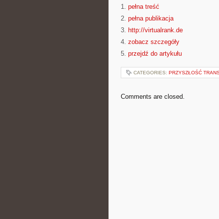
1.
pełna treść
2.
pełna publikacja
3.
http://virtualrank.de
4.
zobacz szczegóły
5.
przejdź do artykułu
CATEGORIES:
PRZYSZŁOŚĆ TRAN
Comments are closed.