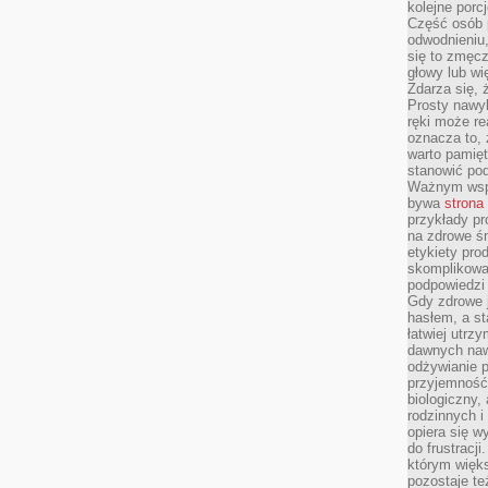
kolejne porc
Część osób p
odwodnieniu,
się to zmęc
głowy lub wi
Zdarza się, 
Prosty nawy
ręki może re
oznacza to, 
warto pamięt
stanowić po
Ważnym wspa
bywa
strona
przykłady pr
na zdrowe śn
etykiety pro
skomplikowan
podpowiedzi
Gdy zdrowe 
hasłem, a st
łatwiej utrz
dawnych naw
odżywianie 
przyjemność.
biologiczny, 
rodzinnych i
opiera się w
do frustracj
którym więk
pozostaje te