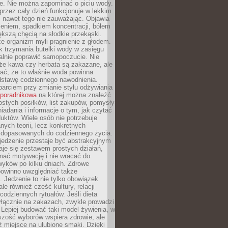
je. Nie można zapominać o piciu wody.
rzez cały dzień funkcjonuje w lekkim
 nawet tego nie zauważając. Objawia
zeniem, spadkiem koncentracji, bólem
ększą chęcią na słodkie przekąski.
że organizm myli pragnienie z głodem.
k trzymania butelki wody w zasięgu
alnie poprawić samopoczucie. Nie
że kawa czy herbata są zakazane, ale
ać, że to właśnie woda powinna
dstawę codziennego nawodnienia.
rciem przy zmianie stylu odżywiania
 poradnikowa
na której można znaleźć
ostych posiłków, list zakupów, pomysły
iadania i informacje o tym, jak czytać
duktów. Wiele osób nie potrzebuje
ych teorii, lecz konkretnych
 dopasowanych do codziennego życia.
jedzenie przestaje być abstrakcyjnym
aje się zestawem prostych działań,
ymać motywację i nie wracać do
yków po kilku dniach. Zdrowe
powinno uwzględniać także
 Jedzenie to nie tylko obowiązek
ale również część kultury, relacji
 codziennych rytuałów. Jeśli dieta
yłącznie na zakazach, zwykle prowadzi
i. Lepiej budować taki model żywienia, w
szość wyborów wspiera zdrowie, ale
ż miejsce na ulubione smaki. Dzięki