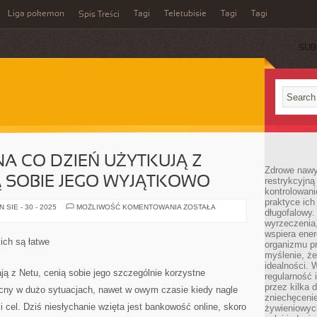
Liga pokemon
Tagi
Teletubisie
Tagi
Tagi
Spis Treści
SUB
NA CO DZIEŃ UŻYTKUJĄ Z
Zdrowe nawyk
 SOBIE JEGO WYJĄTKOWO
restrykcyjną 
kontrolowan
praktyce ich
LUDZIE
SIE - 30 - 2025
MOŻLIWOŚĆ KOMENTOWANIA
ZOSTAŁA
długofalowy.
KTÓRZY
NA
wyrzeczenia,
CO
wspiera ener
DZIEŃ
ich są łatwe
organizmu pr
UŻYTKUJĄ
Z
myślenie, ż
NETU,
idealności. 
POWAŻAJĄ
ają z Netu, cenią sobie jego szczególnie korzystne
regularność 
SOBIE
JEGO
przez kilka 
cny w dużo sytuacjach, nawet w owym czasie kiedy nagle
WYJĄTKOWO
zniechęceni
 cel. Dziś niesłychanie wzięta jest bankowość online, skoro
żywieniowych