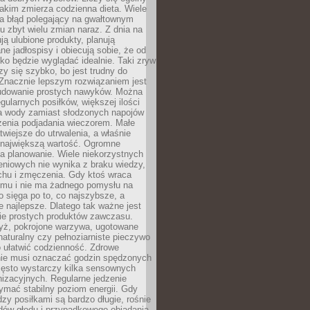
jakim zmierza codzienna dieta. Wiele
ia błąd polegający na gwałtownym
 zbyt wielu zmian naraz. Z dnia na
ują ulubione produkty, planują
e jadłospisy i obiecują sobie, że od
ko będzie wyglądać idealnie. Taki zryw
y się szybko, bo jest trudny do
 Znacznie lepszym rozwiązaniem jest
udowanie prostych nawyków. Można
gularnych posiłków, większej ilości
ia wody zamiast słodzonych napojów
zenia podjadania wieczorem. Małe
twiejsze do utrwalenia, a właśnie
 największą wartość. Ogromne
a planowanie. Wiele niekorzystnych
eniowych nie wynika z braku wiedzy,
chu i zmęczenia. Gdy ktoś wraca
omu i nie ma żadnego pomysłu na
wo sięga po to, co najszybsze, a
e najlepsze. Dlatego tak ważne jest
ie prostych produktów zawczasu.
yż, pokrojone warzywa, ugotowane
t naturalny czy pełnoziarniste pieczywo
 ułatwić codzienność. Zdrowe
nie musi oznaczać godzin spędzonych
zęsto wystarczy kilka sensownych
nizacyjnych. Regularne jedzenie
ymać stabilny poziom energii. Gdy
zy posiłkami są bardzo długie, rośnie
dów głodu i przypadkowego objadania