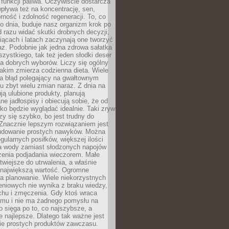
e funkcji paliwa. Oczywiście dostarcza
 wpływa też na koncentrację, sen,
orność i zdolność regeneracji. To, co
o dnia, buduje nasz organizm krok po
d razu widać skutki drobnych decyzji,
iącach i latach zaczynają one tworzyć
z. Podobnie jak jedna zdrowa sałatka
szystkiego, tak też jeden słodki deser
la dobrych wyborów. Liczy się ogólny
jakim zmierza codzienna dieta. Wiele
ia błąd polegający na gwałtownym
 zbyt wielu zmian naraz. Z dnia na
ują ulubione produkty, planują
e jadłospisy i obiecują sobie, że od
ko będzie wyglądać idealnie. Taki zryw
y się szybko, bo jest trudny do
 Znacznie lepszym rozwiązaniem jest
udowanie prostych nawyków. Można
gularnych posiłków, większej ilości
ia wody zamiast słodzonych napojów
zenia podjadania wieczorem. Małe
twiejsze do utrwalenia, a właśnie
 największą wartość. Ogromne
a planowanie. Wiele niekorzystnych
eniowych nie wynika z braku wiedzy,
chu i zmęczenia. Gdy ktoś wraca
omu i nie ma żadnego pomysłu na
wo sięga po to, co najszybsze, a
e najlepsze. Dlatego tak ważne jest
ie prostych produktów zawczasu.