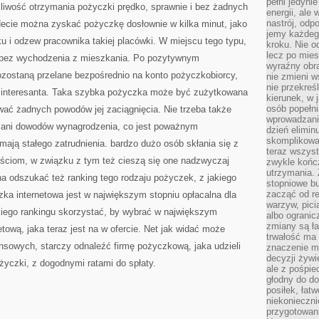
pełni jedyni
liwość otrzymania pożyczki prędko, sprawnie i bez żadnych
energii, ale
nastrój, odp
Necie można zyskać pożyczkę dosłownie w kilka minut, jako
jemy każdeg
ku i odzew pracownika takiej placówki. W miejscu tego typu,
kroku. Nie o
lecz po mies
 bez wychodzenia z mieszkania. Po pozytywnym
wyraźny obra
ozostaną przelane bezpośrednio na konto pożyczkobiorcy,
nie zmieni w
nie przekreś
a interesanta. Taka szybka pożyczka może być zużytkowana
kierunek, w 
osób popełn
ać żadnych powodów jej zaciągnięcia. Nie trzeba także
wprowadzaniu
 ani dowodów wynagrodzenia, co jest poważnym
dzień elimin
skomplikowan
mają stałego zatrudnienia. bardzo dużo osób skłania się z
teraz wszyst
ościom, w związku z tym też cieszą się one nadzwyczaj
zwykle kończ
utrzymania.
a odszukać też ranking tego rodzaju pożyczek, z jakiego
stopniowe b
zacząć od re
ka internetowa jest w największym stopniu opłacalna dla
warzyw, pic
kiego rankingu skorzystać, by wybrać w największym
albo ogranic
zmiany są ła
tową, jaka teraz jest na w ofercie. Net jak widać może
trwałość ma
nsowych, starczy odnaleźć firmę pożyczkową, jaka udzieli
znaczenie m
decyzji żywi
życzki, z dogodnymi ratami do spłaty.
ale z pośpie
głodny do d
posiłek, łat
niekonieczni
przygotowan