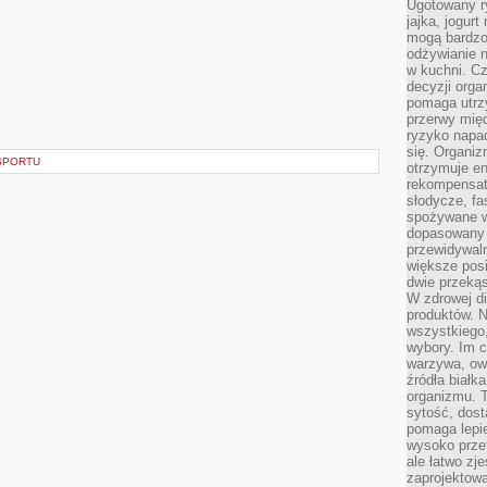
Ugotowany r
jajka, jogur
mogą bardzo
odżywianie 
w kuchni. C
decyzji orga
pomaga utrz
przerwy międ
ryzyko napa
się. Organiz
SPORTU
otrzymuje en
rekompensaty
słodycze, fa
spożywane w
dopasowany d
przewidywaln
większe posił
dwie przekąs
W zdrowej di
produktów. N
wszystkiego
wybory. Im c
warzywa, owo
źródła białka
organizmu. T
sytość, dost
pomaga lepie
wysoko prze
ale łatwo zj
zaprojektowa