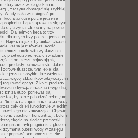
m, który przez wiele godzin nie
ergii, zaczyna domagać się szybkiej
. Wtedy najłatwiej sięgnąć po
st food albo duże porcje jedzenia
 pośpiechu. Lepiej sprawdza się rytm
o stylu życia, ale oparty na pewnej
ości. Dla jednych będą to trzy
ki, dla innych trzy posiłki i jedna lub
ki. Najważniejsze, by unikać chaosu.
ecie ważna jest również jakość
ie chodzi o całkowite wykluczenie
, co przetworzone, lecz o świadome
zęściej na talerzu pojawiają się
ce, produkty pełnoziarniste, dobre
 i zdrowe tłuszcze, tym lepiej dla
akie jedzenie zwykle daje większą
arcza więcej składników odżywczych i
j regulować apetyt. Z kolei produkty
tworzone bywają smaczne i wygodne,
eść ich za dużo, ponieważ są
ne tak, by silnie pobudzać ochotę na
je. Nie można zapominać o piciu wody.
rzez cały dzień funkcjonuje w lekkim
 nawet tego nie zauważając. Objawia
zeniem, spadkiem koncentracji, bólem
ększą chęcią na słodkie przekąski.
że organizm myli pragnienie z głodem.
k trzymania butelki wody w zasięgu
alnie poprawić samopoczucie. Nie