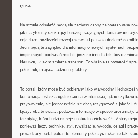
rynku.
Na stronie odnaleźć mogą się zarówno osoby zainteresowane now
jak i czytelnicy szukający bardziej tradycyjnych tematów motor
daje duże możliwości rozwoju serwisu i pozwala docierać do odbi
Jedni będą tu zaglądać dla informacji o nowych systemach bezpie
inspirujących porównań modeli, jeszcze inni dla tekstów o zmiana
kierunku, w jakim zmierza transport. To właśnie ta otwartość spr
pełnić rolę miejsca codziennej lektury.
To portal, który może być odbierany jako wiarygodny i jednocześn
kombinacja jest szczególnie cenna w internecie, gdzie użytkownic
przyswojenia, ale jednocześnie nie chcą rezygnować z jakości. A
łączyć oba te światy: podawać informacje w sposób zrozumiały,
tematykę, która budzi emocje i naturalną ciekawość. Motoryzacja
ponieważ łączy technikę, styl, rywalizację, wygodę, osiągi i prak
prowadzony portal potrafi te elementy połączyć i właśnie taki kie