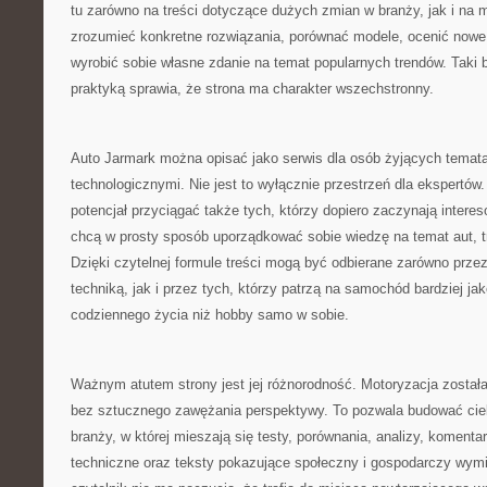
tu zarówno na treści dotyczące dużych zmian w branży, jak i na m
zrozumieć konkretne rozwiązania, porównać modele, ocenić nowe 
wyrobić sobie własne zdanie na temat popularnych trendów. Taki 
praktyką sprawia, że strona ma charakter wszechstronny.
Auto Jarmark można opisać jako serwis dla osób żyjących temat
technologicznymi. Nie jest to wyłącznie przestrzeń dla ekspertów
potencjał przyciągać także tych, którzy dopiero zaczynają intere
chcą w prosty sposób uporządkować sobie wiedzę na temat aut, t
Dzięki czytelnej formule treści mogą być odbierane zarówno prz
techniką, jak i przez tych, którzy patrzą na samochód bardziej j
codziennego życia niż hobby samo w sobie.
Ważnym atutem strony jest jej różnorodność. Motoryzacja została
bez sztucznego zawężania perspektywy. To pozwala budować cie
branży, w której mieszają się testy, porównania, analizy, komentar
techniczne oraz teksty pokazujące społeczny i gospodarczy wymia