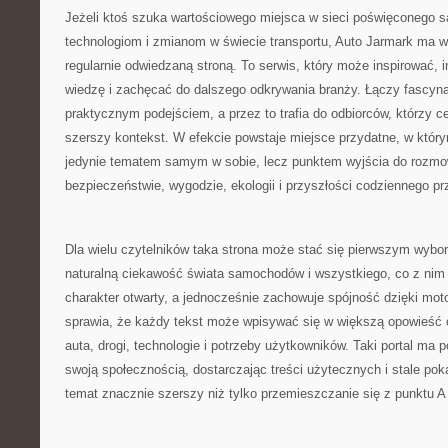
Jeżeli ktoś szuka wartościowego miejsca w sieci poświęconego
technologiom i zmianom w świecie transportu, Auto Jarmark ma w
regularnie odwiedzaną stroną. To serwis, który może inspirować,
wiedzę i zachęcać do dalszego odkrywania branży. Łączy fascyna
praktycznym podejściem, a przez to trafia do odbiorców, którzy ce
szerszy kontekst. W efekcie powstaje miejsce przydatne, w który
jedynie tematem samym w sobie, lecz punktem wyjścia do rozmow
bezpieczeństwie, wygodzie, ekologii i przyszłości codziennego p
Dla wielu czytelników taka strona może stać się pierwszym wybo
naturalną ciekawość świata samochodów i wszystkiego, co z nim
charakter otwarty, a jednocześnie zachowuje spójność dzięki mot
sprawia, że każdy tekst może wpisywać się w większą opowieść o
auta, drogi, technologie i potrzeby użytkowników. Taki portal ma 
swoją społecznością, dostarczając treści użytecznych i stale pok
temat znacznie szerszy niż tylko przemieszczanie się z punktu A