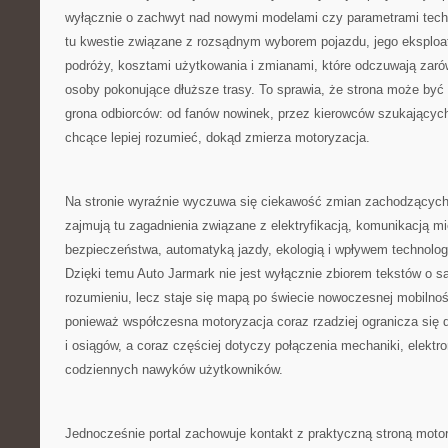
wyłącznie o zachwyt nad nowymi modelami czy parametrami tec
tu kwestie związane z rozsądnym wyborem pojazdu, jego eksplo
podróży, kosztami użytkowania i zmianami, które odczuwają zarów
osoby pokonujące dłuższe trasy. To sprawia, że strona może być
grona odbiorców: od fanów nowinek, przez kierowców szukających
chcące lepiej rozumieć, dokąd zmierza motoryzacja.
Na stronie wyraźnie wyczuwa się ciekawość zmian zachodzących
zajmują tu zagadnienia związane z elektryfikacją, komunikacją 
bezpieczeństwa, automatyką jazdy, ekologią i wpływem technolog
Dzięki temu Auto Jarmark nie jest wyłącznie zbiorem tekstów o
rozumieniu, lecz staje się mapą po świecie nowoczesnej mobilnoś
ponieważ współczesna motoryzacja coraz rzadziej ogranicza się 
i osiągów, a coraz częściej dotyczy połączenia mechaniki, elektro
codziennych nawyków użytkowników.
Jednocześnie portal zachowuje kontakt z praktyczną stroną motory