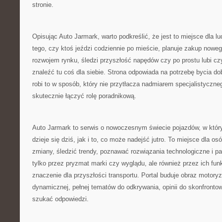
stronie.
Opisując Auto Jarmark, warto podkreślić, że jest to miejsce dla l
tego, czy ktoś jeździ codziennie po mieście, planuje zakup nowego
rozwojem rynku, śledzi przyszłość napędów czy po prostu lubi 
znaleźć tu coś dla siebie. Strona odpowiada na potrzebę bycia d
robi to w sposób, który nie przytłacza nadmiarem specjalistyczn
skutecznie łączyć rolę poradnikową.
Auto Jarmark to serwis o nowoczesnym świecie pojazdów, w który
dzieje się dziś, jak i to, co może nadejść jutro. To miejsce dla o
zmiany, śledzić trendy, poznawać rozwiązania technologiczne i p
tylko przez pryzmat marki czy wyglądu, ale również przez ich fun
znaczenie dla przyszłości transportu. Portal buduje obraz motoryz
dynamicznej, pełnej tematów do odkrywania, opinii do skonfrontowa
szukać odpowiedzi.