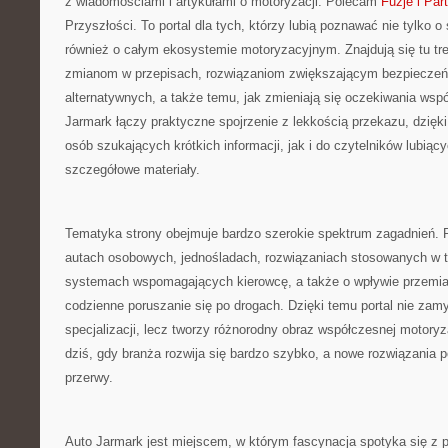
z wiadomościami i artykułami o motoryzacji. Polecam
Fuzje i Par
Przyszłości. To portal dla tych, którzy lubią poznawać nie tylko
również o całym ekosystemie motoryzacyjnym. Znajdują się tu t
zmianom w przepisach, rozwiązaniom zwiększającym bezpieczeń
alternatywnych, a także temu, jak zmieniają się oczekiwania wsp
Jarmark łączy praktyczne spojrzenie z lekkością przekazu, dzięk
osób szukających krótkich informacji, jak i do czytelników lubiący
szczegółowe materiały.
Tematyka strony obejmuje bardzo szerokie spektrum zagadnień. Po
autach osobowych, jednośladach, rozwiązaniach stosowanych w 
systemach wspomagających kierowcę, a także o wpływie przemia
codzienne poruszanie się po drogach. Dzięki temu portal nie zamy
specjalizacji, lecz tworzy różnorodny obraz współczesnej motoryz
dziś, gdy branża rozwija się bardzo szybko, a nowe rozwiązania p
przerwy.
Auto Jarmark jest miejscem, w którym fascynacja spotyka się z p