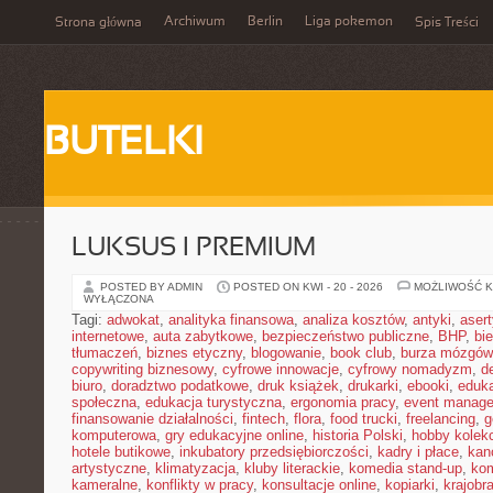
Archiwum
Berlin
Liga pokemon
Strona główna
Spis Treści
BUTELKI
LUKSUS I PREMIUM
POSTED BY ADMIN
POSTED ON KWI - 20 - 2026
MOŻLIWOŚĆ 
WYŁĄCZONA
Tagi:
adwokat
,
analityka finansowa
,
analiza kosztów
,
antyki
,
aser
internetowe
,
auta zabytkowe
,
bezpieczeństwo publiczne
,
BHP
,
bi
tłumaczeń
,
biznes etyczny
,
blogowanie
,
book club
,
burza mózgów
copywriting biznesowy
,
cyfrowe innowacje
,
cyfrowy nomadyzm
,
d
biuro
,
doradztwo podatkowe
,
druk książek
,
drukarki
,
ebooki
,
eduka
społeczna
,
edukacja turystyczna
,
ergonomia pracy
,
event manage
finansowanie działalności
,
fintech
,
flora
,
food trucki
,
freelancing
,
g
komputerowa
,
gry edukacyjne online
,
historia Polski
,
hobby kolekc
hotele butikowe
,
inkubatory przedsiębiorczości
,
kadry i płace
,
kanc
artystyczne
,
klimatyzacja
,
kluby literackie
,
komedia stand-up
,
ko
kameralne
,
konflikty w pracy
,
konsultacje online
,
kopiarki
,
krajobr