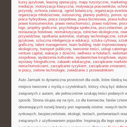
kursy językowe
,
leasing operacyjny
,
mapy turystyczne
,
marketing
mediacje
,
motoryzacja klasyczna
,
motywacja pracowników
,
ochro
przyrody
,
ochrona zwierząt
,
ogród botaniczny
,
organizacja eventó
organizacje młodzieżowe
,
outsourcing
,
planery podróży
,
pomoc sp
praca hybrydowa
,
praca zespołowa
,
prasa biznesowa
,
prasa kultu
prawo konsumenckie
,
prawo nieruchomości
,
prawo rodzinne
,
proc
logo
,
projekty graficzne
,
psychologia społeczna
,
pszczelarstwo
,
p
restauracje hotelowe
,
restrukturyzacja
,
rolnictwo ekologiczne
,
row
przywództwa
,
spotkania autorskie
,
startupy technologiczne
,
szkol
językowe
,
sztuczna inteligencja w edukacji
,
sztuka cyfrowa
,
sztuk
graficzny
,
talent management
,
team building
,
teatr improwizowany
ekologiczny
,
transport publiczny
,
tworzenie treści
,
usługi catering
venture capital
,
wakacje z dziećmi
,
wellness w hotelach
,
wolontar
zespołowa
,
wydarzenia kulturalne
,
wydawnictwa książkowe
,
wypo
wystawy fotograficzne
,
zabawki edukacyjne
,
zarządzanie marketi
nieruchomościami
,
zarządzanie ryzykiem
,
zarządzanie zmianami
w pracy
,
zielone technologie
,
zwiedzanie z przewodnikiem
Auto Jarmark to dynamiczna przestrzeń dla osób, które śledzą św
miejsce tworzone z myślą o czytelnikach, którzy chcą być dobrz
związanych z autami, ale jednocześnie szukają treści podanych 
sposób. Strona skupia się na tym, co dla kierowców, fanów czter
obserwujących rozwój branży jest naprawdę istotne: nowych techn
rynkowych, bezpieczeństwie, ekologii, testach, porównaniach or
związanych z użytkowaniem pojazdów. Inspiracją dla tego opisu jes