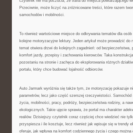
czytelnik nie ma poczucia, że trafia do miejsca powtarzającego 
Przeciwnie, może liczyć na zróżnicowane treści, które razem twor
samochodów i mobilności.
To również wartościowe miejsce do odkrywania tematów dla osó
kolejne motoryzacyjne lektury. Jeden artykuł może prowadzić do
temat otwiera drzwi do kolejnych zagadnień: od bezpieczeństwa,
komfort jazdy, przepisy i zachowania kierowców. Taka konstrukcj
pozostaniu na stronie i zachęca do eksplorowania różnych działó
portalu, który chce budować lojalność odbiorców.
Auto Jarmark wyróżnia się także tym, że motoryzację pokazuje ni
parametrów, lecz jako część szerszej rzeczywistości. Samochód s
życia, mobilności, pracy, podróży, bezpieczeństwa rodziny, a na
ekologicznych. Takie ujęcie sprawia, że portal ma charakter ad
realiów. Dzisiejszy czytelnik coraz częściej chce wiedzieć nie tylko
przyspiesza i ile kosztuje, lecz również jak wpisuje się w trendy e
oferuje, jak wpływa na komfort codziennego życia i czego można