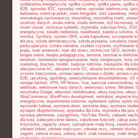
spółdzielnia energetyczna
,
spółka cywilna
,
spółka jawna
,
spółka z
B2B
,
sprzedaż B2C
,
sprzedaż online
,
sprzedaż telefoniczna
,
sprz
ładowania
,
stand-up polski
,
stare fotografie
,
staż zawodowy
,
stery
stomatologia zachowawcza
,
storytelling
,
storytelling marki
,
stream
struktury danych
,
studia online
,
studio domowe
,
styl biznesowy
,
s
smart casual
,
stylizacja sylwetki
,
stypendia
,
sukcesja firmy
,
SUV
energetyczne
,
światło niebieskie
,
światłowód
,
świetlica szkolna
,
ś
morska
,
Symfony
,
system OKR
,
szafa kapsułowa
,
szczepienie k
dla psa
,
szkoła demokratyczna
,
szkoła prywatna
,
szkolenia zawo
partycypacyjna
,
sztuka sakralna
,
szybkie czytanie
,
szyfrowanie 
prądu
,
teatr amatorski
,
teatr dla dzieci
,
techniczne SEO
,
techniki 
terapia online
,
terapia pedagogiczna
,
terminal
,
terminal w telefonie
terrarium
,
testowanie oprogramowania
,
testy integracyjne
,
testy j
marketing
,
tkactwo
,
torebki
,
tradycje rodzinne
,
transporter dla kot
ubezpieczenie AC
,
ubezpieczenie OC
,
ubrania techniczne
,
ubrania
uczenie maszynowe
,
umowa najmu
,
umowa o dzieło
,
umowa o pr
B2B
,
upcykling
,
upskilling
,
uwierzytelnianie dwuskładnikowe
,
UX w
vintage fashion
,
VPN
,
VR fitness
,
Vue
,
warsztat samochodowy
,
w
webhooki
,
wektorowe bazy danych
,
weterynarz online
,
Windows S
wizytówka Google
,
własność intelektualna
,
włosy kręcone
,
włosy 
WooCommerce
,
WordPress development
,
workation
,
wsparcie kr
energetyczna
,
wspomnienia rodzinne
,
wybielanie zębów
,
wybór st
wycinanki ludowe
,
wymiana okien
,
wymiana oleju
,
wymiana stude
wynajem długoterminowy
,
wyprawka dla kota
,
wyprawka dla psa
,
wystawy plenerowe
,
youngtimery
,
YouTube Shorts
,
zabawki węch
dla kota
,
zabezpieczenie lakieru
,
zabytkowe kościoły
,
zakup auta
krzyżackie
,
zapachy unisex
,
zarządzanie małą firmą
,
zawieszeni
zdrowie kobiet
,
zdrowie mężczyzn
,
zdrowie oczu
,
zdrowie słuchu
zegarki
,
zielona ściana
,
zielony dach
,
znak towarowy
,
znaki drog