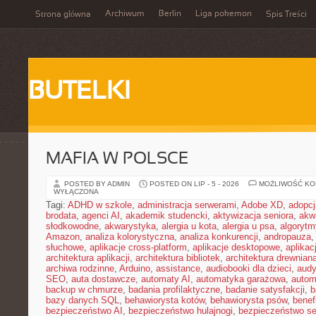
Archiwum
Berlin
Liga pokemon
Strona główna
Spis Treści
BUTELKI
MAFIA W POLSCE
POSTED BY ADMIN
POSTED ON LIP - 5 - 2026
MOŻLIWOŚĆ K
WYŁĄCZONA
Tagi:
ADHD w szkole
,
administracja serwerami
,
Adobe XD
,
adopcj
brodata
,
agenci AI
,
akademik studencki
,
aktywizacja seniora
,
akw
słodkowodne
,
akwarystyka
,
alergia u kota
,
alergia u psa
,
algorytm
Amazon
,
analiza kolorystyczna
,
analiza konkurencji
,
andropauza
,
słuchowe
,
aplikacje cross-platform
,
aplikacje desktopowe
,
aplika
architektura aplikacji
,
architektura bibliotek
,
architektura drewnian
archiwa rodzinne
,
Arduino
,
assistance
,
audiobooki dla dzieci
,
audy
SEO
,
auta dostawcze
,
automaty AI
,
automatyka garażowa
,
autom
backup w chmurze
,
badania profilaktyczne
,
badanie satysfakcji
,
b
bazy danych SQL
,
behawiorysta kotów
,
behawiorysta psów
,
benef
bezpieczeństwo AI
,
bezpieczeństwo hulajnogi
,
bezpieczeństwo se