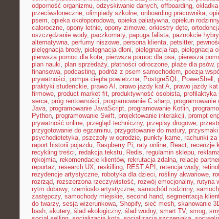
odporność organizmu
,
odzyskiwanie danych
,
offboarding
,
okładka
przeciwsłoneczne
,
olimpiady szkolne
,
onboarding pracownika
,
opi
psem
,
opieka okołoporodowa
,
opieka paliatywna
,
opiekun rodzinn
całoroczne
,
opony letnie
,
opony zimowe
,
orkiestry dęte
,
ortodoncj
oszczędzanie wody
,
paczkomaty
,
papuga falista
,
paznokcie hybr
alternatywna
,
perfumy niszowe
,
persona klienta
,
petsitter
,
pewność
pielęgnacja brody
,
pielęgnacja dłoni
,
pielęgnacja łap
,
pielęgnacja 
pierwsza pomoc dla kota
,
pierwsza pomoc dla psa
,
pierwsza pom
plan nauki
,
plan sprzedaży
,
płatności odroczone
,
plaże dla psów
,
finansowa
,
podcasting
,
podróż z psem samochodem
,
poezja wsp
prywatności
,
pompa ciepła powietrzna
,
PostgreSQL
,
PowerShell
,
praktyki studenckie
,
prawo AI
,
prawo jazdy kat A
,
prawo jazdy kat
firmowe
,
product market fit
,
produktywność osobista
,
profilaktyka
serca
,
próg rentowności
,
programowanie C sharp
,
programowanie d
Java
,
programowanie JavaScript
,
programowanie Kotlin
,
program
Python
,
programowanie Swift
,
projektowanie interakcji
,
prompt eng
prywatność online
,
przegląd techniczny
,
przepisy drogowe
,
przest
przygotowanie do egzaminu
,
przygotowanie do matury
,
przysmaki
psychodietetyka
,
pszczoły w ogrodzie
,
punkty karne
,
rachunki za
raport historii pojazdu
,
Raspberry Pi
,
raty online
,
React
,
recenzje 
recykling treści
,
redakcja tekstu
,
Redis
,
regulamin sklepu
,
reklama
rękojmia
,
rekomendacje klientów
,
rekrutacja zdalna
,
relacje partne
reportaż
,
research UX
,
reskilling
,
REST API
,
retencja wody
,
retino
rezydencje artystyczne
,
robotyka dla dzieci
,
rośliny akwariowe
,
ro
rozrząd
,
rozszerzona rzeczywistość
,
rozwój emocjonalny
,
rutyna 
rytm dobowy
,
rzemiosło artystyczne
,
samochód rodzinny
,
samoch
zastępczy
,
samochody miejskie
,
second hand
,
segmentacja klien
do twarzy
,
sesja wizerunkowa
,
Shopify
,
sieć mesh
,
skanowanie 3
bash
,
skutery
,
ślad ekologiczny
,
ślad wodny
,
smart TV
,
smog
,
smy
social selling
,
socjalizacja kota
,
socjalizacja szczeniaka
,
socreal