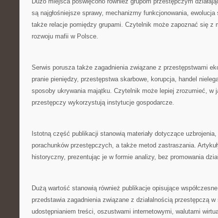
Dużo miejsca poświęcono również grupom przestępczym działaj
są najgłośniejsze sprawy, mechanizmy funkcjonowania, ewolucja
także relacje pomiędzy grupami. Czytelnik może zapoznać się z 
rozwoju mafii w Polsce.
Serwis porusza także zagadnienia związane z przestępstwami 
pranie pieniędzy, przestępstwa skarbowe, korupcja, handel nieleg
sposoby ukrywania majątku. Czytelnik może lepiej zrozumieć, w j
przestępczy wykorzystują instytucje gospodarcze.
Istotną część publikacji stanowią materiały dotyczące uzbrojenia, 
porachunków przestępczych, a także metod zastraszania. Artykuł
historyczny, prezentując je w formie analizy, bez promowania dzia
Dużą wartość stanowią również publikacje opisujące współczesne
przedstawia zagadnienia związane z działalnością przestępczą w 
udostępnianiem treści, oszustwami internetowymi, walutami wirtua