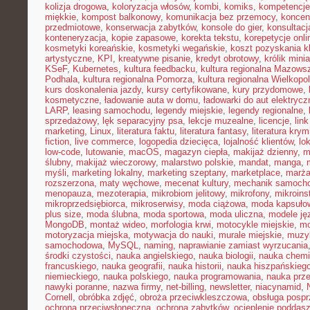
kolizja drogowa
,
koloryzacja włosów
,
kombi
,
komiks
,
kompetencje
miękkie
,
kompost balkonowy
,
komunikacja bez przemocy
,
koncen
przedmiotowe
,
konserwacja zabytków
,
konsole do gier
,
konsultacj
konteneryzacja
,
kopie zapasowe
,
korekta tekstu
,
korepetycje onli
kosmetyki koreańskie
,
kosmetyki wegańskie
,
koszt pozyskania kl
artystyczne
,
KPI
,
kreatywne pisanie
,
kredyt obrotowy
,
królik mini
KSeF
,
Kubernetes
,
kultura feedbacku
,
kultura regionalna Mazows
Podhala
,
kultura regionalna Pomorza
,
kultura regionalna Wielkopol
kurs doskonalenia jazdy
,
kursy certyfikowane
,
kury przydomowe
,
kosmetyczne
,
ładowanie auta w domu
,
ładowarki do aut elektryc
LARP
,
leasing samochodu
,
legendy miejskie
,
legendy regionalne
,
sprzedażowy
,
lęk separacyjny psa
,
lekcje muzealne
,
licencje
,
link
marketing
,
Linux
,
literatura faktu
,
literatura fantasy
,
literatura krym
fiction
,
live commerce
,
logopedia dziecięca
,
lojalność klientów
,
lo
low-code
,
lutowanie
,
macOS
,
magazyn ciepła
,
makijaż dzienny
,
m
ślubny
,
makijaż wieczorowy
,
malarstwo polskie
,
mandat
,
manga
,
myśli
,
marketing lokalny
,
marketing szeptany
,
marketplace
,
marż
rozszerzona
,
maty węchowe
,
mecenat kultury
,
mechanik samoch
menopauza
,
mezoterapia
,
mikrobiom jelitowy
,
mikrofony
,
mikroins
mikroprzedsiębiorca
,
mikroserwisy
,
moda ciążowa
,
moda kapsuło
plus size
,
moda ślubna
,
moda sportowa
,
moda uliczna
,
modele ję
MongoDB
,
montaż wideo
,
morfologia krwi
,
motocykle miejskie
,
mo
motoryzacja miejska
,
motywacja do nauki
,
murale miejskie
,
muzy
samochodowa
,
MySQL
,
naming
,
naprawianie zamiast wyrzucania
środki czystości
,
nauka angielskiego
,
nauka biologii
,
nauka chemi
francuskiego
,
nauka geografii
,
nauka historii
,
nauka hiszpańskieg
niemieckiego
,
nauka polskiego
,
nauka programowania
,
nauka prz
nawyki poranne
,
nazwa firmy
,
net-billing
,
newsletter
,
niacynamid
,
Cornell
,
obróbka zdjęć
,
obroża przeciwkleszczowa
,
obsługa posp
ochrona przeciwsłoneczna
,
ochrona zabytków
,
ocieplenie poddas