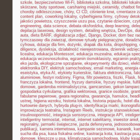
szkole
,
bezpieczeństwo Wi-Fi
,
biblioteka szkolna
,
biblioteki lokal
skórzane
,
buty sportowe
,
carsharing miejski
,
ceramidy
,
chatbot f
choroby odkleszczowe
,
chóry
,
CI CD
,
ciśnienie krwi
,
cmentarze z
content plan
,
coworking lokalny
,
cyberhigiena firmy
,
cyfrowy deto
jakości powietrza
,
czyszczenie uszu psa
,
czytanie dzieciom
,
czy
engineering
,
data science
,
debata oksfordzka
,
deep learning
,
dele
depilacja laserowa
,
design system
,
detailing wnętrza
,
DevOps
,
di
auta
,
dieta BARF
,
digitalizacja zdjęć
,
Django
,
Docker
,
dom bez ra
tymczasowy dla zwierząt
,
domowe rytuały pielęgnacyjne
,
doradz
cyfrowa
,
dotacje dla firm
,
dożynki
,
drapak dla kota
,
dropshipping
,
diligence
,
dysleksja
,
działalność nierejestrowana
,
dziennik wdzięc
licealna
,
edukacja Montessori
,
edukacja muzealna
,
edukacja spec
edukacja wczesnoszkolna
,
egzamin ósmoklasisty
,
egzamin prakt
eko jazda
,
ekologiczne sprzątanie
,
eksperymenty dla dzieci
,
elek
elektronika DIY
,
elektryk samochodowy
,
email marketing
,
energia
eseistyka
,
etyka AI
,
etykiety kurierskie
,
faktura elektroniczna
,
fal
aluminiowe
,
festyn rodzinny
,
Figma
,
filtr powietrza
,
fiszki
,
Flask
,
f
franczyza lokalna
,
frontend
,
fryzury damskie
,
fryzury męskie
,
fulf
domowe
,
garderoba minimalistyczna
,
garncarstwo
,
gekon lamparc
gospodarka cyrkularna
,
grafika wektorowa
,
granice osobiste
,
grant
fabularne papierowe
,
gwara regionalna
,
gwarancja
,
hamulce
,
head
ustnej
,
higiena wzroku
,
historia lokalna
,
historia pojazdu
,
hotel dla
hurtownie danych
,
hybryda plug-in
,
identyfikacja marki
,
ikonografi
improwizacja teatralna
,
Instagram Reels
,
instrukcje stanowiskowe
insulinooporność
,
integracja sensoryczna
,
integracje API
,
intelig
inteligentny termostat
,
internat
,
internet satelitarny
,
inwestor anioł
regionalny
,
jarmarki świąteczne
,
jazda defensywna
,
jednoosobowa 
publikacji
,
kamera internetowa
,
kampanie sezonowe
,
kanarek
,
kar
sucha dla psa
,
kasa fiskalna online
,
kastracja kota
,
kastracja psa
domowe
,
kleszcze u psa
,
klimatyzacja samochodowa
,
kluby ksią