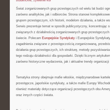
studenckie
,
żywienie kur
Świat zorganizowanych grup przestępczych od wielu lat budzi og
zarówno analityków, jak i odbiorców. Strona stanowi kompleksow
grupom przestępczym, ich historii, modelom działania, a także 
Serwis prezentuje temat w sposób publicystyczny, koncentrując s
związanych z działalnością zorganizowanych grup przestępczych 
świecie. Polecam
Europejskie Syndykaty
i Europejskie Syndykaty.
zagadnienia związane z przestępczością zorganizowaną, przeds
działania grup przestępczych, ich strukturę, metody pozyskiwani
tego rodzaju działalności dla gospodarki. Dzięki licznym artykuł
zarówno historyczne wydarzenia, jak i aktualne trendy organizacj
Tematyka strony obejmuje mafie włoskie, międzynarodowe kartele,
przestępcze, japońskie syndykaty, a także mafie Europy Wschodni
również materiały dotyczące organizacji przestępczych obu Amery
oraz innych części świata.