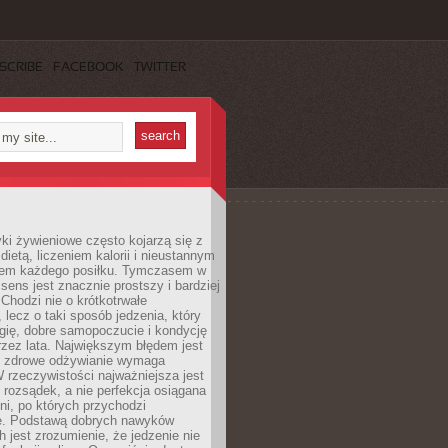
SCRIBE
FACEBOOK
TWITTER
i żywieniowe często kojarzą się z
dietą, liczeniem kalorii i nieustannym
iem każdego posiłku. Tymczasem w
 sens jest znacznie prostszy i bardziej
 Chodzi nie o krótkotrwałe
 lecz o taki sposób jedzenia, który
gię, dobre samopoczucie i kondycję
zez lata. Największym błędem jest
e zdrowe odżywianie wymaga
W rzeczywistości najważniejsza jest
i rozsądek, a nie perfekcja osiągana
dni, po których przychodzi
e. Podstawą dobrych nawyków
 jest zrozumienie, że jedzenie nie