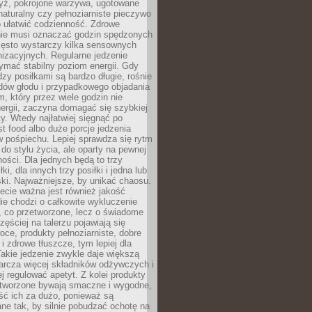
yż, pokrojone warzywa, ugotowane
t naturalny czy pełnoziarniste pieczywo
 ułatwić codzienność. Zdrowe
nie musi oznaczać godzin spędzonych
zęsto wystarczy kilka sensownych
nizacyjnych. Regularne jedzenie
ymać stabilny poziom energii. Gdy
zy posiłkami są bardzo długie, rośnie
dów głodu i przypadkowego objadania
m, który przez wiele godzin nie
ergii, zaczyna domagać się szybkiej
. Wtedy najłatwiej sięgnąć po
st food albo duże porcje jedzenia
 pośpiechu. Lepiej sprawdza się rytm
o stylu życia, ale oparty na pewnej
ości. Dla jednych będą to trzy
ki, dla innych trzy posiłki i jedna lub
ki. Najważniejsze, by unikać chaosu.
ecie ważna jest również jakość
ie chodzi o całkowite wykluczenie
, co przetworzone, lecz o świadome
zęściej na talerzu pojawiają się
ce, produkty pełnoziarniste, dobre
 i zdrowe tłuszcze, tym lepiej dla
akie jedzenie zwykle daje większą
arcza więcej składników odżywczych i
j regulować apetyt. Z kolei produkty
tworzone bywają smaczne i wygodne,
eść ich za dużo, ponieważ są
ne tak, by silnie pobudzać ochotę na