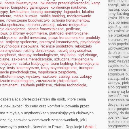
pełni jedyni
ki
,
hotele inwestycyjne
,
inkubatory przedsiębiorczości
,
karty
energii, ale
wanie
,
komputery gamingowe
,
konferencje naukowe
,
nastrój, odp
cyjny
,
kwiaciarnie
,
leasing operacyjny
,
logopedia
,
lokalne
jemy każdeg
nicure
,
meble biurowe
,
mobile banking
,
monitorowanie
kroku. Nie o
jne
,
nowoczesne budownictwo
,
ochrona konsumentów
,
lecz po mies
iska społeczna
,
ochrona zwierząt
,
odzież medyczna
,
wyraźny obra
cje ekologiczne
,
panele fotowoltaiczne
,
pedicure
,
nie zmieni w
kowa
,
platformy e-commerce
,
płatności elektroniczne
,
nie przekreś
lektryczne
,
portfel inwestora
,
prawo konsumenckie
,
produkty
kierunek, w 
zne
,
projekty społeczne
,
przemysł kosmetyczny
,
psychologia
osób popełn
psychologia stosowana
,
recenzje produktów
,
rękodzieło
wprowadzaniu
 przemysłowe
,
rośliny doniczkowe
,
rozwój przywództwa
,
dzień elimin
rządność
,
startupy technologiczne
,
styl boho
,
styl vintage
,
skomplikowan
cjalne
,
szkolenia menedżerskie
,
sztuczna inteligencja w
teraz wszyst
 medycynie
,
sztuka tradycyjna
,
team building
,
telemedycyna
,
zwykle kończ
czy
,
testy kosmetyczne
,
testy psychologiczne
,
transport
utrzymania.
arcie psychologiczne
,
współpraca zespołowa
,
stopniowe b
ótkoterminowy
,
wystawy naukowe
,
zabiegi spa
,
zakupy
zacząć od re
dzanie marketingiem
,
zarządzanie płatnościami
,
warzyw, pic
e zmianami
,
zaufanie publiczne
,
zielone technologie
,
albo ogranic
zmiany są ła
trwałość ma
poszerzająca ofertę przestrzeń dla osób, które cenią
znaczenie m
decyzji żywi
osunek jakości do ceny oraz komfort kupowania przez
ale z pośpie
owana z myślą o użytkownikach poszukujących ciekawych
głodny do d
posiłek, łat
awdzą się zarówno w domowych zastosowaniach, jak i
niekonieczni
przygotowan
nsowanych potrzeb. Nowości to Prawa i Regulacje i
Ataki i