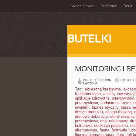
Archiwum
Berlin
Strona główna
BUTELKI
MONITORING I B
POSTED BY ADMIN
POSTED ON
WYŁĄCZONA
Tagi:
akcesoria kreatywne
,
akceso
fundamentalne
,
analizy inwestycyj
aplikacje zdrowotne
,
asertywność
przemysłowa
,
badania historyczne
rewident
,
biznes etyczny
,
burza m
design produktu
,
design thinking
,
domowe dekoracje
,
domy drewnia
przemysłowy
,
druk reklamowy
,
dru
kulturowa
,
edukacja publiczna
,
ed
alternatywna
,
fauna
,
festiwale lud
flipping nieruchomości
,
flora
,
folkl