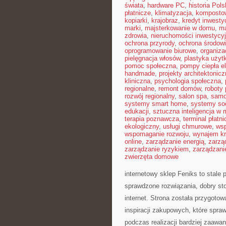
świata
,
hardware PC
,
historia Pols
płatnicze
,
klimatyzacja
,
komposto
kopiarki
,
krajobraz
,
kredyt inwesty
marki
,
majsterkowanie w domu
,
ma
zdrowia
,
nieruchomości inwestycy
ochrona przyrody
,
ochrona środow
oprogramowanie biurowe
,
organiza
pielęgnacja włosów
,
plastyka użyt
pomoc społeczna
,
pompy ciepła e
handmade
,
projekty architektonic
kliniczna
,
psychologia społeczna
,
regionalne
,
remont domów
,
roboty
rozwój regionalny
,
salon spa
,
samo
systemy smart home
,
systemy so
edukacji
,
sztuczna inteligencja w
terapia poznawcza
,
terminal płatni
ekologiczny
,
usługi chmurowe
,
wsp
wspomaganie rozwoju
,
wynajem kr
online
,
zarządzanie energią
,
zarzą
zarządzanie ryzykiem
,
zarządzani
zwierzęta domowe
internetowy sklep Feniks to stale 
sprawdzone rozwiązania, dobry st
internet. Strona została przygot
inspiracji zakupowych, które spr
podczas realizacji bardziej zaawa