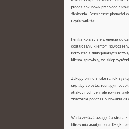
Klienci sklepu doceniają również s
proces zakupowy przebiega sprawni
śledzenia. Bezpieczne płatności 
użytkowników.
Feniks kojarzy się z energią do dz
dostarczaniu klientom nowoczesny
korzystać z funkcjonalnych rozwią
klienta sprawiają, że sklep wyróżni
Zakupy online z roku na rok zysku
się, aby sprostać rosnącym oczeki
atrakcyjnych cen, ale również pro
znaczenie podczas budowania dług
Warto zwrócić uwagę, że strona z
filtrowanie asortymentu. Dzięki t