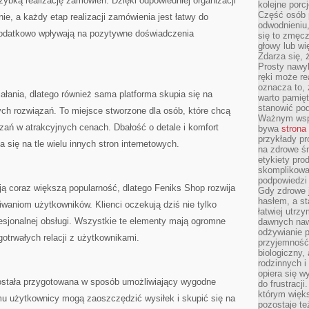
zybką realizację zamówień. Dzięki odpowiedniej organizacji
kolejne porc
Część osób p
e, a każdy etap realizacji zamówienia jest łatwy do
odwodnieniu,
dodatkowo wpływają na pozytywne doświadczenia
się to zmęc
głowy lub wi
Zdarza się, 
Prosty nawy
ręki może re
oznacza to, 
iałania, dlatego również sama platforma skupia się na
warto pamięt
stanowić po
ch rozwiązań. To miejsce stworzone dla osób, które chcą
Ważnym wspa
zań w atrakcyjnych cenach. Dbałość o detale i komfort
bywa
strona
przykłady pr
a się na tle wielu innych stron internetowych.
na zdrowe śn
etykiety pro
skomplikowan
podpowiedzi
ją coraz większą popularność, dlatego Feniks Shop rozwija
Gdy zdrowe 
hasłem, a st
waniom użytkowników. Klienci oczekują dziś nie tylko
łatwiej utrz
fesjonalnej obsługi. Wszystkie te elementy mają ogromne
dawnych naw
odżywianie 
otrwałych relacji z użytkownikami.
przyjemność.
biologiczny, 
rodzinnych i
opiera się w
ostała przygotowana w sposób umożliwiający wygodne
do frustracj
którym więk
emu użytkownicy mogą zaoszczędzić wysiłek i skupić się na
pozostaje te