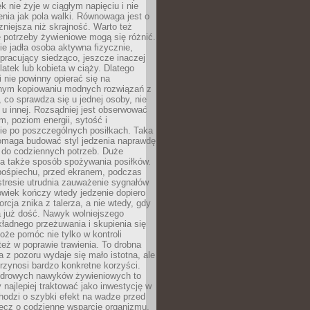
k nie żyje w ciągłym napięciu i nie
zenia jak pola walki. Równowaga jest o
zniejsza niż skrajność. Warto też
 potrzeby żywieniowe mogą się różnić.
ie jadła osoba aktywna fizycznie,
 pracujący siedząco, jeszcze inaczej
olatek lub kobieta w ciąży. Dlatego
 nie powinny opierać się na
jnym kopiowaniu modnych rozwiązań z
o, co sprawdza się u jednej osoby, nie
 u innej. Rozsądniej jest obserwować
m, poziom energii, sytość i
e po poszczególnych posiłkach. Taka
maga budować styl jedzenia naprawdę
do codziennych potrzeb. Duże
a także sposób spożywania posiłków.
pośpiechu, przed ekranem, podczas
stresie utrudnia zauważenie sygnałów
owiek kończy wtedy jedzenie dopiero
orcja znika z talerza, a nie wtedy, gdy
 już dość. Nawyk wolniejszego
kładnego przeżuwania i skupienia się
oże pomóc nie tylko w kontroli
 też w poprawie trawienia. To drobna
a z pozoru wydaje się mało istotna, ale
rzynosi bardzo konkretne korzyści.
drowych nawyków żywieniowych to
y najlepiej traktować jako inwestycję w
chodzi o szybki efekt na wadze przed
lecz o codzienne wsparcie organizmu,