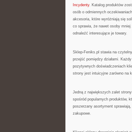
Incydenty
. Katalog produktów zos
osób o odmiennych oczekiwaniach.
akcesoria, które wyróżniają się so
co sprawia, że nawet osoby mnie
odnaleźć interesujące je towary.
Sklep-Feniks.pl stawia na czyteln
przejść pomiędzy działami. Każdy
pozytywnych doświadczeniach klie
strony jest intuicyjne zarówno na 
Jedną z największych zalet strony
spośród popularnych produktów, k
poszerzany asortyment sprawiają,
zakupowe.