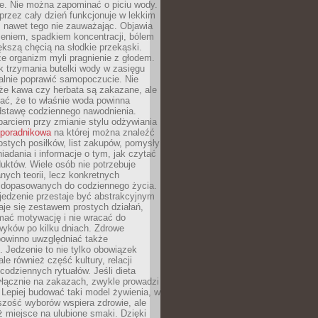
je. Nie można zapominać o piciu wody.
rzez cały dzień funkcjonuje w lekkim
 nawet tego nie zauważając. Objawia
zeniem, spadkiem koncentracji, bólem
ększą chęcią na słodkie przekąski.
że organizm myli pragnienie z głodem.
k trzymania butelki wody w zasięgu
alnie poprawić samopoczucie. Nie
że kawa czy herbata są zakazane, ale
ać, że to właśnie woda powinna
dstawę codziennego nawodnienia.
rciem przy zmianie stylu odżywiania
 poradnikowa
na której można znaleźć
ostych posiłków, list zakupów, pomysły
iadania i informacje o tym, jak czytać
duktów. Wiele osób nie potrzebuje
ych teorii, lecz konkretnych
 dopasowanych do codziennego życia.
jedzenie przestaje być abstrakcyjnym
aje się zestawem prostych działań,
ymać motywację i nie wracać do
yków po kilku dniach. Zdrowe
powinno uwzględniać także
 Jedzenie to nie tylko obowiązek
ale również część kultury, relacji
 codziennych rytuałów. Jeśli dieta
yłącznie na zakazach, zwykle prowadzi
i. Lepiej budować taki model żywienia, w
szość wyborów wspiera zdrowie, ale
ż miejsce na ulubione smaki. Dzięki