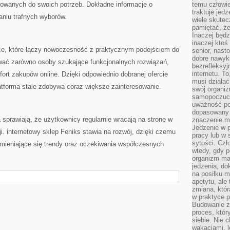
sowanych do swoich potrzeb. Dokładne informacje o
temu człowie
traktuje jed
niu trafnych wyborów.
wiele skutec
pamiętać, że
Inaczej będz
inaczej ktoś
sce, które łączy nowoczesność z praktycznym podejściem do
senior, nast
dobre nawyki
wać zarówno osoby szukające funkcjonalnych rozwiązań,
bezrefleksy
internetu. T
ort zakupów online. Dzięki odpowiednio dobranej ofercie
musi działać
forma stale zdobywa coraz większe zainteresowanie.
swój organiz
samopoczuci
uważność po
dopasowany 
sprawiają, że użytkownicy regularnie wracają na stronę w
znaczenie m
Jedzenie w 
. internetowy sklep Feniks stawia na rozwój, dzięki czemu
pracy lub w 
sytości. Czł
ieniające się trendy oraz oczekiwania współczesnych
wtedy, gdy p
organizm ma
jedzenia, do
na posiłku m
apetytu, ale
zmiana, któr
w praktyce p
Budowanie z
proces, któr
siebie. Nie 
wakacjami, 