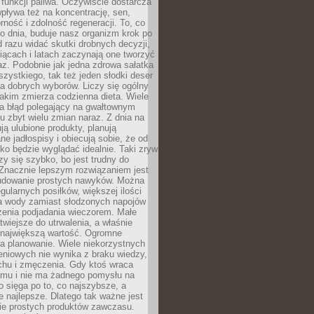
e funkcji paliwa. Oczywiście dostarcza
 wpływa też na koncentrację, sen,
orność i zdolność regeneracji. To, co
o dnia, buduje nasz organizm krok po
d razu widać skutki drobnych decyzji,
iącach i latach zaczynają one tworzyć
z. Podobnie jak jedna zdrowa sałatka
szystkiego, tak też jeden słodki deser
la dobrych wyborów. Liczy się ogólny
jakim zmierza codzienna dieta. Wiele
ia błąd polegający na gwałtownym
 zbyt wielu zmian naraz. Z dnia na
ują ulubione produkty, planują
e jadłospisy i obiecują sobie, że od
ko będzie wyglądać idealnie. Taki zryw
y się szybko, bo jest trudny do
 Znacznie lepszym rozwiązaniem jest
udowanie prostych nawyków. Można
gularnych posiłków, większej ilości
ia wody zamiast słodzonych napojów
zenia podjadania wieczorem. Małe
twiejsze do utrwalenia, a właśnie
 największą wartość. Ogromne
a planowanie. Wiele niekorzystnych
eniowych nie wynika z braku wiedzy,
chu i zmęczenia. Gdy ktoś wraca
omu i nie ma żadnego pomysłu na
wo sięga po to, co najszybsze, a
e najlepsze. Dlatego tak ważne jest
ie prostych produktów zawczasu.