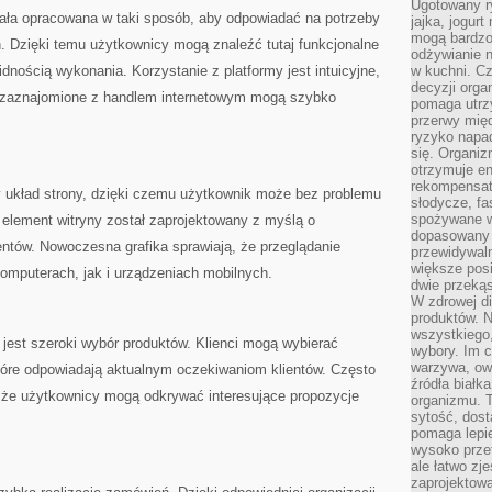
Ugotowany r
tała opracowana w taki sposób, aby odpowiadać na potrzeby
jajka, jogur
mogą bardzo
 Dzięki temu użytkownicy mogą znaleźć tutaj funkcjonalne
odżywianie 
lidnością wykonania. Korzystanie z platformy jest intuicyjne,
w kuchni. C
decyzji orga
j zaznajomione z handlem internetowym mogą szybko
pomaga utrz
przerwy międ
ryzyko napa
się. Organiz
otrzymuje en
rekompensaty
y układ strony, dzięki czemu użytkownik może bez problemu
słodycze, fa
spożywane w
 element witryny został zaprojektowany z myślą o
dopasowany d
ntów. Nowoczesna grafika sprawiają, że przeglądanie
przewidywaln
większe posił
komputerach, jak i urządzeniach mobilnych.
dwie przekąs
W zdrowej di
produktów. N
wszystkiego
 jest szeroki wybór produktów. Klienci mogą wybierać
wybory. Im c
warzywa, owo
tóre odpowiadają aktualnym oczekiwaniom klientów. Często
źródła białka
 że użytkownicy mogą odkrywać interesujące propozycje
organizmu. T
sytość, dost
pomaga lepie
wysoko prze
ale łatwo zj
zaprojektowa