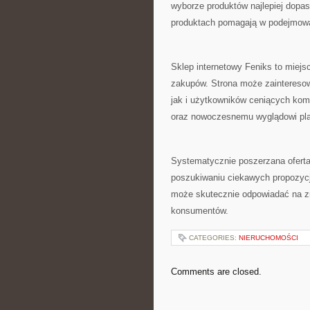
wyborze produktów najlepiej dopa
produktach pomagają w podejmowa
Sklep internetowy Feniks to miej
zakupów. Strona może zaintereso
jak i użytkowników ceniących komf
oraz nowoczesnemu wyglądowi plat
Systematycznie poszerzana oferta 
poszukiwaniu ciekawych propozycji
może skutecznie odpowiadać na zm
konsumentów.
CATEGORIES:
NIERUCHOMOŚCI
Comments are closed.