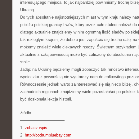
interesującego miejsca, to jak najbardziej powinniśmy trochę bliż
Ukrainą.
Do tych absolutnie najistotniejszych miast w tym kraju należy nat
pobliżu polskiej granicy Lwów, który przez całe stuleci należał do
dlatego aktualnie znajdziemy w nim ogromną ilość śladów polskiej 
tak rozległym krajem, że dobrze jest zapuścić się trochę dalej na
możemy znaleźć wiele ciekawych rzeczy. Świetnym przykładem je
aktualnie z całą pewnością może być zaliczony do absolutnie na
stolic.
Jadąc na Ukrainę będziemy mogli zobaczyć tak mnóstwo interesuj
wycieczka z pewnością nie wystarczy nam do całkowitego poznani
Równocześnie jednak warto zainteresować się nią nieco bliżej, cho
zachodnich regionach znajdziemy wiele pozostałości po polskiej k
być doskonała lekcja historii.
źródło:
———————————
1.
zobacz wpis
2.
http://bodrumbluebay.com