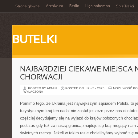
Archiwum
Berlin
Liga pokemon
Strona główna
Spis Treści
BUTELKI
NAJBARDZIEJ CIEKAWE MIEJSCA
CHORWACJI
POSTED BY ADMIN
POSTED ON LIP - 5 - 2025
MOŻLIWOŚĆ K
WYŁĄCZONA
Pomimo tego, że Ukraina jest największym sąsiadem Polski, to 
turystycznym kraj ten nadal nie został jeszcze przez nas dostat
częściej decydujemy się na wyjazd do krajów położonych chociaż
podczas gdy tuż za naszą granicą znajduje się kraj mogący nam 
świetnych rzeczy. Jeżeli w takim razie chcielibyśmy wybrać się 