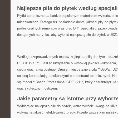
Najlepsza piła ⁢do płytek według specjal
Płytki ceramiczne są bardzo popularnym ‌materiałem wykończen
mieszkaniach. Dlatego też posiadanie dobrej jakości piły do płytek⁢ 
profesjonalnych remontów ​oraz prac DIY. Specjaliści ⁣przeprowadzi
dostępnych na ⁣rynku,‌ aby wyłonić najlepszą piłę do płytek ​w 2021
Według przeprowadzonych testów, najlepszą piłą do płytek okazała
CC301DSYE**. Jest to urządzenie o wysokiej ‍jakości wykonania, 
cięcia oraz łatwą obsługę. Drugie miejsce‌ zajęła piła **DeWalt D24
solidną konstrukcją i doskonałymi parametrami technicznymi. Na 
się model **Bosch Professional GDC 121**, ⁣który charakteryzuje
oraz skutecznym ostrzem.
Jakie parametry są istotne przy wyborze
Wybierając najlepszą piłę do płytek, warto zwrócić uwagę na kilka 
wpłyną na jakość i‍ efektywność pracy. Przede‌ wszystkim należy 