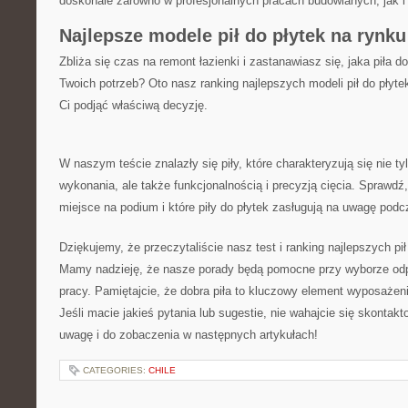
doskonale zarówno w profesjonalnych pracach budowlanych, jak
Najlepsze modele pił do‌ płytek na rynku
Zbliża⁤ się​ czas na remont łazienki⁤ i zastanawiasz się, jaka piła 
Twoich potrzeb?⁤ Oto nasz ranking najlepszych modeli pił do płyt
Ci podjąć właściwą decyzję.
W naszym teście znalazły się piły, które charakteryzują się nie ty
wykonania, ale także funkcjonalnością i precyzją cięcia. Sprawdź
miejsce‌ na podium i które piły do płytek zasługują na uwagę pod
Dziękujemy, że przeczytaliście nasz test i ranking najlepszych pił
Mamy ​nadzieję, że nasze porady będą pomocne przy wyborze od
pracy. Pamiętajcie, że dobra piła to⁤ kluczowy element wyposaże
Jeśli macie jakieś pytania lub sugestie, nie wahajcie się skonta
uwagę i do zobaczenia w następnych artykułach!
CATEGORIES:
CHILE