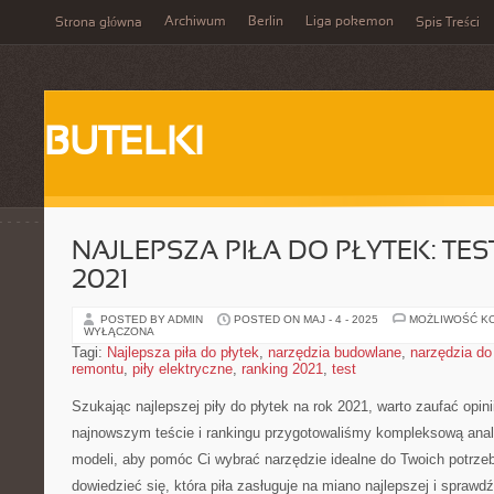
Archiwum
Berlin
Liga pokemon
Strona główna
Spis Treści
BUTELKI
NAJLEPSZA PIŁA DO PŁYTEK: TES
2021
POSTED BY ADMIN
POSTED ON MAJ - 4 - 2025
MOŻLIWOŚĆ K
WYŁĄCZONA
Tagi:
Najlepsza piła do płytek
,
narzędzia budowlane
,
narzędzia do
remontu
,
piły elektryczne
,
ranking 2021
,
test
Szukając najlepszej piły do​ płytek na⁣ rok 2021, warto zaufać op
najnowszym teście i rankingu‍ przygotowaliśmy kompleksową anal
modeli,⁣ aby pomóc Ci wybrać narzędzie idealne ⁣do Twoich potrzeb.
dowiedzieć się, która piła zasługuje na miano najlepszej i spraw