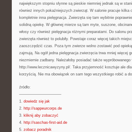
największym stopniu słynne są pieskie niemniej jednak są w stan
również innych pokaźniejszych zwierząt. W salonie pracuje kilka 
kompletnie inna pielęgnacja. Zwierzęta się tam wybitnie poprawni
solidną opiekę. W głównej mierze są tam myte, suszone, obcinan
włosy czy również pielęgnacja różnymi preparatami. Do salonu prz
zwierzęta również to polubiły. Powstaje coraz więcej takich miejs
zaoszczędzić czas. Poza tym zwierze wolno zostawić pod opieką 
zajmują. Na ogół jedna pielęgnacja zwierzęcia trwa mniej więcej
niezmiernie zadbany. Należałoby posiadać także wypróbowanego 
http://www.lecznicawyzyny.pl/. Taka przyjemność kosztuje ale dla 
korzyścią. Nie ma obowiązek on sam tego wszystkiego robić a do 
źródło:
———————————
1.
dowiedz się jak
2.
http://sappeurcorps.de
3.
kliknij aby zobaczyć
4.
http://saschas-first-aid.de
5.
zobacz poradnik