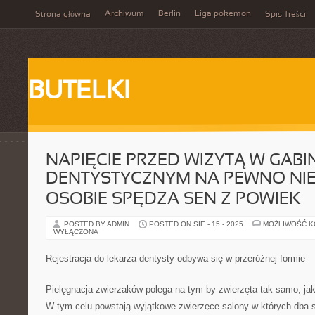
Archiwum
Berlin
Liga pokemon
Strona główna
Spis Treści
BUTELKI
NAPIĘCIE PRZED WIZYTĄ W GABI
DENTYSTYCZNYM NA PEWNO NIE
OSOBIE SPĘDZA SEN Z POWIEK
POSTED BY ADMIN
POSTED ON SIE - 15 - 2025
MOŻLIWOŚĆ 
WYŁĄCZONA
Rejestracja do lekarza dentysty odbywa się w przeróżnej formie
Pielęgnacja zwierzaków polega na tym by zwierzęta tak samo, jak 
W tym celu powstają wyjątkowe zwierzęce salony w których dba s