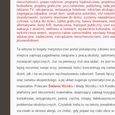
nieruchomości
,
prawo rodzinne
,
programy lojalnościowe
,
projekto
budowlane
,
projekty graficzne
,
pszczelarstwo
,
publishing
,
rada pr
reklama TV
,
rekuperacja
,
restauracje hotelowe
,
rolnictwo ekologic
segregacja odpadów
,
smart dom
,
spotkania autorskie
,
styl industr
skandynawski
,
systemy alarmowe do domu
,
systemy nawadniani
cyfrowa
,
sztuka dla dzieci
,
tablet graficzny
,
tarasy drewniane
,
tea
alternatywne
,
testy A/B
,
tłumaczenia
,
transport publiczny
,
user ex
wakacje z dziećmi
,
wellness w hotelach
,
wydarzenia kulturalne
,
w
wykończenia wnętrz
,
wypożyczalnie samochodów
,
wystawy fotogr
edukacyjne
,
zadaszenia
,
zarządzanie nieruchomościami
,
zero wa
przewodnikiem
Ta witryna to bogaty merytorycznie portal poświęcony zdrowiu oc
miejsce zajmują zagadnienia związane z pracą okulisty, optometr
rozwiązań optycznych. Już na pierwszy rzut oka widać, że jest to 
lepiej rozumieć swoje oczy, ponieważ treści koncentrują się zaró
dzień, jak i na wczesnym wychwytywaniu zaburzeń. Serwis łączy
oraz serwisu eksperckiego, a jej układ sugeruje systematyczne 
materiałów. Polecam
Badania Wzroku
i Wady Wzroku i Ich Korekcj
platformy jest obszerność materiałów, obejmujący zabiegi korygu
kontaktowe, astygmatyzm, jaskrę, zaćmę, miopię, dalekowzroczn
problemów okulistycznych. Czytelnik trafia tu na teksty poradniko
soczewki w okresie alergii, co zrobić, gdy pojawi się ciało obce w