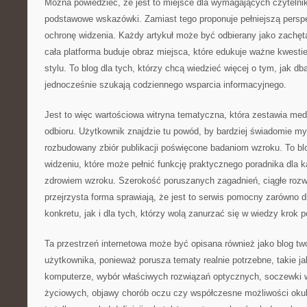
Można powiedzieć, że jest to miejsce dla wymagających czytelni
podstawowe wskazówki. Zamiast tego proponuje pełniejszą persp
ochronę widzenia. Każdy artykuł może być odbierany jako zachęt
cała platforma buduje obraz miejsca, które edukuje ważne kwesti
stylu. To blog dla tych, którzy chcą wiedzieć więcej o tym, jak db
jednocześnie szukają codziennego wsparcia informacyjnego.
Jest to więc wartościowa witryna tematyczna, która zestawia me
odbioru. Użytkownik znajdzie tu powód, by bardziej świadomie my
rozbudowany zbiór publikacji poświęcone badaniom wzroku. To blo
widzeniu, które może pełnić funkcję praktycznego poradnika dla ka
zdrowiem wzroku. Szerokość poruszanych zagadnień, ciągłe rozwi
przejrzysta forma sprawiają, że jest to serwis pomocny zarówno 
konkretu, jak i dla tych, którzy wolą zanurzać się w wiedzy krok p
Ta przestrzeń internetowa może być opisana również jako blog t
użytkownika, ponieważ porusza tematy realnie potrzebne, takie j
komputerze, wybór właściwych rozwiązań optycznych, soczewki 
życiowych, objawy chorób oczu czy współczesne możliwości okulis