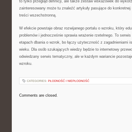
to tylko przegląd definicji, ale także zestaw wskazówek do wykor
zainteresowany może tu znaleźć artykuły pasujące do konkretnej s
treści wszechstronną.
W efekcie powstaje obraz rozwijanego portalu o wzroku, który edu
problemów i jednocześnie sprawia wrażenie rzetelnego. To serwis
etapach dbania o wzrok, bo łączy użyteczność z zagadnieniami is
wieku. Dla osób szukających wiedzy będzie to internetowy przewod
odwiedzany serwis tematyczny, ale w każdym wariancie pozostaje
wzroku.
CATEGORIES:
PŁODNOŚĆ I NIEPŁODNOŚĆ
Comments are closed.