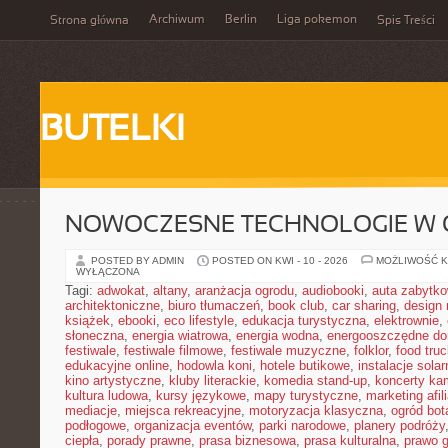
Archiwum
Berlin
Liga pokemon
Strona główna
Spis Treści
BUTELKI
NOWOCZESNE TECHNOLOGIE W 
POSTED BY ADMIN
POSTED ON KWI - 10 - 2026
MOŻLIWOŚĆ 
WYŁĄCZONA
Tagi:
adwokat
,
altany
,
aranżacja ogrodu
,
audiobooki
,
auta zabytk
architektoniczne
,
biuro tłumaczeń
,
book club
,
car sharing
,
design 
książek
,
ebooki
,
eco lifestyle
,
edukacja turystyczna
,
elektrownie
,
słoneczna
,
energia wiatrowa
,
energia wodna
,
energooszczędne d
festiwale
,
festiwale filmowe
,
festiwale muzyczne
,
folklor
,
food truc
edukacyjne online
,
hodowla koni
,
hotele butikowe
,
instalacje solar
kino artystyczne
,
kluby literackie
,
komedia stand-up
,
koncerty ka
kultura ludowa
,
kursy językowe
,
mapy turystyczne
,
marketing afil
mediacje
,
miejsca rekreacyjne
,
motoryzacja klasyczna
,
ogród bot
podłogowe
,
organizacja eventów
,
parki narodowe
,
planery podróży
ciepła
,
porady prawne
,
prasa biznesowa
,
prasa kulturalna
,
prawo 