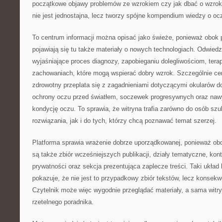
początkowe objawy problemów ze wzrokiem czy jak dbać o wzrok d
nie jest jednostajna, lecz tworzy spójne kompendium wiedzy o oc
To centrum informacji można opisać jako świeże, ponieważ obo
pojawiają się tu także materiały o nowych technologiach. Odwiedz
wyjaśniające proces diagnozy, zapobieganiu dolegliwościom, terap
zachowaniach, które mogą wspierać dobry wzrok. Szczególnie cen
zdrowotny przeplata się z zagadnieniami dotyczącymi okularów d
ochrony oczu przed światłem, soczewek progresywnych oraz naw
kondycję oczu. To sprawia, że witryna trafia zarówno do osób sz
rozwiązania, jak i do tych, którzy chcą poznawać temat szerzej.
Platforma sprawia wrażenie dobrze uporządkowanej, ponieważ ob
są także zbiór wcześniejszych publikacji, działy tematyczne, kont
prywatności oraz sekcja prezentująca zaplecze treści. Taki układ 
pokazuje, że nie jest to przypadkowy zbiór tekstów, lecz konsekwe
Czytelnik może więc wygodnie przeglądać materiały, a sama witry
rzetelnego poradnika.