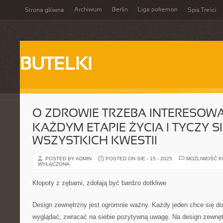
Archiwum
Berlin
Liga pokemon
Strona główna
Spis Treści
BUTELKI
O ZDROWIE TRZEBA INTERESOWA
KAŻDYM ETAPIE ŻYCIA I TYCZY S
WSZYSTKICH KWESTII
POSTED BY ADMIN
POSTED ON SIE - 15 - 2025
MOŻLIWOŚĆ 
WYŁĄCZONA
Kłopoty z zębami, zdołają być bardzo dotkliwe
Design zewnętrzny jest ogromnie ważny. Każdy jeden chce się do
wyglądać, zwracać na siebie pozytywną uwagę. Na design zewnęt