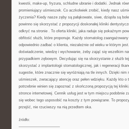
kwestii, make-up, fryzura, schludne ubranie i dodatki. Jednak równi
promieniujący uśmieszek. Co aczkolwiek zrobić, kiedy nasz uśmi
życzenia? Kiedy nasze zęby są pałąkowate, siwe, dziąsła są bole
powinno się skorzystać z propozycji doskonałej kliniki dentystycz
odkryć na stronie
. To oferta kliniki, jaka raduje się pokaźnym 
obfitość służb, które proponuje. Każdy stomatolog zaangażowany w
odpowiednio zadbać o klienta, niezależnie od wieku w którym jest
doświadczenie, wiedzę i wychowanie, żeby zająć się wszelkim na
przypadkiem zębowym. Decydując się na skorzystanie z służb tej k
skorzystać z implantologii stomatologicznej, jak i regeneracji tka
sugestie, które znacznie się wyróżniają na tle innych. Dzięki ni
uśmieszek, zwracający atencję oraz pełen wdzięku. Każdy kto o 
potrzebnie winien się zapoznać z skończoną propozycją tej kliniki
stronce internetowej. Cennik usług jest w tym miejscu podobnie
się wobec tego usposobić na koszty z tym powiązane. To propoz
przejść, nie rzuciwszy na nią przedtem oka.
źródło:
———————————